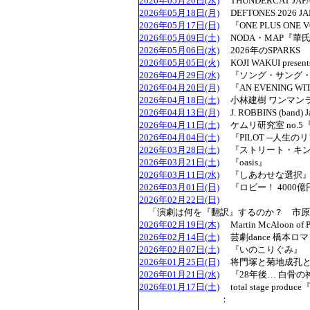
2026年05月20日(水)
THUNDERCAT JAPAN
2026年05月18日(月)
DEFTONES 2026 JA
2026年05月17日(日)
『ONE PLUS ONE VO
2026年05月09日(土)
NODA・MAP『華氏
2026年05月06日(水)
2026年のSPARKS
2026年05月05日(火)
KOJI WAKUI pres
2026年04月29日(水)
『ソング・サング・ブルー/
2026年04月20日(月)
『AN EVENING WIT
2026年04月18日(土)
小林建樹 ワンマンラ
2026年04月13日(月)
J. ROBBINS (band) J
2026年04月11日(土)
ケムリ研究室 no.
2026年04月04日(土)
『PILOT ─人生の
2026年03月28日(土)
『ストリート・キン
2026年03月21日(土)
『oasis』
2026年03月11日(水)
『しあわせな選択
2026年03月01日(日)
『ロビー！ 4000億
2026年02月22日(日)
「演劇は何を『翻訳』するのか？ 市原
2026年02月19日(木)
Martin McAloon of Pr
2026年02月14日(土)
芸劇dance 橋本ロ
2026年02月07日(土)
『いのこりぐみ』
2026年01月25日(日)
将門塚と菊地成孔と
2026年01月21日(水)
『28年後… 白骨の
2026年01月17日(土)
total stage pro
：