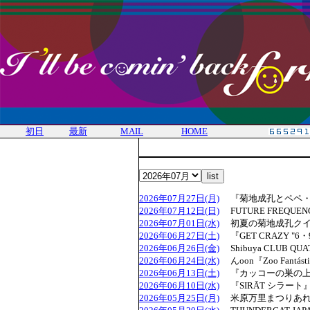
初日
最新
MAIL
HOME
2026年07月27日(月)
『菊地成孔とペペ・トル
2026年07月12日(日)
FUTURE FREQUENCI
2026年07月01日(水)
初夏の菊地成孔クイ
2026年06月27日(土)
『GET CRAZY "6・9 
2026年06月26日(金)
Shibuya CLUB QUATT
2026年06月24日(水)
んoon『Zoo Fantást
2026年06月13日(土)
『カッコーの巣の上
2026年06月10日(水)
『SIRĀT シラート
2026年05月25日(月)
米原万里まつりあれ