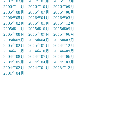
2007年02月
｜
2007年01月
｜
2006年12月
2006年11月
｜
2006年10月
｜
2006年09月
2006年08月
｜
2006年07月
｜
2006年06月
2006年05月
｜
2006年04月
｜
2006年03月
2006年02月
｜
2006年01月
｜
2005年12月
2005年11月
｜
2005年10月
｜
2005年09月
2005年08月
｜
2005年07月
｜
2005年06月
2005年05月
｜
2005年04月
｜
2005年03月
2005年02月
｜
2005年01月
｜
2004年12月
2004年11月
｜
2004年10月
｜
2004年09月
2004年08月
｜
2004年07月
｜
2004年06月
2004年05月
｜
2004年04月
｜
2004年03月
2004年02月
｜
2004年01月
｜
2003年12月
2001年04月