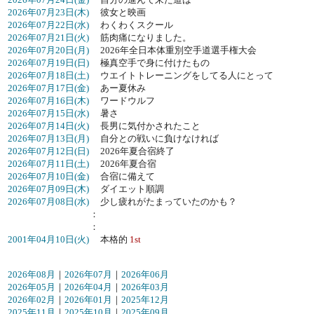
2026年07月23日(木)
彼女と映画
2026年07月22日(水)
わくわくスクール
2026年07月21日(火)
筋肉痛になりました。
2026年07月20日(月)
2026年全日本体重別空手道選手権大会
2026年07月19日(日)
極真空手で身に付けたもの
2026年07月18日(土)
ウエイトトレーニングをしてる人にとって
2026年07月17日(金)
あー夏休み
2026年07月16日(木)
ワードウルフ
2026年07月15日(水)
暑さ
2026年07月14日(火)
長男に気付かされたこと
2026年07月13日(月)
自分との戦いに負けなければ
2026年07月12日(日)
2026年夏合宿終了
2026年07月11日(土)
2026年夏合宿
2026年07月10日(金)
合宿に備えて
2026年07月09日(木)
ダイエット順調
2026年07月08日(水)
少し疲れがたまっていたのかも？
：
：
2001年04月10日(火)
本格的
1st
2026年08月
｜
2026年07月
｜
2026年06月
2026年05月
｜
2026年04月
｜
2026年03月
2026年02月
｜
2026年01月
｜
2025年12月
2025年11月
｜
2025年10月
｜
2025年09月