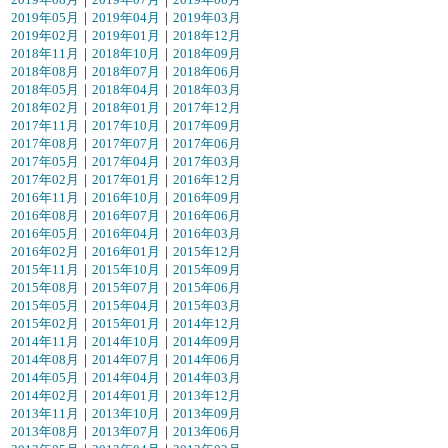
2019年05月
｜
2019年04月
｜
2019年03月
2019年02月
｜
2019年01月
｜
2018年12月
2018年11月
｜
2018年10月
｜
2018年09月
2018年08月
｜
2018年07月
｜
2018年06月
2018年05月
｜
2018年04月
｜
2018年03月
2018年02月
｜
2018年01月
｜
2017年12月
2017年11月
｜
2017年10月
｜
2017年09月
2017年08月
｜
2017年07月
｜
2017年06月
2017年05月
｜
2017年04月
｜
2017年03月
2017年02月
｜
2017年01月
｜
2016年12月
2016年11月
｜
2016年10月
｜
2016年09月
2016年08月
｜
2016年07月
｜
2016年06月
2016年05月
｜
2016年04月
｜
2016年03月
2016年02月
｜
2016年01月
｜
2015年12月
2015年11月
｜
2015年10月
｜
2015年09月
2015年08月
｜
2015年07月
｜
2015年06月
2015年05月
｜
2015年04月
｜
2015年03月
2015年02月
｜
2015年01月
｜
2014年12月
2014年11月
｜
2014年10月
｜
2014年09月
2014年08月
｜
2014年07月
｜
2014年06月
2014年05月
｜
2014年04月
｜
2014年03月
2014年02月
｜
2014年01月
｜
2013年12月
2013年11月
｜
2013年10月
｜
2013年09月
2013年08月
｜
2013年07月
｜
2013年06月