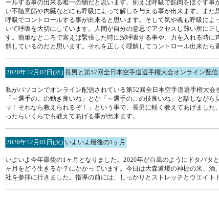
ールする事の出来る唯一の物だと思います。例えば呼吸で筋肉をほぐす事
い不随意筋や内臓などにも呼吸によって解しを与える事が出来ます。また
呼吸でコントロールする事が出来ると思います。そして気や魂も呼吸によ
いて呼吸を大切にしています。人間が自分の意思でアクセスし難い所に正
す。簡単なところで言えば緊張した時に深呼吸する事や、力を入れる時に
解しているのだと思います。それを正しく理解してコントロール出来たら
2020年12月02日(水)
長男と第52回全日本空手道選手権大会オンライン配信
私がパソコンでオンライン配信されている第52回全日本空手道選手権大会
「～選手のこの動き良いね」とか「～選手のこの技良いね」と話しながら
ッ！それなら教えられるぞ！」という事で、長男に軽く教えてあげました
ったらいくらでも教えてあげる事が出来ます。
2020年12月01日(火)
いよいよ最後の1ヶ月
いよいよ今年最後の1ヶ月となりました。2020年が台風のようにドタバタ
ヶ月をどう生きるか？にかかっています。今日は大森道場の神棚の米、酒、
社を参拝に行きました。指導の前には、しっかりとストレッチとウエイト