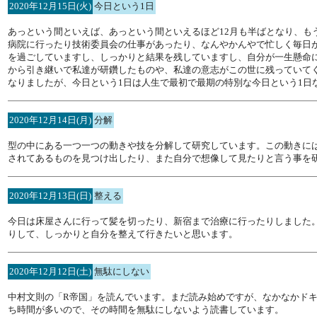
2020年12月15日(火)
今日という1日
あっという間といえば、あっという間といえるほど12月も半ばとなり、もう
病院に行ったり技術委員会の仕事があったり、なんやかんやで忙しく毎日
を過ごしていますし、しっかりと結果を残していますし、自分が一生懸命
から引き継いで私達が研鑽したものや、私達の意志がこの世に残っていて
なりましたが、今日という1日は人生で最初で最期の特別な今日という1日
2020年12月14日(月)
分解
型の中にある一つ一つの動きや技を分解して研究しています。この動きに
されてあるものを見つけ出したり、また自分で想像して見たりと言う事を
2020年12月13日(日)
整える
今日は床屋さんに行って髪を切ったり、新宿まで治療に行ったりしました
りして、しっかりと自分を整えて行きたいと思います。
2020年12月12日(土)
無駄にしない
中村文則の「R帝国」を読んでいます。まだ読み始めですが、なかなかド
ち時間が多いので、その時間を無駄にしないよう読書しています。