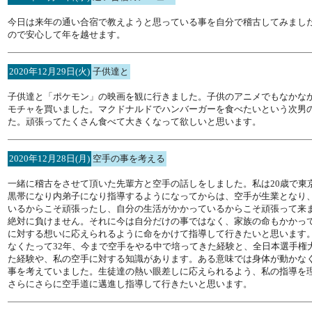
今日は来年の通い合宿で教えようと思っている事を自分で稽古してみまし
ので安心して年を越せます。
2020年12月29日(火)
子供達と
子供達と「ポケモン」の映画を観に行きました。子供のアニメでもなかな
モチャを買いました。マクドナルドでハンバーガーを食べたいという次男
た。頑張ってたくさん食べて大きくなって欲しいと思います。
2020年12月28日(月)
空手の事を考える
一緒に稽古をさせて頂いた先輩方と空手の話しをしました。私は20歳で東
黒帯になり内弟子になり指導するようになってからは、空手が生業となり
いるからこそ頑張ったし、自分の生活がかかっているからこそ頑張って来
絶対に負けません。それに今は自分だけの事ではなく、家族の命もかかっ
に対する想いに応えられるように命をかけて指導して行きたいと思います
なくたって32年、今まで空手をやる中で培ってきた経験と、全日本選手権
た経験や、私の空手に対する知識があります。ある意味では身体が動かな
事を考えていました。生徒達の熱い眼差しに応えられるよう、私の指導を
さらにさらに空手道に邁進し指導して行きたいと思います。