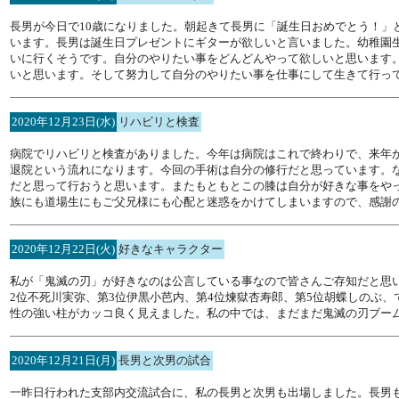
長男が今日で10歳になりました。朝起きて長男に「誕生日おめでとう！」
います。長男は誕生日プレゼントにギターが欲しいと言いました。幼稚園
いに行くそうです。自分のやりたい事をどんどんやって欲しいと思います
いと思います。そして努力して自分のやりたい事を仕事にして生きて行っ
2020年12月23日(水)
リハビリと検査
病院でリハビリと検査がありました。今年は病院はこれで終わりで、来年か
退院という流れになります。今回の手術は自分の修行だと思っています。な
だと思って行おうと思います。またもともとこの膝は自分が好きな事をや
族にも道場生にもご父兄様にも心配と迷惑をかけてしまいますので、感謝
2020年12月22日(火)
好きなキャラクター
私が「鬼滅の刃」が好きなのは公言している事なので皆さんご存知だと思
2位不死川実弥、第3位伊黒小芭内、第4位煉獄杏寿郎、第5位胡蝶しのぶ
性の強い柱がカッコ良く見えました。私の中では、まだまだ鬼滅の刃ブー
2020年12月21日(月)
長男と次男の試合
一昨日行われた支部内交流試合に、私の長男と次男も出場しました。長男も