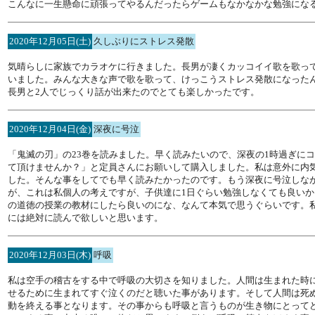
こんなに一生懸命に頑張ってやるんだったらゲームもなかなかな勉強にな
2020年12月05日(土)
久しぶりにストレス発散
気晴らしに家族でカラオケに行きました。長男が凄くカッコイイ歌を歌っ
いました。みんな大きな声で歌を歌って、けっこうストレス発散になった
長男と2人でじっくり話が出来たのでとても楽しかったです。
2020年12月04日(金)
深夜に号泣
「鬼滅の刃」の23巻を読みました。早く読みたいので、深夜の1時過ぎに
て頂けませんか？」と定員さんにお願いして購入しました。私は意外に内
した。そんな事をしてでも早く読みたかったのです。もう深夜に号泣しな
が、これは私個人の考えですが、子供達に1日ぐらい勉強しなくても良い
の道徳の授業の教材にしたら良いのにな、なんて本気で思うぐらいです。
には絶対に読んで欲しいと思います。
2020年12月03日(木)
呼吸
私は空手の稽古をする中で呼吸の大切さを知りました。人間は生まれた時
せるために生まれてすぐ泣くのだと聴いた事があります。そして人間は死
動を終える事となります。その事からも呼吸と言うものが生き物にとって