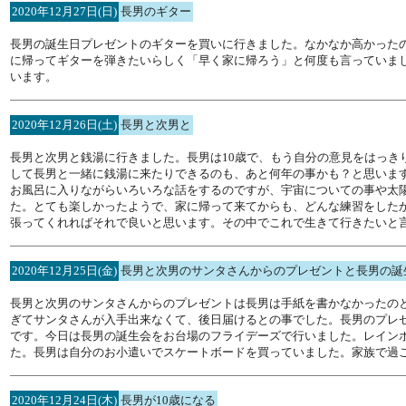
2020年12月27日(日)
長男のギター
長男の誕生日プレゼントのギターを買いに行きました。なかなか高かった
に帰ってギターを弾きたいらしく「早く家に帰ろう」と何度も言っていま
います。
2020年12月26日(土)
長男と次男と
長男と次男と銭湯に行きました。長男は10歳で、もう自分の意見をはっき
して長男と一緒に銭湯に来たりできるのも、あと何年の事かも？と思いま
お風呂に入りながらいろいろな話をするのですが、宇宙についての事や太
た。とても楽しかったようで、家に帰って来てからも、どんな練習をした
張ってくれればそれで良いと思います。その中でこれで生きて行きたいと
2020年12月25日(金)
長男と次男のサンタさんからのプレゼントと長男の誕
長男と次男のサンタさんからのプレゼントは長男は手紙を書かなかったの
ぎてサンタさんが入手出来なくて、後日届けるとの事でした。長男のプレ
です。今日は長男の誕生会をお台場のフライデーズで行いました。レイン
た。長男は自分のお小遣いでスケートボードを買っていました。家族で過
2020年12月24日(木)
長男が10歳になる