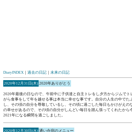
DiaryINDEX
｜
過去の日記
｜
未来の日記
2020年12月31日(木)
2020年ありがとう
2020年最後の日なので、午前中に子供達と自主トレをし夕方からジムで
がら食事をして年を越せる事は本当に幸せな事です。自分の人生の中でた
し、その頃の自分を尊敬しているし、その頃に過ごした毎日もかけがえの
の幸せがあるので、その頃の自分がしんどい毎日を踏ん張ってくれたから今
2021年になる瞬間を過ごしました。
2020年12月30日(水)
通い合宿のメニュー