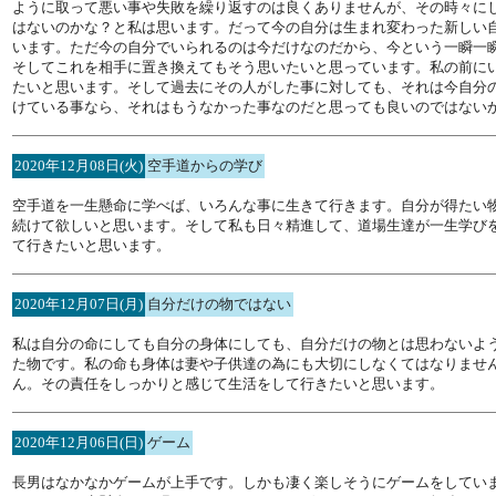
ように取って悪い事や失敗を繰り返すのは良くありませんが、その時々に
はないのかな？と私は思います。だって今の自分は生まれ変わった新しい
います。ただ今の自分でいられるのは今だけなのだから、今という一瞬一
そしてこれを相手に置き換えてもそう思いたいと思っています。私の前に
たいと思います。そして過去にその人がした事に対しても、それは今自分
けている事なら、それはもうなかった事なのだと思っても良いのではない
2020年12月08日(火)
空手道からの学び
空手道を一生懸命に学べば、いろんな事に生きて行きます。自分が得たい
続けて欲しいと思います。そして私も日々精進して、道場生達が一生学び
て行きたいと思います。
2020年12月07日(月)
自分だけの物ではない
私は自分の命にしても自分の身体にしても、自分だけの物とは思わないよ
た物です。私の命も身体は妻や子供達の為にも大切にしなくてはなりませ
ん。その責任をしっかりと感じて生活をして行きたいと思います。
2020年12月06日(日)
ゲーム
長男はなかなかゲームが上手です。しかも凄く楽しそうにゲームをしてい