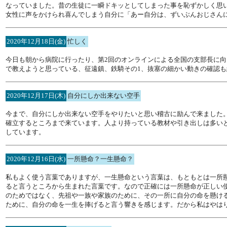
なっていました。昔の生徒に一瞬ドキッとしてしまった事を恥ずかしく思
女性に声をかけられ喜んでしまう自分に「あー自分は、ずいぶんおじさん
2020年12月18日(金)
忙しく
今日も朝から病院に行ったり、第2回のオンラインによる全国の支部長に向
で教えようと思っている、征遠鎮、鉄騎その1、抜塞の細かい動きの確認
2020年12月17日(木)
自分にしか出来ない空手
今まで、自分にしか出来ない空手をやりたいと思い稽古に励んで来ました
確立するところまで来ています。人より持っている教材や引き出しは多い
しています。
2020年12月16日(水)
一所懸命？一生懸命？
私もよく使う言葉でありますが、一生懸命という言葉は、もともとは一所
ると言うところから生まれた言葉です。なので正確には一所懸命が正しい
のためではなく、先祖や一族や家族のために、その一所に自分の命を懸け
ために、自分の命を一生を捧げると言う響きを感じます。だから私はやは