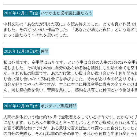
2020年12月11日(金)
いつかまた必ず読む誰だろう
中村文則の「あなたが消えた夜に」を読み終えました。とても良い作品で
ました。そのぐらい良い作品でした。「あなたが消えた夜に」という題名
とって誰だろう？それを思いました。
2020年12月10日(木)
仲間
私は47歳です。空手歴は32年です。という事は自分の人生の3分の2を空
場しました。その頃は本当に自分のあらゆる物を犠牲にし生活の全てを空
が、それも私の勲章です。あれだけ激しい殴り合い蹴り合いを十何年間も
り合い蹴り合いの中で私は全てを学びました。それがあり今の私ありです
自分が好きでやった事ですが、本当に本当に極真空手に青春の全てをかけ
ん。同じ釜の飯を食い、苦楽を共にし、感動を共有した仲間という物は本
2020年12月09日(水)
ポジティブ馬鹿野郎
人間の身体という物は約3ヶ月で全取替えをしているそうです。だから3ヶ
になります。もちろん全取替えと言ってもパッと全てが取替えられた訳で
と言う状態なわけですが、ある意味で言えば生まれ変わった自分になった
の自分の失敗も、それは以前の自分の事で、それから何度も生まれ変わっ