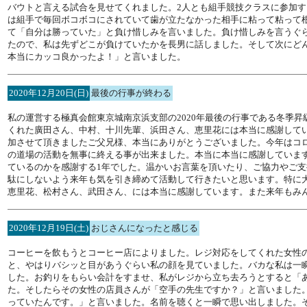
バウトと言える試合を見せてくれました。2人とも組手競技クラスに参加
は組手で毎回ボコボコにされていて歯が立たなかった相手に粘って粘って
て「自分は勝っていた」と負け惜しみを言いました。負け惜しみを言うぐ
たので、私は先ずどこが負けていたかを長男に話しました。そして次にど
本当にカッコ良かったよ！」と言いました。
2020年12月20日(日)
最後の行事が終わる
私の運営する極真会館東京城南京浜支部の2020年最後の行事である冬季
くれた廣田さん、中村、十川先輩、浜田さん、恵里花には本当に感謝して
加させて頂きましたご父兄様、本当にありがとうございました。今年はコ
の道場の活動を無事に終える事が出来ました。本当に本当に感謝していま
ているのかを感謝する1年でした。温かいお言葉を頂いたり、ご協力やご支
駄にしないよう来年も気を引き締めて活動して行きたいと思います。特に
恵里花、松村さん、武田さん、には本当に感謝しています。また来年もみ
2020年12月19日(土)
おじさんになったと感じる
コーヒーを飲もうとコーヒー店によりました。レジ対応をしてくれた女性
と、やはりバシッと目があうぐらい私の顔を見ていました。バカな私は一
した。お釣りをもらい会計をすませ、私がレジから立ち去ろうとすると「
た。そしたらその女性の店員さんが「空手の先生ですか？」と言いました
っていたんです。」と言いました。名前を聴くと一瞬で思い出しました。そ