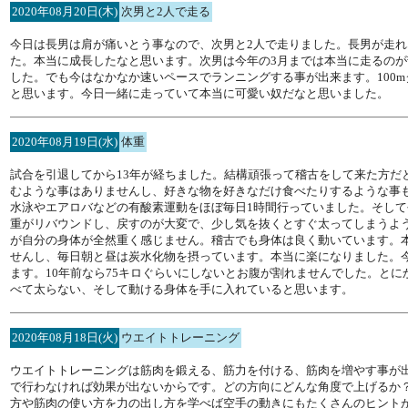
2020年08月20日(木)
次男と2人で走る
今日は長男は肩が痛いとう事なので、次男と2人で走りました。長男が走
た。本当に成長したなと思います。次男は今年の3月までは本当に走るのが
した。でも今はなかなか速いペースでランニングする事が出来ます。100m
と思います。今日一緒に走っていて本当に可愛い奴だなと思いました。
2020年08月19日(水)
体重
試合を引退してから13年が経ちました。結構頑張って稽古をして来た方だ
むような事はありませんし、好きな物を好きなだけ食べたりするような事
水泳やエアロバなどの有酸素運動をほぼ毎日1時間行っていました。そし
重がリバウンドし、戻すのが大変で、少し気を抜くとすぐ太ってしまうよう
が自分の身体が全然重く感じません。稽古でも身体は良く動いています。
せんし、毎日朝と昼は炭水化物を摂っています。本当に楽になりました。今
ます。10年前なら75キロぐらいにしないとお腹が割れませんでした。とに
べて太らない、そして動ける身体を手に入れていると思います。
2020年08月18日(火)
ウエイトトレーニング
ウエイトトレーニングは筋肉を鍛える、筋力を付ける、筋肉を増やす事が
で行わなければ効果が出ないからです。どの方向にどんな角度で上げるか
方や筋肉の使い方を力の出し方を学べば空手の動きにもたくさんのヒント