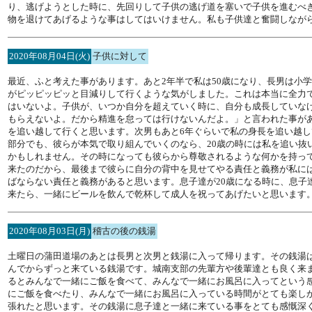
り、逃げようとした時に、先回りして子供の逃げ道を塞いで子供を進むべ
物を退けてあげるような事はしてはいけません。私も子供達と奮闘しなが
2020年08月04日(火)
子供に対して
最近、ふと考えた事があります。あと2年半で私は50歳になり、長男は小
がピッピッピッと目減りして行くような気がしました。これは本当に全力
はいないよ。子供が、いつか自分を超えていく時に、自分も成長していな
もらえないよ。だから精進を怠っては行けないんだよ。」と言われた事があ
を追い越して行くと思います。次男もあと6年ぐらいで私の身長を追い越し
部分でも、彼らが本気で取り組んでいくのなら、20歳の時には私を追い抜
かもしれません。その時になっても彼らから尊敬されるような何かを持っ
来たのだから、最後まで彼らに自分の背中を見せてやる責任と義務が私に
ばならない責任と義務があると思います。息子達が20歳になる時に、息子
来たら、一緒にビールを飲んで乾杯して成人を祝ってあげたいと思います
2020年08月03日(月)
稽古の後の銭湯
土曜日の蒲田道場のあとは長男と次男と銭湯に入って帰ります。その銭湯は
んでからずっと来ている銭湯です。城南支部の先輩方や後輩達とも良く来
るとみんなで一緒にご飯を食べて、みんなで一緒にお風呂に入ってという
にご飯を食べたり、みんなで一緒にお風呂に入っている時間がとても楽し
張れたと思います。その銭湯に息子達と一緒に来ている事をとても感慨深