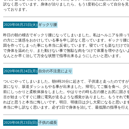
訳なく思っています。身体が治りましたら、もう1度初心に戻って自分を
っております。
2020年08月25日(火)
ギックリ腰
昨日の朝の稽古でギックリ腰になってしまいました。私はヘルニアを持っ
の方にご迷惑をおかけしている事を申し訳なく思っています。ギックリ腰
因を作ってしまった事にも本当に反省しています。寝ていても楽なだけで治
で身体を温めたり、また動けない事で無駄な肉をつけて体重を増やさない
なんとか早く治して万全な状態で指導出来るようにしたいと思います。
2020年08月24日(月)
自分の不注意により
ついにやってしまいました。朝6時20分に起きて、子供達と走ったのです
楽になり、坂道ダッシュもやる事が出来ました。帰宅してご飯を食べ、少
前にしっかりと柔軟体操をしました。やはりその時も左の腰とお尻に固さ
古が始まってすぐに腰に電気が走るような感覚がありました。もうそれで
ればと思うと本当に悔しいです。明日、明後日は少し大変になると思いま
本当に申し訳なく思います。必ず2日で身体を治して、最低限の指導を行
2020年08月23日(日)
子供の成長