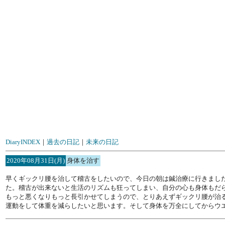
DiaryINDEX
｜
過去の日記
｜
未来の日記
2020年08月31日(月)
身体を治す
早くギックリ腰を治して稽古をしたいので、今日の朝は鍼治療に行きまし
た。稽古が出来ないと生活のリズムも狂ってしまい、自分の心も身体もだ
もっと悪くなりもっと長引かせてしまうので、とりあえずギックリ腰が治
運動をして体重を減らしたいと思います。そして身体を万全にしてからウ