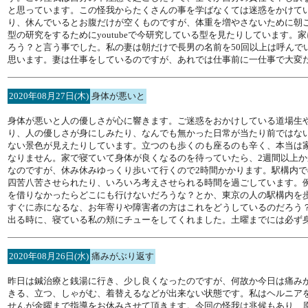
と思っています。この怪我からたくさんの事を学ばなくては迷惑をかけて
り、休んでいるとお腹だけが空くものですが、体重を増やさないために朝
型の研究をするためにyoutubeで今研究している型を見たりしています
ろう？と言う事でした。私の妻は朝だけで長男の名前を50回以上は呼んで
思います。妻は仕事をしているのですが、あれでは仕事前に一仕事で大変
2020年08月27日(木)
身体が悪いと
身体が悪いと人の優しさが心に響きます。ご迷惑をおかけしている道場生
り、人の優しさが身にしみたり、なんでも無かった日常が当たり前ではな
ない景色が見えたりしています。立つのも歩くのも座るのも辛く、本当は
なりません。家で寝ていて身体が良くなるのを待っていたら、2週間以上
なのですが、休み休みゆっくり歩いて行くので2時間かかります。駅構内
四苦八苦させられたり、いろいろ考えさせられる時間を過ごしています。
を借りなかったらどこにも行けないだろうな？とか、東京の人の駅構内を
すぐに赤になるな、お年寄りや障害者の方はこれをどうしているのだろう
出る時に、寝ている私の頬にチューをしてくれました。土曜までには必ず
2020年08月26日(水)
痛みがぶり返す
昨日は鍼治療と銭湯に行き、少し良くなったのですが、何故か今日は痛み
きる、立つ、しゃがむ、着替えるなどが出来ない状態です。私はヘルニア
せんが金曜まで指導をお休みさせて頂きます。今回の怪我は兆候もあり、