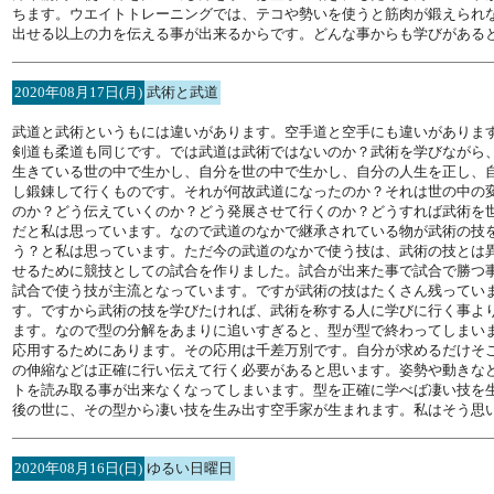
ちます。ウエイトトレーニングでは、テコや勢いを使うと筋肉が鍛えられ
出せる以上の力を伝える事が出来るからです。どんな事からも学びがある
2020年08月17日(月)
武術と武道
武道と武術というもには違いがあります。空手道と空手にも違いがありま
剣道も柔道も同じです。では武道は武術ではないのか？武術を学びながら
生きている世の中で生かし、自分を世の中で生かし、自分の人生を正し、
し鍛錬して行くものです。それが何故武道になったのか？それは世の中の
のか？どう伝えていくのか？どう発展させて行くのか？どうすれば武術を
だと私は思っています。なので武道のなかで継承されている物が武術の技
う？と私は思っています。ただ今の武道のなかで使う技は、武術の技とは
せるために競技としての試合を作りました。試合が出来た事で試合で勝つ
試合で使う技が主流となっています。ですが武術の技はたくさん残ってい
す。ですから武術の技を学びたければ、武術を称する人に学びに行く事よ
ます。なので型の分解をあまりに追いすぎると、型が型で終わってしまい
応用するためにあります。その応用は千差万別です。自分が求めるだけそ
の伸縮などは正確に行い伝えて行く必要があると思います。姿勢や動きな
トを読み取る事が出来なくなってしまいます。型を正確に学べば凄い技を
後の世に、その型から凄い技を生み出す空手家が生まれます。私はそう思
2020年08月16日(日)
ゆるい日曜日