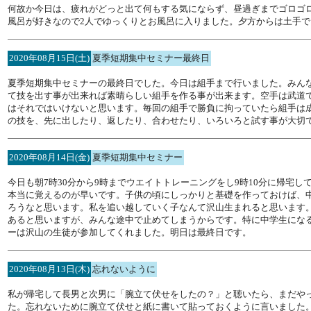
何故か今日は、疲れがどっと出て何もする気にならず、昼過ぎまでゴロゴ
風呂が好きなので2人でゆっくりとお風呂に入りました。夕方からは土手
2020年08月15日(土)
夏季短期集中セミナー最終日
夏季短期集中セミナーの最終日でした。今日は組手まで行いました。みん
て技を出す事が出来れば素晴らしい組手を作る事が出来ます。空手は武道
はそれではいけないと思います。毎回の組手で勝負に拘っていたら組手は
の技を、先に出したり、返したり、合わせたり、いろいろと試す事が大切
2020年08月14日(金)
夏季短期集中セミナー
今日も朝7時30分から9時までウエイトトレーニングをし9時10分に帰宅し
本当に覚えるのが早いです。子供の頃にしっかりと基礎を作っておけば、
ろうなと思います。私を追い越していく子なんて沢山生まれると思います。
あると思いますが、みんな途中で止めてしまうからです。特に中学生にな
ーは沢山の生徒が参加してくれました。明日は最終日です。
2020年08月13日(木)
忘れないように
私が帰宅して長男と次男に「腕立て伏せをしたの？」と聴いたら、まだや
た。忘れないために腕立て伏せと紙に書いて貼っておくように言いました