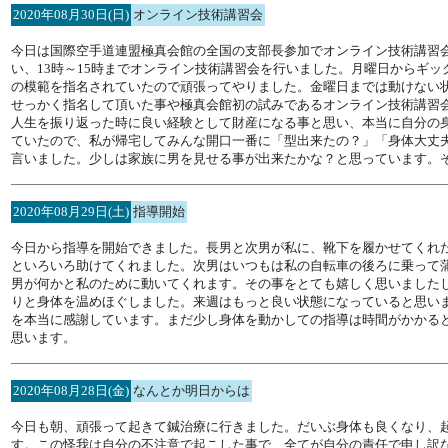
2020年08月30日(日)
オンライン技術講習会
今日は国際空手道連盟極真会館の全国の支部長参加でオンライン技術講習会
い、13時～15時までオンライン技術講習会を行いました。月曜日からギ
の模範を指名されていたので頑張ってやりました。金曜日までは動けない
せっかく指名して頂いた事や極真会館初の試みであるオンライン技術講習
人生を振り返った時に良い経験として財産になる事と思い、本当に自分の
ていたので、私が帰宅してみんな開口一番に「型出来たの？」「身体大丈
言いました。少しは家族に男を見せる事が出来たかな？と思っています。
2020年08月29日(土)
指導開始
今日から指導を開始できました。長男と次男が私に、靴下を履かせてくれ
といろいろ助けてくれました。次男はいつもは私の自転車の後ろに乗って
男が何かと私のために動いてくれます。その事をとても嬉しく思いました
りと身体を温めほぐしました。来週はもっと良い状態になっていると思い
を本当に感謝しています。まだ少し身体を動かしての指導は時間がかかる
思います。
2020年08月28日(金)
なんとか明日からは
今日も朝、頑張って起きて鍼治療に行きました。だいぶ身体も良くなり、
す。この怪我は自分の不注意で起こした事で、全てが自分の責任で申し訳