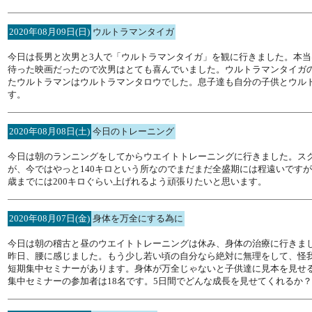
2020年08月09日(日)
ウルトラマンタイガ
今日は長男と次男と3人で「ウルトラマンタイガ」を観に行きました。本当
待った映画だったので次男はとても喜んでいました。ウルトラマンタイガ
たウルトラマンはウルトラマンタロウでした。息子達も自分の子供とウル
す。
2020年08月08日(土)
今日のトレーニング
今日は朝のランニングをしてからウエイトトレーニングに行きました。スク
が、今ではやっと140キロという所なのでまだまだ全盛期には程遠いです
歳までには200キロぐらい上げれるよう頑張りたいと思います。
2020年08月07日(金)
身体を万全にする為に
今日は朝の稽古と昼のウエイトトレーニングは休み、身体の治療に行きま
昨日、腰に感じました。もう少し若い頃の自分なら絶対に無理をして、怪
短期集中セミナーがあります。身体が万全じゃないと子供達に見本を見せ
集中セミナーの参加者は18名です。5日間でどんな成長を見せてくれるか