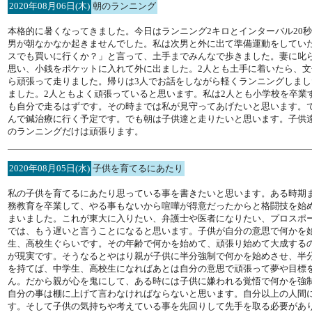
2020年08月06日(木)
朝のランニング
本格的に暑くなってきました。今日はランニング2キロとインターバル20秒
男が朝なかなか起きませんでした。私は次男と外に出て準備運動をしてい
スでも買いに行くか？」と言って、土手までみんなで歩きました。妻に叱
思い、小銭をポケットに入れて外に出ました。2人とも土手に着いたら、文
ら頑張って走りました。帰りは3人でお話をしながら軽くランニングしま
ました。2人ともよく頑張っていると思います。私は2人とも小学校を卒業
も自分で走るはずです。その時までは私が見守ってあげたいと思います。
んで鍼治療に行く予定です。でも朝は子供達と走りたいと思います。子供
のランニングだけは頑張ります。
2020年08月05日(水)
子供を育てるにあたり
私の子供を育てるにあたり思っている事を書きたいと思います。ある時期
務教育を卒業して、やる事もないから喧嘩が得意だったからと格闘技を始
まいました。これが東大に入りたい、弁護士や医者になりたい、プロスポ
では、もう遅いと言うことになると思います。子供が自分の意思で何かを
生、高校生ぐらいです。その年齢で何かを始めて、頑張り始めて大成する
が現実です。そうなるとやはり親が子供に半分強制で何かを始めさせ、半
を持てば、中学生、高校生になればあとは自分の意思で頑張って夢や目標
ん。だから親が心を鬼にして、ある時には子供に嫌われる覚悟で何かを強
自分の事は棚に上げて言わなければならないと思います。自分以上の人間
す。そして子供の気持ちや考えている事を先回りして先手を取る必要があ