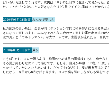
どいろいろ話してくれます。次男は「マシロは日本に生まれて良かった。
た。」とか「パパのこと大好きなんだけど2番でイイ？1番はママだから」
2020年08月02日(日)
みんなで楽しむ
私の家族の良い所は、全員が同じテンションで同じ物を好きになれる所だ
きになって楽しみます。みんなでみんなに合わせて楽しむ事が出来るのが
滅の刃」と「ウルトラマンZ」が大ブームです。主題歌が流れたら、全員
2020年08月01日(土)
夏が
もう8月です。コロナ禍もあり、梅雨のため連日の雨模様もあり、例年なら
そろ夏が終わりなの？って感じです。もし今、自分が16歳、17歳、18
っかりしていたことだと思います。だって十代の頃は、夏が来る前はとて
したから。今日から8月が始まります。コロナ禍を気にしながらも気をつ