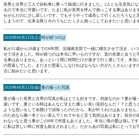
長男と次男と三人で自転車に乗って銭湯に行きました。2人とも生意気に
るので本当に可愛いです。たまに私が長男を呼んで抱っこする事はありま
せがんだのに少し寂しいです。でもそうやって成長して行くんだろうなと
しまうので、出来る限り今のうちにたくさん抱っこしておきたいと思いま
2020年08月22日(土)
時が経つのは
私が21歳から29歳までの8年間、旧城南支部で一緒に稽古させて頂き、
せて頂きました。時が経つのは本当に早いものですが、昔の先輩と会うと
る事はありません。あっという間に時間だけが過ぎて行く感じです。本当
の恩返しでした。まだまだ恩返ししなければならない方がたくさんいます
古に励みたいと思います。
2020年08月21日(金)
妻の撮った写真
妻が撮った長男と次男の写真が私はとても好きです。何故なのか？妻が撮
違いです。妻といる時はあんなに甘えた優しい良い笑顔なんだ！？と思う
ような思いをして命懸けで頑張ったのだから、私が叶うわけはありません
のためなら腕一本ぐらい喜んでくれてやると言う気持はあります。自分の
わないなと思う事がこの9年で何度もありました。本当に母の愛は強しです。
に私は苦しい時に何度も励まされました。だからあの写真は私にとってお