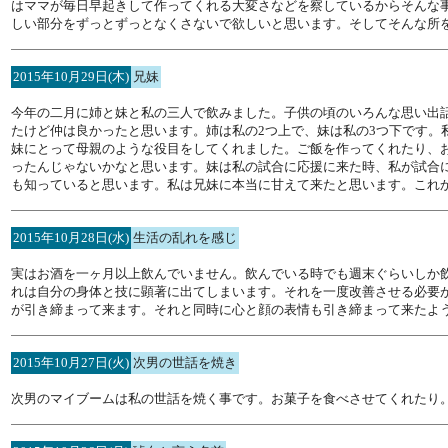
はママが毎日早起きして作ってくれる大変さなどを察しているからそんな
しい部分をずっとずっとなくさないで欲しいと思います。そしてそんな所
2015年10月29日(木)
兄妹
今年の二月に姉と妹と私の三人で飲みました。子供の頃のいろんな思い出
たけど仲は良かったと思います。姉は私の2つ上で、妹は私の3つ下です。
妹にとって母親のような役目をしてくれました。ご飯を作ってくれたり、
ったんじゃないかなと思います。妹は私の試合に応援に来た時、私が試合
も知っていると思います。私は兄妹に本当に甘えて来たと思います。これ
2015年10月28日(水)
生活の乱れを感じ
実はお酒を一ヶ月以上飲んでいません。飲んでいる時でも週末ぐらいしか
れは自分の身体と技に顕著に出てしまいます。それを一度改善させる必要
が引き締まって来ます。それと同時に心と顔の表情も引き締まって来たよ
2015年10月27日(火)
次男の世話を焼き
次男のマイブームは私の世話を焼く事です。お菓子を食べさせてくれたり