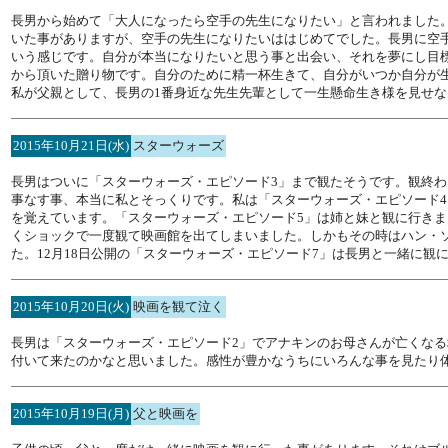
長男から始めて「大人になったら空手の先生になりたい」と言われました
いた事がありますが、空手の先生になりたいははじめてでした。長男に空
いう感じです。自分が本当になりたいと思う事と出会い、それを夢にし目
から頂いた贈り物です。自分のために精一杯生きて、自分がいつか自分が
私が父親として、長男の1番身近な先生先輩として一生懸命生き様を見せ
2015年10月21日(水)
スターウォーズ
長男はついに「スターウォーズ・エピソード3」まで観たそうです。観終
事なす事、本当に私とそっくりです。私は「スターウォーズ・エピソード4
を覚えています。「スターウォーズ・エピソード5」は姉と妹と観に行き
くショックで一度観て映画館を出てしまいました。しかもその時はハン・ソ
た。12月18日公開の「スターウォーズ・エピソード7」は長男と一緒に観
2015年10月20日(火)
映画を観て泣く
長男は「スターウォーズ・エピソード2」でアナキンのお母さんが亡くな
付いて来たのかなと思いました。感性が豊かなうちにいろんな事を見たり
2015年10月19日(月)
父と映画を