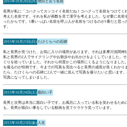
2015年10月26日(月)
琥白と言う名前
長男が私に「コハクってカッコイイ名前だね！コハクって名前をつけてく
考えた名前です。それを私が画数を見て漢字を考えました。なぜ妻に名前
ったからです。1番いっぱい名前を呼ぶ人が名前をつけるのが1番だと思っ
す。
2015年10月25日(日)
たけくらべの石碑
私と長男が見つけた、お気に入りの場所があります。それは多摩川浅間神
私と長男の2人でサイクリングやお散歩やお出かけをよくしていました。
ぐりを拾っていました。それから何度かこの場所にくるようになりました
を撮るのが恒例です。今までの写真を見比べると長男の成長が良くわかり
たら、たけくらべの石碑に2人で一緒に並んで写真を撮りたいと思います
写真になってしまいました。
2015年10月24日(土)
面白い子
長男と次男は本当に面白い子です。お風呂に入っている私を笑わせるため
も、長男が面白い事をしている動画を見てケラケラ笑っています。
2015年10月23日(金)
人生