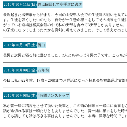
2015年10月11日(日)
原点回帰して空手道に邁進
最近起きた出来事から始まり、今日の山梨県大会での生徒達の戦いを見て
す。生徒を強くしたいのなら、自分が一生懸命稽古をしてその成果を生徒
がっている道場は極真会館の中で私の支部を含めて3支部しかありません
の栄光になってしまったのかを真剣に考えてみました。そして答えが出ま
2015年10月10日(土)
腕白
長男と次男と寝る前に遊びました。2人ともやっぱり男の子です。こっち
2015年10月09日(金)
22年前
今日は私が22年前、17歳～20歳までお世話になった極真会館福島県北支
2015年10月08日(木)
4時間ノンストップ
私が昔一緒に稽古をさせて頂いた先輩と、この前の日曜日一緒にに食事を
話が途切れる事は一瞬たりともありませんでした。昔一緒に稽古をした時
しても話しても話は尽きる事はありませんでした。本当に濃厚な時間でし