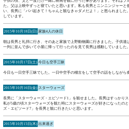
子供の頃、父と一度だけ一緒に映画を観に行った事があります。それはブ
た。父は上映中ずっと寝ていたと思います。私も長男とニンニンジャーと
い、長男に「パパ起きて！ちゃんと観なきゃダメだよ！」と怒られました
しています。
2015年10月18日(日)
家族4人の休日
朝は長男と礼拝に行き、そのあと家族で上野動物園に行きました。子供達
一列に並んで歩いて小屋に帰って行ったのを見て長男は感動していました
2015年10月17日(土)
今日も空手三昧
今日も一日空手三昧でした。一日中空手の稽古をして空手の話をしながら
2015年10月16日(金)
スターウォーズ
長男に「スターウォーズ・エピソード1」を観せました。長男はすっかりス
私が5歳の頃スターウォーズを観た時にスターウォーズが好きになったのと
ズ・エピソード7」を長男と観に行きたいと思います。
2015年10月15日(木)
出来過ぎ