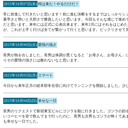
2015年10月07日(水)
時は来た！やるだけだ！
常に前進して行きたいと思います！前に進む決断をするまではしっかりシ
素早さと勢いと大胆さで勝負したいと思います。今回もそんな感じで進め
だと思います。来年には正式に公表出来ます。来年2月にはそれをはじめ
が、これが上手く行けば全てが繋がって行くと思います。ビックリさせて
2015年10月06日(火)
愛情の強さ
長男が熱を出しました。長男は体調が悪くなると「お母さん、お母さん」
りその愛情の強さには敵わないなと思います。
2015年10月05日(月)
スマート
今日から来年正月の総本部冬合宿に向けてランニングを開始しました。少
2015年10月04日(日)
幸せな一日
長男のリクエストで新宿東宝ビルにゴジラを観に行きました。ゴジラの顔
いコーヒーを皆で飲んでまで行ったのに、長男も次男もゴジラが怖くてあ
も幸せな一日でした。