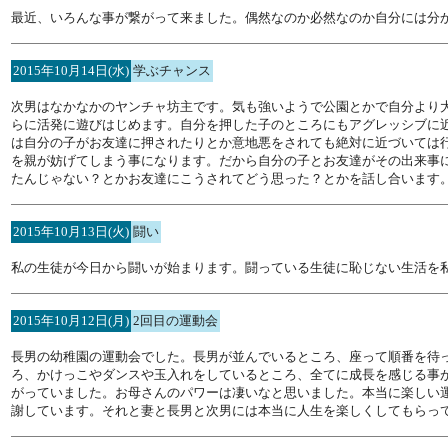
最近、いろんな事が繋がって来ました。偶然なのか必然なのか自分には分
2015年10月14日(水)
学ぶチャンス
次男はなかなかのヤンチャ坊主です。気も強いようで公園とかで自分より
らに活発に遊びはじめます。自分を押した子のところにもアグレッシブに
は自分の子がお友達に押されたりとか意地悪をされても絶対に近づいては
を親が妨げてしまう事になります。だから自分の子とお友達がその出来事
たんじゃない？とかお友達にこうされてどう思った？とかを話し合います
2015年10月13日(火)
闘い
私の生徒が今日から闘いが始まります。闘っている生徒に恥じない生活を
2015年10月12日(月)
2回目の運動会
長男の幼稚園の運動会でした。長男が並んでいるところ、座って順番を待
ろ、かけっこやダンスや玉入れをしているところ、全てに成長を感じる事
がっていました。お母さんのパワーは凄いなと思いました。本当に楽しい
謝しています。それと妻と長男と次男には本当に人生を楽しくしてもらっ