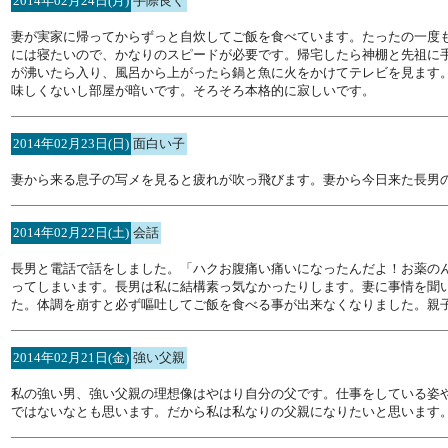
2014年02月24日(月)
手際良く
妻が実家に帰ってからずっと自炊してご飯を食べています。たったの一度も
には寝たいので、かなりのスピードが必要です。帰宅したら神棚と先祖に
が沸いたら入り、風呂から上がったら鍋と魚に火をかけてテレビを見ます
味しくないし部屋が暗いです。そろそろ本格的に寂しいです。
2014年02月23日(日)
面白い子
妻から来る息子の写メを見ると疲れが吹っ飛びます。妻から今日来た長男
2014年02月22日(土)
会話
長男と電話で話をしました。「ハクお腹痛い痛いになったんだよ！お薬の
ってしまいます。長男は私に結構素っ気なかったりします。妻に事情を聞
た。体調を崩すと必ず嘔吐してご飯を食べる事が出来なくなりました。親
2014年02月21日(金)
強い父親
私の強い男、強い父親の理想像はやはり自分の父です。仕事をしている姿
ではないなとも思います。だから私は私なりの父親になりたいと思います