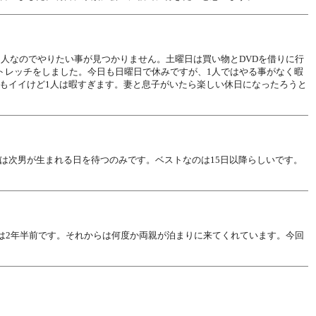
1人なのでやりたい事が見つかりません。土曜日は買い物とDVDを借りに行
トレッチをしました。今日も日曜日で休みですが、1人ではやる事がなく暇
もイイけど1人は暇すぎます。妻と息子がいたら楽しい休日になったろうと
は次男が生まれる日を待つのみです。ベストなのは15日以降らしいです。
のは2年半前です。それからは何度か両親が泊まりに来てくれています。今回