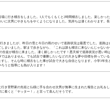
道場に行き稽古をしました。1人でもくもくと2時間稽古しました。楽しかっ
ついに次男にやきもちをやくようになりました。気持ちは凄くわかります。長
で行きましたが、昨日の雪と今日の雨のせいで道路状況は最悪でした。道路は
しまいました。駅まで歩きながら、「これは誰も稽古に来ないんじゃないかな
に3名の生徒が稽古に来ました。凄く嬉しかったです！悪天候で道路状況が悪い
事ではありません。でも試合で優勝したいなどの大きな夢や目標を持っている
ますし、そんな時に稽古をした事が試合で大きな自信となります。小学3年生
やろうと指導にも熱が入ります！
に行き菅野家の先祖と仏様に手を合わせ次男が無事に生まれた報告とお礼をし
家に着くと「ヤッター！」と言って喜んだそうです。