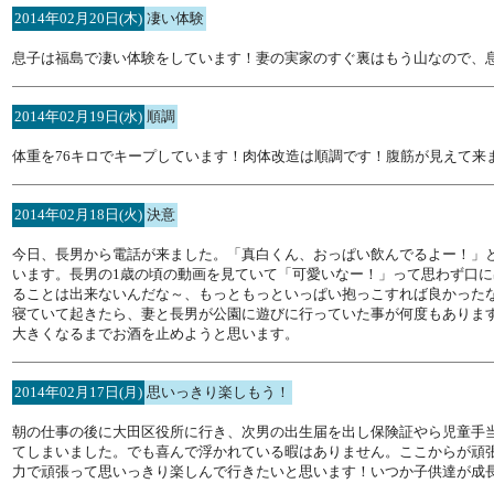
2014年02月20日(木)
凄い体験
息子は福島で凄い体験をしています！妻の実家のすぐ裏はもう山なので、
2014年02月19日(水)
順調
体重を76キロでキープしています！肉体改造は順調です！腹筋が見えて来
2014年02月18日(火)
決意
今日、長男から電話が来ました。「真白くん、おっぱい飲んでるよー！」
います。長男の1歳の頃の動画を見ていて「可愛いなー！」って思わず口
ることは出来ないんだな～、もっともっといっぱい抱っこすれば良かった
寝ていて起きたら、妻と長男が公園に遊びに行っていた事が何度もありま
大きくなるまでお酒を止めようと思います。
2014年02月17日(月)
思いっきり楽しもう！
朝の仕事の後に大田区役所に行き、次男の出生届を出し保険証やら児童手
てしまいました。でも喜んで浮かれている暇はありません。ここからが頑
力で頑張って思いっきり楽しんで行きたいと思います！いつか子供達が成