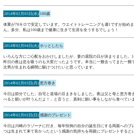
2014年02月05日(水)
100歳
体重が78キロで安定しています。ウエイトトレーニングも週1ですが始め
ん。多分、私は100歳まで健康に生きて生涯を全うするでしょう！
2014年02月04日(火)
ホッとしたら
いろんな方にご心配をおかけしましたが、妻の退院の日が決まりました。
昨日の夜は息を吸うのも大変だったようです。本当に一難去ってまた一難
次男が生まれる瞬間に駆けつけたいと思っています。
2014年02月03日(月)
恵方巻き
今日は節分でした。自宅と道場の豆まきをしました。夜は父と母と恵方巻
べると願いが叶うんだよ！」と言うと、真剣に願い事をしながら食べてい
2014年02月02日(日)
感謝のプレゼント
今日は川崎のラゾーナに行き、毎年恒例の自分の誕生日にする両親へのプレ
つは生まれて来て良かったという感謝の気持ちを両親にプレゼントすると