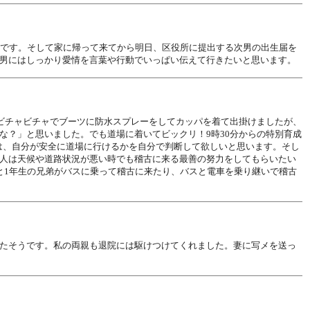
たです。そして家に帰って来てから明日、区役所に提出する次男の出生届を
男にはしっかり愛情を言葉や行動でいっぱい伝えて行きたいと思います。
ビチャビチャでブーツに防水スプレーをしてカッパを着て出掛けましたが、
？」と思いました。でも道場に着いてビックリ！9時30分からの特別育成
時は、自分が安全に道場に行けるかを自分で判断して欲しいと思います。そし
人は天候や道路状況が悪い時でも稽古に来る最善の努力をしてもらいたい
と1年生の兄弟がバスに乗って稽古に来たり、バスと電車を乗り継いで稽古
たそうです。私の両親も退院には駆けつけてくれました。妻に写メを送っ