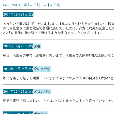
DiaryINDEX
｜
過去の日記
｜
未来の日記
2014年02月28日(金)
あっという間の2月でした。2月1日に41歳になり本厄を向かえました。
終わり昼過ぎに妻と電話で普通に話していたのに、夕方に次男が誕生した
と2人の息子に胸を張って行けるような生き方をしたいと思います。
2014年02月27日(木)
読書
毎日、お風呂の中では読書をしています。お風呂での約1時間の読書が私
2014年02月26日(水)
今の自分が
毎日を楽しく厳しく頑張っています！今までの人生で今の自分が1番強いと
2014年02月25日(火)
メロンパン
長男と電話で話しました。「メロンパンを食べたよ！」と言っていました