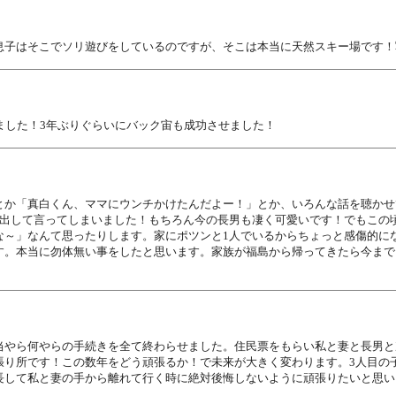
息子はそこでソリ遊びをしているのですが、そこは本当に天然スキー場です！
ました！3年ぶりぐらいにバック宙も成功させました！
とか「真白くん、ママにウンチかけたんだよー！」とか、いろんな話を聴かせ
に出して言ってしまいました！もちろん今の長男も凄く可愛いです！でもこの
な～」なんて思ったりします。家にポツンと1人でいるからちょっと感傷的に
す。本当に勿体無い事をしたと思います。家族が福島から帰ってきたら今まで
当やら何やらの手続きを全て終わらせました。住民票をもらい私と妻と長男と
張り所です！この数年をどう頑張るか！で未来が大きく変わります。3人目の
長して私と妻の手から離れて行く時に絶対後悔しないように頑張りたいと思い