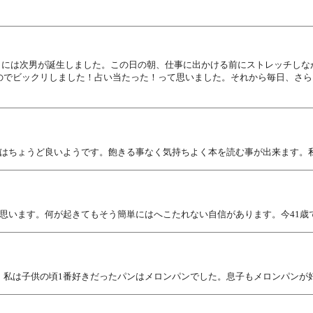
10日には次男が誕生しました。この日の朝、仕事に出かける前にストレッチし
のでビックリしました！占い当たった！って思いました。それから毎日、さら
にはちょうど良いようです。飽きる事なく気持ちよく本を読む事が出来ます。
思います。何が起きてもそう簡単にはへこたれない自信があります。今41歳
。私は子供の頃1番好きだったパンはメロンパンでした。息子もメロンパンが