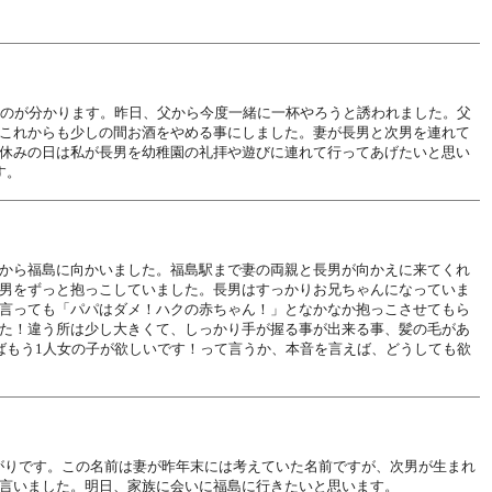
るのが分かります。昨日、父から今度一緒に一杯やろうと誘われました。父
これからも少しの間お酒をやめる事にしました。妻が長男と次男を連れて
休みの日は私が長男を幼稚園の礼拝や遊びに連れて行ってあげたいと思い
す。
から福島に向かいました。福島駅まで妻の両親と長男が向かえに来てくれ
男をずっと抱っこしていました。長男はすっかりお兄ちゃんになっていま
言っても「パパはダメ！ハクの赤ちゃん！」となかなか抱っこさせてもら
た！違う所は少し大きくて、しっかり手が握る事が出来る事、髪の毛があ
ばもう1人女の子が欲しいです！って言うか、本音を言えば、どうしても欲
ながりです。この名前は妻が昨年末には考えていた名前ですが、次男が生まれ
言いました。明日、家族に会いに福島に行きたいと思います。