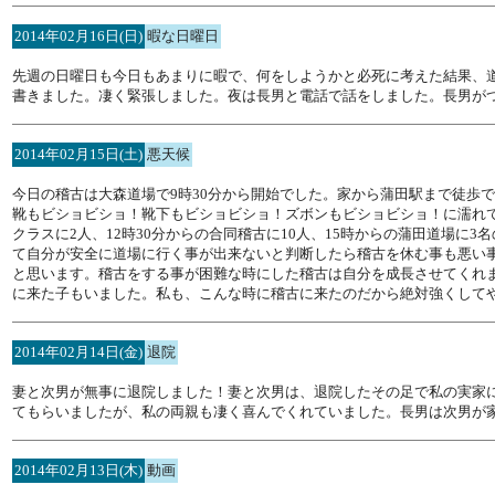
2014年02月16日(日)
暇な日曜日
先週の日曜日も今日もあまりに暇で、何をしようかと必死に考えた結果、
書きました。凄く緊張しました。夜は長男と電話で話をしました。長男が
2014年02月15日(土)
悪天候
今日の稽古は大森道場で9時30分から開始でした。家から蒲田駅まで徒歩
靴もビショビショ！靴下もビショビショ！ズボンもビショビショ！に濡れて
クラスに2人、12時30分からの合同稽古に10人、15時からの蒲田道場
て自分が安全に道場に行く事が出来ないと判断したら稽古を休む事も悪い
と思います。稽古をする事が困難な時にした稽古は自分を成長させてくれ
に来た子もいました。私も、こんな時に稽古に来たのだから絶対強くして
2014年02月14日(金)
退院
妻と次男が無事に退院しました！妻と次男は、退院したその足で私の実家
てもらいましたが、私の両親も凄く喜んでくれていました。長男は次男が
2014年02月13日(木)
動画