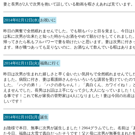
妻と長男が2人で次男を抱いて話している動画を暇さえあれば見ています。
2014年02月12日(水)
お祝いに
昨日の興奮で全然眠れませんでした。でも朝もパッと目を覚まし、今日は
は私に次男が出来たと知った時からお酒をやめて願かけをしてくれました
帰ってきたら私もフルパワーで妻を助けたいと思います。妻は次男に付き
ます。体が幾つあっても足りないのに、お酒なんて飲んでいる暇はありま
2014年02月11日(火)
福島に行く
昨日は次男が生まれた嬉しさと早く会いたい気持ちで全然眠れませんでし
ました。病院に付き、妻は看護師さんからいろいろな講習を受けていたの
した。「ハクの弟！」「ハクの赤ちゃん！」「真白くん、カワイイね！」
えませんでした。長男はお話は上手になって少し大人になっていました！
る事です！これで私が家長の菅野家は4人になりました！妻は今回の出産
しいです！
2014年02月10日(月)
誕生
お陰様で本日、無事に次男が誕生しました！2964グラムでした。名前は「
た今日、福島は大雪で真白だったそうです！父と母に次男が無事生まれた