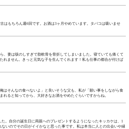
稽古はもちろん週6回です。お酒は3ヶ月やめています。タバコは吸いませ
たら、妻は咳のしすぎで肋軟骨を骨折してしまいました。寝ていても痛くて
たれません。きっと元気な子を生んでくれます！私も仕事の都合が付けば
俺はそんなの食べないよ」と良いそうな父も、私が「願い事をしながら食
まれると知ってから、大好きなお酒をやめたぐらいですからね。
した。自分の誕生日に両親へのプレゼントするようになったキッカケは、1
れないのでその日がイイかなと思った事です。私は本当に人との出会いや縁