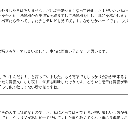
外食した事はありません。だいぶ手際が良くなって来ました！だいたい私が帰宅
手を合わせ、洗濯機から洗濯物を取り出して洗濯機を回し、風呂を沸かします
。出来たら食べて、また少しテレビを見て寝ます。なかなかハードです。1人
の写メも笑ってしまいました。本当に面白い子だな！と思います。
んでいるんだよ！」と言っていました。もう電話でもしっかり会話が出来るよ
いたら胃腸炎になり夜中に何度も嘔吐したそうです。どうやら息子は胃腸が弱
子って似て欲しくない所が似ますね。
やその人生は壮絶なものでした。私にとっては今でも強い怖い厳しい印象が強
。でも、やはり父が私に背中で見せてくれた事や教えてくれた事の最低限は息