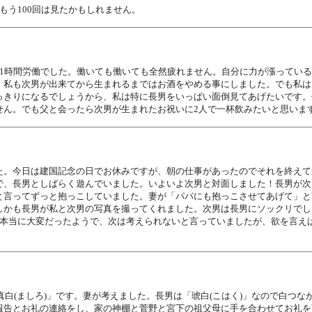
もう100回は見たかもしれません。
11時間労働でした。働いても働いても全然疲れません。自分に力が漲ってい
。私も次男が出来てから生まれるまではお酒をやめる事にしました。でも私は
っきりになるでしょうから、私は特に長男をいっぱい面倒見てあげたいです。
せん。でも父と会ったら次男が生まれたお祝いに2人で一杯飲みたいと思いま
た。今日は建国記念の日でお休みですが、朝の仕事があったのでそれを終えて
で、長男としばらく遊んでいました。いよいよ次男と対面しました！長男が次
と言ってずっと抱っこしていました。妻が「パパにも抱っこさせてあげて」と
しかも長男が私と次男の写真を撮ってくれました。次男は長男にソックリでし
は本当に大変だったようで、次は考えられないと言っていましたが、欲を言え
真白(ましろ)」です。妻が考えました。長男は「琥白(こはく)」なので白つ
報告とお礼の連絡をし、家の神棚と菅野と宮下の祖父母に手を合わせてお礼を