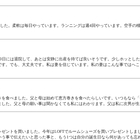
ました。柔軟は毎日やっています。ランニングは週4回やっています。空手の
10日には退院して、あとは安静に出産を待てば良いそうです。少しホッとし
です。でも、大丈夫です。私は妻を信じています。私の妻はこんな事ではへこ
きを食べました。父と母は始めて恵方巻きを食べたらしいです。いつもなら「
ました。父と母の願い事は聞かなくても私にはわかります。父は私に次男が生
ゼントを買いました。今年はLOFTでルームシューズを買いプレゼントしま
いう事で伝えたいと思った事と、もう1つは自分の誕生日なら何があっても忘