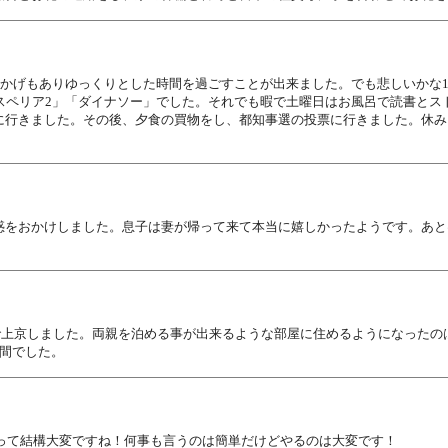
おかげもありゆっくりとした時間を過ごすことが出来ました。でも悲しいかな
スペリア2」「ダイナソー」でした。それでも暇で土曜日はお風呂で読書とス
に行きました。その後、夕食の買物をし、都知事選の投票に行きました。休み
惑をおかけしました。息子は妻が帰って来て本当に嬉しかったようです。あと
歳で上京しました。両親を泊める事が出来るような部屋に住めるようになった
間でした。
るって結構大変ですね！何事も言うのは簡単だけどやるのは大変です！