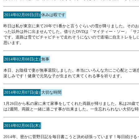
2014年02月09日(日)
休みは暇です
昨日は私が東京に来て20年で1番かと言うぐらいの雪が降りました。その
った以外は外に出ませんでした。借りたDVDは「マイティー・ソー」「サ
です。道路は雪でビチャビチャで走れそうにないので道場に自主トレをし
思います。
2014年02月08日(土)
無事
本日、お陰様で妻が無事退院しました。本当にいろんな方にご心配とご迷
楽しみです！健康で元気な子が生まれて来てくれる事を祈ります。
2014年02月07日(金)
大切な時間
1月26日から私の家に来て家事をしてくれた両親が帰りました。私は20
は2週間、両親と一緒に過ごす事が出来ました。一生忘れられない大切な時
2014年02月06日(木)
2014年、密かに菅野日記を毎日書こうと決め頑張っています！毎日続け