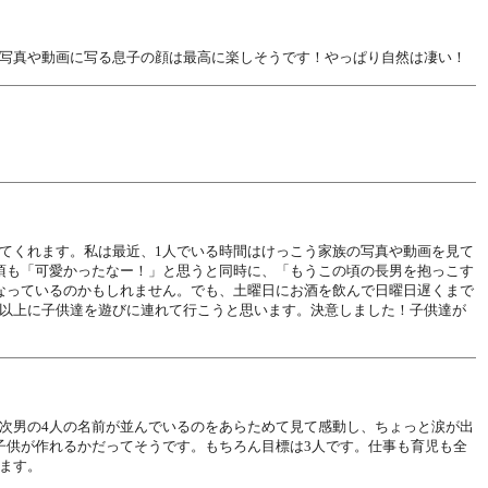
写真や動画に写る息子の顔は最高に楽しそうです！やっぱり自然は凄い！
てくれます。私は最近、1人でいる時間はけっこう家族の写真や動画を見て
頃も「可愛かったなー！」と思うと同時に、「もうこの頃の長男を抱っこす
なっているのかもしれません。でも、土曜日にお酒を飲んで日曜日遅くまで
以上に子供達を遊びに連れて行こうと思います。決意しました！子供達が
次男の4人の名前が並んでいるのをあらためて見て感動し、ちょっと涙が出
子供が作れるかだってそうです。もちろん目標は3人です。仕事も育児も全
ます。