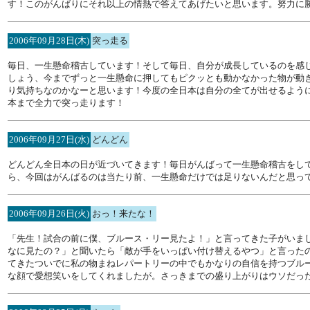
す！このがんばりにそれ以上の情熱で答えてあげたいと思います。努力に
2006年09月28日(木)
突っ走る
毎日、一生懸命稽古しています！そして毎日、自分が成長しているのを感
しょう、今までずっと一生懸命に押してもピクッとも動かなかった物が動
り気持ちなのかなーと思います！今度の全日本は自分の全てが出せるよう
本まで全力で突っ走ります！
2006年09月27日(水)
どんどん
どんどん全日本の日が近づいてきます！毎日がんばって一生懸命稽古をし
ら、今回はがんばるのは当たり前、一生懸命だけでは足りないんだと思っ
2006年09月26日(火)
おっ！来たな！
「先生！試合の前に僕、ブルース・リー見たよ！」と言ってきた子がいま
なに見たの？」と聞いたら「敵が手をいっぱい付け替えるやつ」と言った
てきたついでに私の物まねレパートリーの中でもかなりの自信を持つブル
な顔で愛想笑いをしてくれましたが。さっきまでの盛り上がりはウソだっ