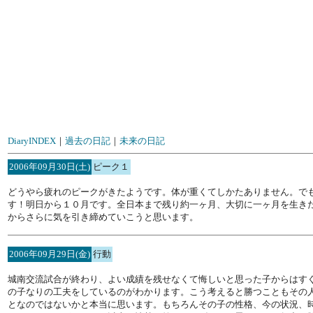
DiaryINDEX
｜
過去の日記
｜
未来の日記
2006年09月30日(土)
ピーク１
どうやら疲れのピークがきたようです。体が重くてしかたありません。で
す！明日から１０月です。全日本まで残り約一ヶ月、大切に一ヶ月を生き
からさらに気を引き締めていこうと思います。
2006年09月29日(金)
行動
城南交流試合が終わり、よい成績を残せなくて悔しいと思った子からはす
の子なりの工夫をしているのがわかります。こう考えると勝つこともその
となのではないかと本当に思います。もちろんその子の性格、今の状況、