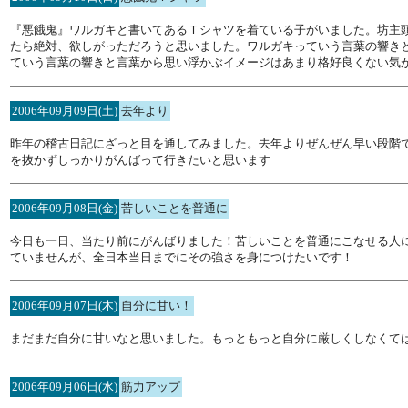
『悪餓鬼』ワルガキと書いてあるＴシャツを着ている子がいました。坊主
たら絶対、欲しがっただろうと思いました。ワルガキっていう言葉の響き
ていう言葉の響きと言葉から思い浮かぶイメージはあまり格好良くない気
2006年09月09日(土)
去年より
昨年の稽古日記にざっと目を通してみました。去年よりぜんぜん早い段階
を抜かずしっかりがんばって行きたいと思います
2006年09月08日(金)
苦しいことを普通に
今日も一日、当たり前にがんばりました！苦しいことを普通にこなせる人
ていませんが、全日本当日までにその強さを身につけたいです！
2006年09月07日(木)
自分に甘い！
まだまだ自分に甘いなと思いました。もっともっと自分に厳しくしなくて
2006年09月06日(水)
筋力アップ