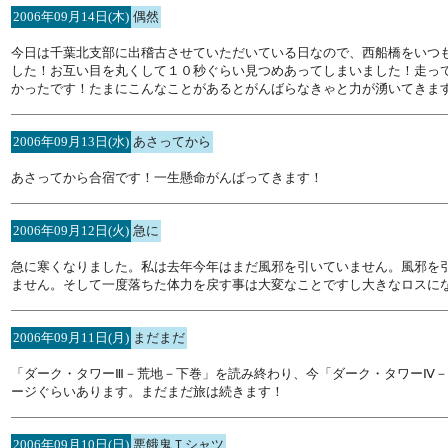
2006年09月14日(木)
偶然
今日は千葉北支部に出稽古させていただいている日なので、西船橋をいつ
した！お互い目を丸くして１０秒ぐらい見つめあってしまいました！走っ
かったです！たまにこんなことがあるとがんばらなきゃと力が湧いてきま
2006年09月13日(水)
あさってから
あさってから合宿です！一生懸命がんばってきます！
2006年09月12日(火)
急に
急に寒くなりました。私は去年今年はまだ風邪を引いていません。風邪を
ません。そして一度落ちた体力を戻す事は大変なことですし大きなロスに
2006年09月11日(月)
まだまだ
「ダーク・タワーⅢ－荒地－下巻」を読み終わり、今「ダーク・タワーⅣ
ージぐらいあります。まだまだ旅は続きます！
2006年09月10日(日)
悪餓鬼Ｔシャツ