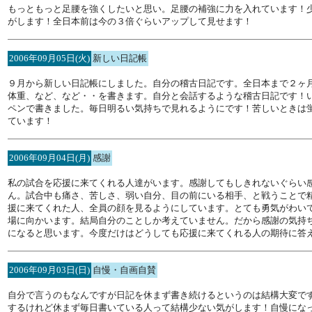
もっともっと足腰を強くしたいと思い。足腰の補強に力を入れています！
がします！全日本前は今の３倍ぐらいアップして見せます！
2006年09月05日(火)
新しい日記帳
９月から新しい日記帳にしました。自分の稽古日記です。全日本まで２ヶ
体重、など、など・・を書きます。自分と会話するような稽古日記です！
ペンで書きました。毎日明るい気持ちで見れるようにです！苦しいときは
ています！
2006年09月04日(月)
感謝
私の試合を応援に来てくれる人達がいます。感謝してもしきれないぐらい
ん。試合中も痛さ、苦しさ、弱い自分、目の前にいる相手、と戦うことで
援に来てくれた人、全員の顔を見るようにしています。とても勇気がわい
場に向かいます。結局自分のことしか考えていません。だから感謝の気持
になると思います。今度だけはどうしても応援に来てくれる人の期待に答
2006年09月03日(日)
自慢・自画自賛
自分で言うのもなんですが日記を休まず書き続けるというのは結構大変で
するけれど休まず毎日書いている人って結構少ない気がします！自慢にな