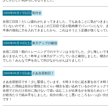
少しさびしい気持ちにもなりました。
2006年09月17日(日)
気付き
合宿三日目！だいぶ疲れがたまってきました。でもあることに気がつきま
ていないのです。！いつもはこの三日目で足が筋肉痛でパンパンになり、
半身の強化に力を入れてきましたから、これはそうとう足腰が強くなって
2006年09月16日(土)
体力アップの確信
合宿二日目！朝のトレーニングでのマラソンは３位でした。少し悔しいで
ありませんでした！昨年より体力がアップしていると確信しました。稽古
でした！みんなで声を出して叫びながらがんばりました！
2006年09月15日(金)
さあ合宿初日！
さあ合宿初日です！少し緊張しています。６時３０分に起き家を出て８時
参加した理由は自分が普段どれぐらい稽古を追い込めているかのチェック
合宿でどれだけ自分に負けないで追い込むことが出来るかを知るためとい
が総当たりで組み手をしました。自分の良いとこ悪いところもいっぱい分
です！