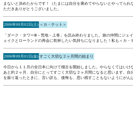
まないと決めたからです！（たまには自分を褒めてやらないとやってられ
ただきありがとうございました。
2006年09月02日(土)
＜カ・テット＞
「ダーク・タワーⅢ－荒地－上巻」を読み終わりました。旅の仲間にジェ
ェイクとローランドの再会に乾杯したい気持ちになりました！私も＜カ・
2006年09月01日(金)
すごく大切な２ヶ月間の始まり
今日から１１月の全日本に向けて稽古を開始しました。やらなくてはいけ
あと約２ヶ月、自分にとってすごく大切な２ヶ月間になると思います。自
を振り返ったときに、言い訳も、後悔も、思い残すこともないようにがん