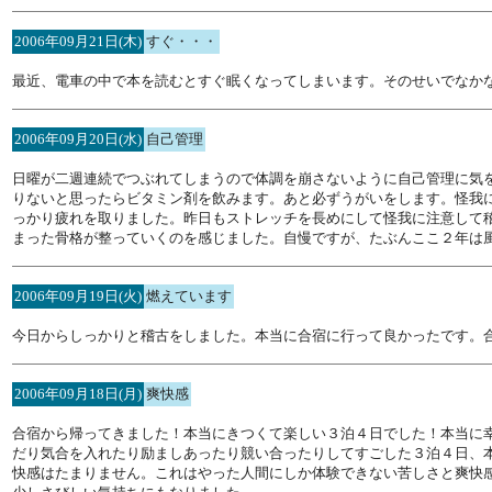
2006年09月21日(木)
すぐ・・・
最近、電車の中で本を読むとすぐ眠くなってしまいます。そのせいでなか
2006年09月20日(水)
自己管理
日曜が二週連続でつぶれてしまうので体調を崩さないように自己管理に気
りないと思ったらビタミン剤を飲みます。あと必ずうがいをします。怪我
っかり疲れを取りました。昨日もストレッチを長めにして怪我に注意して
まった骨格が整っていくのを感じました。自慢ですが、たぶんここ２年は
2006年09月19日(火)
燃えています
今日からしっかりと稽古をしました。本当に合宿に行って良かったです。
2006年09月18日(月)
爽快感
合宿から帰ってきました！本当にきつくて楽しい３泊４日でした！本当に
だり気合を入れたり励ましあったり競い合ったりしてすごした３泊４日、
快感はたまりません。これはやった人間にしか体験できない苦しさと爽快