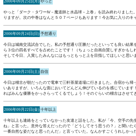
2006年09月25日(月)
やっと
やっと「ダーク・タワーⅣ－魔道師と水晶球－上巻」を読み終わりました
りますが。次の中巻はなんと５０７ページもあります！今お気に入りのキ
2006年09月24日(日)
予想通り
今日は城南交流試合でした。私の予想通り圧勝だったといっても良い結果
ら３位の四名すべてを占めたことです！（ちょっと自画自賛しすぎかもし
そして今日、入賞したみんなにはもっともっと上を目指してほしいと思い
2006年09月23日(土)
自信
今日は稽古が朝だったので電車で三軒茶屋道場に行きました。合宿から帰
いありますが、いろんな面においてどんどん伸びているのを感じています
ればみんな優勝をかっさらってくるでしょう！そのぐらいの稽古はさせて
2006年09月22日(金)
十年以上
十年以上も連絡をとっていなかった友達と話をした。私が「今、空手の先
ね」と言った。意外な答えだったので「どうしてそう思うの？」と聞いた
一番自然な姿だなと思ったんだ」と言っていた。なんかすごくうれしかっ