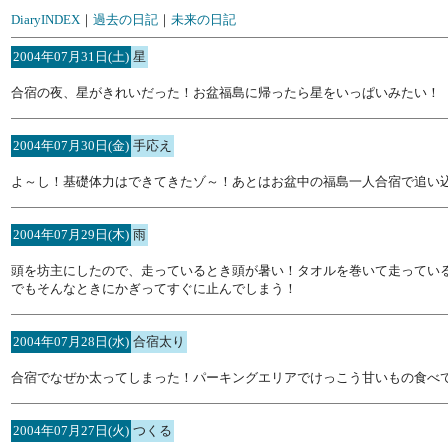
DiaryINDEX
｜
過去の日記
｜
未来の日記
2004年07月31日(土)
星
合宿の夜、星がきれいだった！お盆福島に帰ったら星をいっぱいみたい！
2004年07月30日(金)
手応え
よ～し！基礎体力はできてきたゾ～！あとはお盆中の福島一人合宿で追い
2004年07月29日(木)
雨
頭を坊主にしたので、走っているとき頭が暑い！タオルを巻いて走ってい
でもそんなときにかぎってすぐに止んでしまう！
2004年07月28日(水)
合宿太り
合宿でなぜか太ってしまった！パーキングエリアでけっこう甘いもの食べ
2004年07月27日(火)
つくる