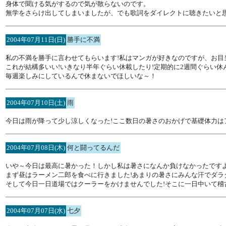
身体で聞ける気がするので気が散らないのです。
無学をさらけ出してしまいましたが、でも歌詞をダイレクトに聴きたいと
2004年07月11日(日)
勝手に不満
私の不満を勝手に言わせてもらいます!私はマンガが好きなのですが、お
これが結構多いい!いきなり半年ぐらい休載したり!定期的に2週間ぐらい休
毎週楽しみにしているんで休まないでほしいな～！
2004年07月10日(土)
雨
今日は雨が降って少し涼しくなった!ここ数日の暑さのおかげで基礎体力は
2004年07月08日(木)
何と闘ってるんだ
いや～今日は最高に暑かった！しかし私は暑さになんか負けなかったです
まず昼はラーメン二郎を食べに行きました!あまりの暑さにみんな汗でダラ
そして今日一日道場ではクーラーをかけませんでした!そこに一日中いて稽
2004年07月07日(水)
七夕