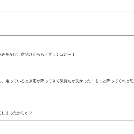
込みをかけ、盆明けからもうダッシュだ～！
る。走っているとき雨が降ってきて気持ちが良かった！もっと降ってくれと思
てしまったからか？