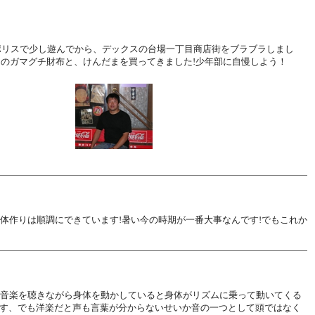
ポリスで少し遊んでから、デックスの台場一丁目商店街をブラブラしまし
のガマグチ財布と、けんだまを買ってきました!少年部に自慢しよう！
体作りは順調にできています!暑い今の時期が一番大事なんです!でもこれか
は音楽を聴きながら身体を動かしていると身体がリズムに乗って動いてくる
す、でも洋楽だと声も言葉が分からないせいか音の一つとして頭ではなく