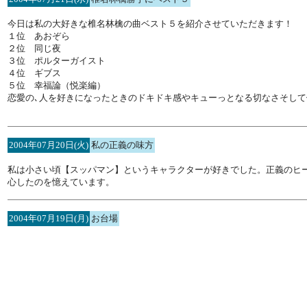
今日は私の大好きな椎名林檎の曲ベスト５を紹介させていただきます！
１位 あおぞら
２位 同じ夜
３位 ポルターガイスト
４位 ギブス
５位 幸福論（悦楽編）
恋愛の､人を好きになったときのドキドキ感やキューっとなる切なさそして
2004年07月20日(火)
私の正義の味方
私は小さい頃【スッパマン】というキャラクターが好きでした。正義のヒ
心したのを憶えています。
2004年07月19日(月)
お台場