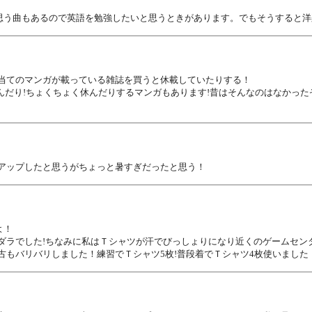
思う曲もあるので英語を勉強したいと思うときがあります。でもそうすると洋
目当てのマンガが載っている雑誌を買うと休載していたりする！
んだり!ちょくちょく休んだりするマンガもあります!昔はそんなのはなかった
アップしたと思うがちょっと暑すぎだったと思う！
よ！
ダラでした!ちなみに私はＴシャツが汗でびっしょりになり近くのゲームセン
古もバリバリしました！練習でＴシャツ5枚!普段着でＴシャツ4枚使いました