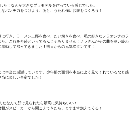
ました！なんか大きなプラモデルを作っている感じでした。
靭なパンチ力をつけよう、あと、うたれ強いお腹をつくろう！
療に行き、ラーメン二郎を食べ、たい焼きを食べ、私の好きなノラオンナのラ
めた。これを奇跡といってるんじゃありません！ノラさんがその曲を歌い終わ
に感動して帰ってきました！明日からの元気満タンです！
には本当に感謝しています。少年部の面倒を本当によく見てくれているなと感
本当に楽しい合宿でした！
んだなんて顔で見られたら最高に気持ちいい！
警報がスピーカーから聞こえてきたら、ますます燃えてくる！