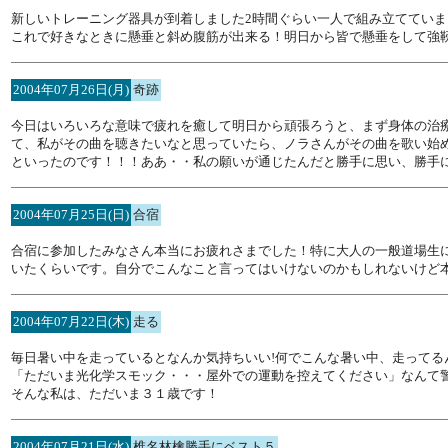
新しいトレーニング器具が到着しました2時間ぐらい一人で組み立ててい
これで好きなときに懸垂と斜め腹筋が出来る！明日から皆で懸垂をして強
2004年07月26日(月)
奇跡
今日はいろいろな意味で疲れを癒して明日から頑張ろうと、まず身体の治
て、私がその曲を聴きたいなと思っていたら、ノラさんがその曲を歌い始
といったのです！！！ああ・・私の願いが通じたんだと勝手に思い、勝手
2004年07月25日(日)
合宿
合宿に参加したみなさん本当にお疲れさまでした！特に大人の一般道場生
いたくらいです。自分でこんなこと言ってはいけないのかもしれないけど
2004年07月22日(木)
走る
毎日暑い中を走っているとなんか気持ちいい!何でこんな暑い中、走ってる
「ただいま光化学スモック・・・屋外での運動を控えてください」なんて
そんな私は、ただいま３１歳です！
2004年07月21日(水)
椎名林檎勝手にベスト５