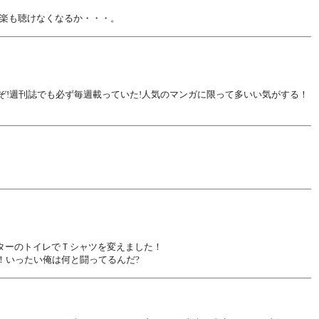
楽も聴けなくなるか・・・。
ぞ!週刊誌でも必ず毎週載っていた!人気のマンガに限って多いい気がする！
ターのトイレでＴシャツを変えました！
！いったい俺は何と闘ってるんだ?