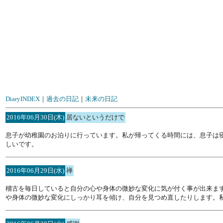
DiaryINDEX
｜
過去の日記
｜
未来の日記
2016年06月30日(木)
居ないというだけで
息子が幼稚園のお泊りに行っています。私が帰ってくる時間には、息子は
しいです。
2016年06月29日(水)
禅
稽古を毎日していると自分の心や身体の微妙な変化に気が付く事が出来ま
や身体の微妙な変化にしっかり耳を傾け、自分を見つめ直したりします。