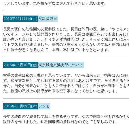
ッとしています。気を抜かず次に進んで行きたいと思います。
2016年06月11日(土)
父親参観日
長男の琥白の幼稚園の父親参観でした。長男は昨日の夜、急に「やはりア
いてイメージをして設計図を作りました。長男は参観日をとても楽しみに
腹が痛いと言いました。とりあえず幼稚園に行き、さっそく粘土作りに入
ラトプスを作り終えました。長男の状態が良くならないので私と長男は帰
日に調子が悪くなるなんて、本当に私に似ているなと思います。
2016年06月10日(金)
東京城南京浜支部について
空手の先生は私の天職だと思っています。だから出来るだけ指導は人に任せ
す。私が支部長として活動する残りの時間はあと22年です。そう考えると
せん。自分が出来ないことを人に任せるのではなく、自分が出来ることを
た。彼流の私以上の指導が出来る空手家になって欲しいと思います。
2016年06月09日(木)
アシモ
長男の琥白の父親参観で粘土を作るそうです。なので琥白と何を作るかを
設計図を作りました。幼稚園最後の参観日なのでとても楽しみです。