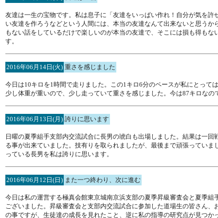
友達は一生の宝物です。私は息子に「友達をいっぱい作れ！自分が気を許
い友達を作ろうなどという人間には、本当の友達なんて出来ないと思うか
もない話をしているだけで楽しいのが本当の友達で、そこには損も得もな
す。
2016年06月14日(火)
重さを感じました
今日は10キロを1時間で走りました。この1キロ6分のペースが私にとっ
少し体重が重いので、少し走っていて重さを感じました。今は87キロなの
2016年06月13日(月)
誇りに思います
日曜の夏季組手支部内交流試合に長男の琥白も出場しました。結果は一回
る事が出来ていました。技有りを取られましたが、最後まで頑張っていま
っている長男を私は誇りに思います。
2016年06月12日(日)
また一つ終わり、次に進む
今日は私の運営する極真会館東京城南京浜支部の夏季昇級審査会と夏季組
ございました。昇級審査会と支部内交流試合に参加した道場生の皆さん、
の事ですが、生徒達の成長を見れたこと、逆に私の指導の研究点が見つか