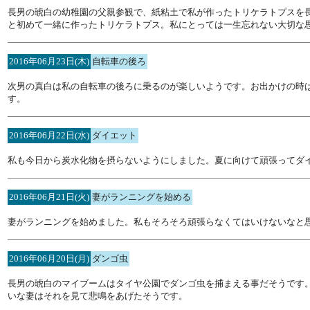
長男の琥白の幼稚園の父親参観で、紙粘土で私が作ったトリケラトプスを
と初めて一緒に作ったトリケラトプス。私にとっては一生忘れない大切な
2016年06月23日(木)
自転車の後ろ
次男の真白は私の自転車の後ろに乗るのが楽しいようです。お出かけの時
す。
2016年06月22日(水)
ダイエット
私も今日から炭水化物を摂らないようにしました。夏に向けて頑張ってダ
2016年06月21日(火)
妻がランニングを始める
妻がランニングを始めました。私もそろそろ頑張らなくてはいけないなと
2016年06月20日(月)
ダンゴ虫
長男の琥白のマイブームはタイヤ公園でダンゴ虫を捕まえる事だそうです
いな妻はそれを見て悲鳴をあげたそうです。