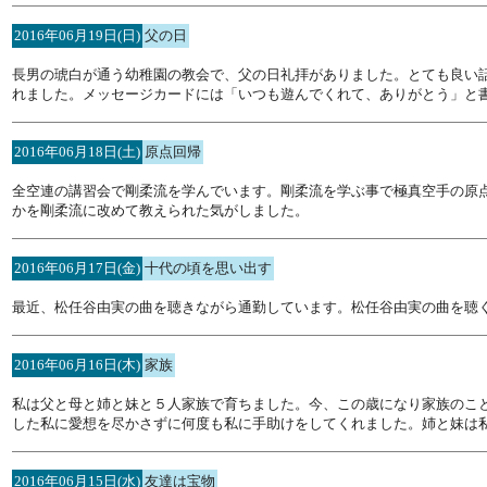
2016年06月19日(日)
父の日
長男の琥白が通う幼稚園の教会で、父の日礼拝がありました。とても良い
れました。メッセージカードには「いつも遊んでくれて、ありがとう」と
2016年06月18日(土)
原点回帰
全空連の講習会で剛柔流を学んでいます。剛柔流を学ぶ事で極真空手の原
かを剛柔流に改めて教えられた気がしました。
2016年06月17日(金)
十代の頃を思い出す
最近、松任谷由実の曲を聴きながら通勤しています。松任谷由実の曲を聴
2016年06月16日(木)
家族
私は父と母と姉と妹と５人家族で育ちました。今、この歳になり家族のこ
した私に愛想を尽かさずに何度も私に手助けをしてくれました。姉と妹は
2016年06月15日(水)
友達は宝物