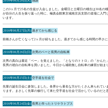
2016年06月28日(火)
感謝
この3ヶ月で25名の生徒が入会しました。金曜日と土曜日の稽古は30名
が自分の人生を振り返った時に、極真会館東京城南京浜支部の道場に入門
います。
2016年06月27日(月)
過ぎてから感じる
前橋さんが亡くなって2ヶ月が経ちました。過ぎてから感じる時間の早さ
2016年06月26日(日)
次男のベーと長男の自転車
次男の真白は最近「ベー」を覚えました。「となりのトトロ」の「かんた
長男の琥白の自転車を買いました。今日から補助無し自転車の練習が始ま
2016年06月25日(土)
空手道を社会で
先輩の誕生日会に参加しました。各界から著名な方がたくさん来られてい
ります。まさしく先輩の修行して来た空手道を社会で活かしているのだと
2016年06月24日(金)
長男と作ったトリケラトプス