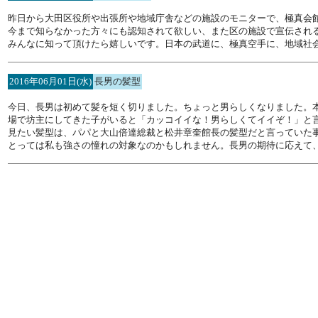
昨日から大田区役所や出張所や地域庁舎などの施設のモニターで、極真会
今まで知らなかった方々にも認知されて欲しい、また区の施設で宣伝され
みんなに知って頂けたら嬉しいです。日本の武道に、極真空手に、地域社
2016年06月01日(水)
長男の髪型
今日、長男は初めて髪を短く切りました。ちょっと男らしくなりました。
場で坊主にしてきた子がいると「カッコイイな！男らしくてイイぞ！」と
見たい髪型は、パパと大山倍達総裁と松井章奎館長の髪型だと言っていた
とっては私も強さの憧れの対象なのかもしれません。長男の期待に応えて