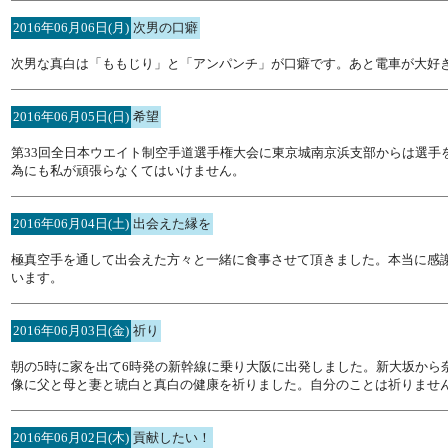
2016年06月06日(月)
次男の口癖
次男な真白は「ももじり」と「アンパンチ」が口癖です。あと電車が大好
2016年06月05日(日)
希望
第33回全日本ウエイト制空手道選手権大会に東京城南京浜支部からは選手
為にも私が頑張らなくてはいけません。
2016年06月04日(土)
出会えた縁を
極真空手を通して出会えた方々と一緒に食事させて頂きました。本当に感
います。
2016年06月03日(金)
祈り
朝の5時に家を出て6時発の新幹線に乗り大阪に出発しました。新大坂から
像に父と母と妻と琥白と真白の健康を祈りました。自分のことは祈りませ
2016年06月02日(木)
貢献したい！