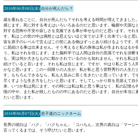
2016年06月08日(水)
自分が死んだら？
歳を重ねるごとに、自分が死んだら？それを考える時間が増えてきました
感じます。死に対する考えはいろいろあるのだと思います。輪廻や天国な
対する恐怖や不安や寂しさを克服できる事が幸せなのだと思います。それ
す。私はこの世の中は偶然とは思えないほど全てが上手く出来ていると思
宙を原子のレベルで言えばこの世にある物はずっとあり続けるようです。
に居続ける事は出来ません。そう考えると私の身体は私が生まれるはるか
う。私はそれを信じます。また脳科学では人間は自分の意識でそれを決断す
も、実は何か大きなものに動かされているのかも知れません。それも私は
続けていると言います。それも私は信じます。ですが、やはり私と言う人
かなと思います。この一回限りの人生が、私が私と思う菅野秀行の人生だ
す。もちろんできるなら、私も人並みに長く生きたいと思っています。で
尽くすような生き方をしたいと思います。そしてしっかり前を見据えて自
来、いつか私は死にます。その時には私は私と思う事はなく、私の記憶も
憶の中や、また私が残したものの中にあるのだと思います。自分が本当に
たいと思います。
2016年06月07日(火)
息子達のニックネーム
長男の琥白は「ハク」「ハクちゃん」「コハちん」次男の真白は「マーシ
言ってくるまでは、そう呼びたいと思います。