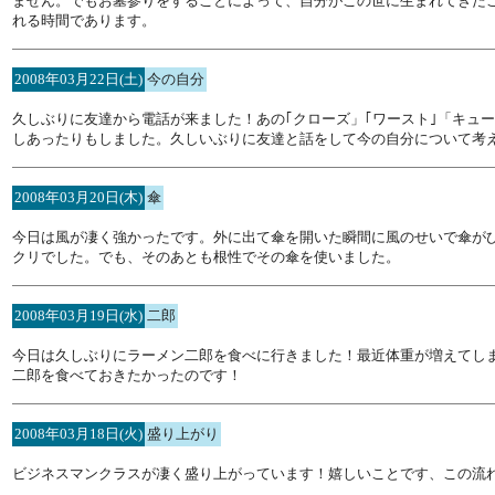
ません。でもお墓参りをすることによって、自分がこの世に生まれてきた
れる時間であります。
2008年03月22日(土)
今の自分
久しぶりに友達から電話が来ました！あの｢クローズ」｢ワースト｣「キュ
しあったりもしました。久しいぶりに友達と話をして今の自分について考
2008年03月20日(木)
傘
今日は風が凄く強かったです。外に出て傘を開いた瞬間に風のせいで傘が
クリでした。でも、そのあとも根性でその傘を使いました。
2008年03月19日(水)
二郎
今日は久しぶりにラーメン二郎を食べに行きました！最近体重が増えてし
二郎を食べておきたかったのです！
2008年03月18日(火)
盛り上がり
ビジネスマンクラスが凄く盛り上がっています！嬉しいことです、この流