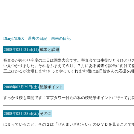
DiaryINDEX
｜
過去の日記
｜
未来の日記
2008年03月31日(月)
成果と課題
審査会が終わり今度の土日は国際大会です。審査会では生徒ひとりひとり
い見つかりました。それをふまえて６月、７月にある審査や試合に向けて
三上ひかるが出場します!きっとやってくれます!後は当日皆さんの応援を
2008年03月29日(土)
絶景ポイント
すっかり桜も満開です！東京タワー付近の私の桜絶景ポイントに行ってお
2008年03月28日(金)
その２
はまっていること、その２は「ぜんまいざむらい」のＤＶＤを見ることで