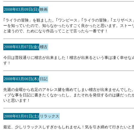
2008年03月09日(日)
映画
｢ライラの冒険」を観ました。｢ワンピース」｢ライラの冒険」｢エリザベ
ーを知っていたので、知らなかったらすごく良かったと思います。ストー
と違うので、ためになり作品ってことで言ったら一番です！
2008年03月07日(金)
稽古
今日は普段通りに稽古が出来ました！稽古が出来るという事は凄く幸せな
す！
2008年03月06日(木)
日記
先週の金曜から右足のアキレス腱を痛めてしまい稽古が出来ませんでした
ィブな事を日記に書きたくなかったし、またそれを発信するのは嫌だった
いと思います！
2008年03月01日(土)
リラックス
最近、少しリラックスしすぎかもしれません！気を引き締めて行きたいと