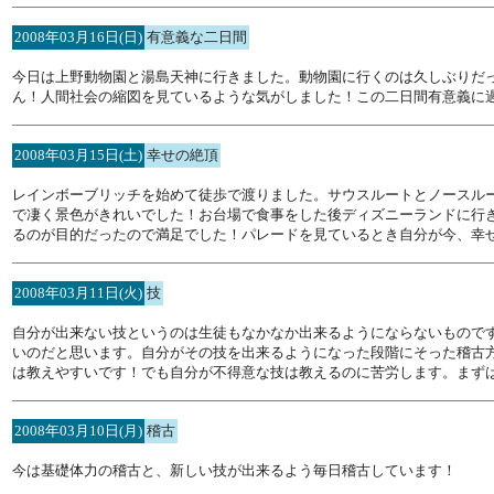
2008年03月16日(日)
有意義な二日間
今日は上野動物園と湯島天神に行きました。動物園に行くのは久しぶりだ
ん！人間社会の縮図を見ているような気がしました！この二日間有意義に
2008年03月15日(土)
幸せの絶頂
レインボーブリッチを始めて徒歩で渡りました。サウスルートとノースル
で凄く景色がきれいでした！お台場で食事をした後ディズニーランドに行
るのが目的だったので満足でした！パレードを見ているとき自分が今、幸
2008年03月11日(火)
技
自分が出来ない技というのは生徒もなかなか出来るようにならないもので
いのだと思います。自分がその技を出来るようになった段階にそった稽古
は教えやすいです！でも自分が不得意な技は教えるのに苦労します。まず
2008年03月10日(月)
稽古
今は基礎体力の稽古と、新しい技が出来るよう毎日稽古しています！