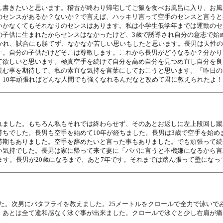
し書きたいと思います。稽古が終わり帰宅してご飯を食べお風呂に入り、お風
のセンスがあるか？ないか？で言えば、ハッキリ言って空手のセンスと言うと
いかなくてもそれなりのセンスはあります。私は小学生低学年までは運動のセ
の子供に生まれたからセンスはなかったけど、3歳で誘導され自分の意志で始
抜かれ、試合にも勝てず、なかなか苦しい思いもしたと思います。長男は天性
す。自分の子供だけどそこは尊敬します。これから長男がどうなるか？分かり
て欲しいと思います。極真空手を続けて自分を高め自分を見つめ直し自分を良
読む事を期待して、私の素直な気持を言葉にしておこうと思います。「昨日の
！10年頑張ればどんな人間でも強くなれるんだなと改めて君に教えられたよ
れました。もちろん私もそれでは終わらせず、そのあとお返しに左上段回し蹴
ちでした。長男も空手を始めて10年が経ちました。長男は3歳で空手を始め
時期もありました。空手を辞めたいと言った事もありました。でも頑張って続
い気持でした。長男は家に帰って来て妻に「パパに言うと不機嫌になるから言
ます。長男が20歳になるまで、あと7年です。それまでは踏ん張って壁になっ
た。次男にバタフライを教えました。25メートルをクロールで全力で泳いでみ
。あとは全て違和感なく泳ぐ事が出来ました。クロールで泳ぐと少し右肩が痛