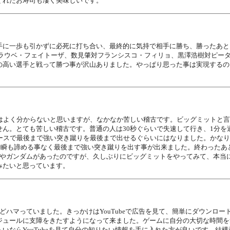
くれたお寿司も凄く美味しいです。
手に一歩も引かずに必死に打ち合い、最終的に気持で相手に勝ち、勝ったあと
グラウベ・フェイトーザ、数見肇対フランシスコ・フィリョ、黒澤浩樹対ピー
の高い選手と戦って勝つ事が沢山ありました。やっぱり思った事は実現するの
人はよく分からないと思いますが、なかなか苦しい稽古です。ビッグミットと
ん。とても苦しい稽古です。普通の人は30秒ぐらいで失速して行き、1分を
ースで最後まで強い突き蹴りを最後まで出せるぐらいにはなりました。かなり
、一瞬も諦める事なく最後まで強い突き蹴りを出す事が出来ました。終わった
グやガンダムがあったのですが、久しぶりにビッグミットをやってみて、本当
みたいと思っています。
どハマっていました。きっかけはYouTubeで広告を見て、簡単にダウンロ
ジュールに支障をきたすようになって来ました。ゲームに自分の大切な時間を
いならYouTubeを見て自分の知りたい情報を手に入れた方が良いです。結