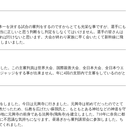
日本一を決する試合の審判をするのですからとても光栄な事ですが、選手にも
当に正しいと思う判断をし判定をしなくてはいけません。選手の皆さんは
れば行けないと思います。大会が終わり家族に早く会いたくて新幹線に飛
てしまいました。
ました。この主審判員は世界大会、国際親善大会、全日本大会、全日本ウエ
ジャッジをする事が出来ません。年に4回の支部内で主審をしているのがと
をしました。今日は元興寺に行きました。元興寺は初めてだったのでとて
宗教だったため、仏教を広げたい蘇我氏と、もともとある神社などの神道を守
地に元興寺の前身である法興寺(飛鳥寺)を建立しました。710年に奈良に都
に不思議な気持ちになります。昼過ぎから審判講習会に参加しました。ち
てくれました。