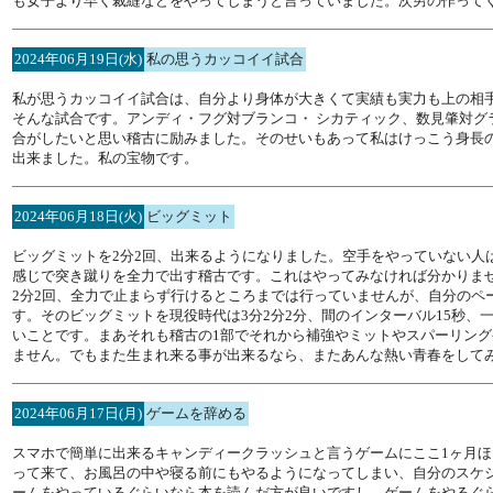
も女子より早く裁縫などをやってしまうと言っていました。次男の作って
2024年06月19日(水)
私の思うカッコイイ試合
私が思うカッコイイ試合は、自分より身体が大きくて実績も実力も上の相
そんな試合です。アンディ・フグ対ブランコ・ シカティック、数見肇対
合がしたいと思い稽古に励みました。そのせいもあって私はけっこう身長
出来ました。私の宝物です。
2024年06月18日(火)
ビッグミット
ビッグミットを2分2回、出来るようになりました。空手をやっていない
感じで突き蹴りを全力で出す稽古です。これはやってみなければ分かりませ
2分2回、全力で止まらず行けるところまでは行っていませんが、自分のペ
す。そのビッグミットを現役時代は3分2分2分、間のインターバル15秒
いことです。まあそれも稽古の1部でそれから補強やミットやスパーリン
ません。でもまた生まれ来る事が出来るなら、またあんな熱い青春をして
2024年06月17日(月)
ゲームを辞める
スマホで簡単に出来るキャンディークラッシュと言うゲームにここ1ヶ月ほ
って来て、お風呂の中や寝る前にもやるようになってしまい、自分のスケ
ームをやっているぐらいなら本を読んだ方が良いですし、ゲームをやるぐら