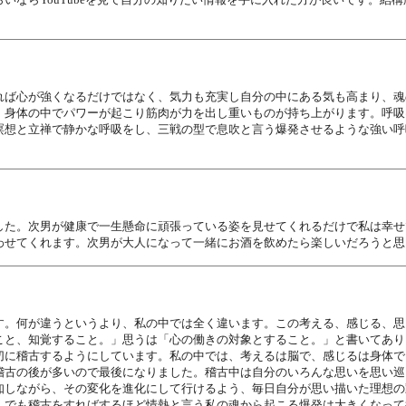
れば心が強くなるだけではなく、気力も充実し自分の中にある気も高まり、魂
、身体の中でパワーが起こり筋肉が力を出し重いものが持ち上がります。呼吸
瞑想と立禅で静かな呼吸をし、三戦の型で息吹と言う爆発させるような強い呼
した。次男が健康で一生懸命に頑張っている姿を見せてくれるだけで私は幸せ
わせてくれます。次男が大人になって一緒にお酒を飲めたら楽しいだろうと思
す。何が違うというより、私の中では全く違います。この考える、感じる、思
こと、知覚すること。」思うは「心の働きの対象とすること。」と書いてあり
切に稽古するようにしています。私の中では、考えるは脳で、感じるは身体で
稽古の後が多いので最後になりました。稽古中は自分のいろんな思いを思い巡
知しながら、その変化を進化にして行けるよう、毎日自分が思い描いた理想の
。でも稽古をすればするほど情熱と言う私の魂から起こる爆発は大きくなって