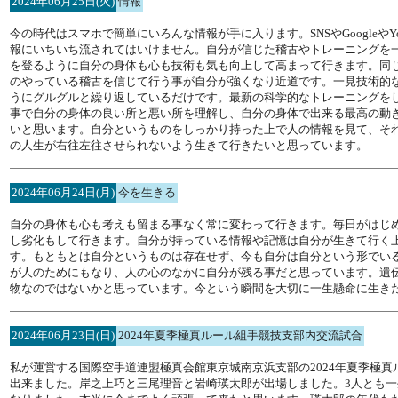
2024年06月25日(火)
情報
今の時代はスマホで簡単にいろんな情報が手に入ります。SNSやGoogle
報にいちいち流されてはいけません。自分が信じた稽古やトレーニングを
を登るように自分の身体も心も技術も気も向上して高まって行きます。同
のやっている稽古を信じて行う事が自分が強くなり近道です。一見技術的
うにグルグルと繰り返しているだけです。最新の科学的なトレーニングを
事で自分の身体の良い所と悪い所を理解し、自分の身体で出来る最高の動き
いと思います。自分というものをしっかり持った上で人の情報を見て、そ
の人生が右往左往させられないよう生きて行きたいと思っています。
2024年06月24日(月)
今を生きる
自分の身体も心も考えも留まる事なく常に変わって行きます。毎日がはじ
し劣化もして行きます。自分が持っている情報や記憶は自分が生きて行く
す。もともとは自分というものは存在せず、今も自分は自分という形でい
が人のためにもなり、人の心のなかに自分が残る事だと思っています。遺
物なのではないかと思っています。今という瞬間を大切に一生懸命に生き
2024年06月23日(日)
2024年夏季極真ルール組手競技支部内交流試合
私が運営する国際空手道連盟極真会館東京城南京浜支部の2024年夏季極
出来ました。岸之上巧と三尾理音と岩崎瑛太郎が出場しました。3人とも