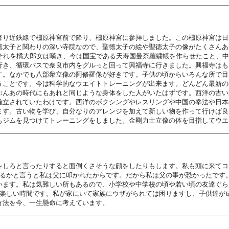
降り近鉄線で橿原神宮前で降り、橿原神宮に参拝しました。この橿原神宮は日
徳太子と関わりの深い寺院なので、聖徳太子の絵や聖徳太子の像がたくさんあ
、それを橘大郎女は嘆き、今は国宝である天寿国曼荼羅繍帳を作らせたこと、
行き、循環バスで奈良市内をグルっと回って興福寺に行きました。興福寺はも
す。なかでも八部衆立像の阿修羅像が好きです。子供の頃からいろんな所で目
うことです。今は科学的なウエイトトレーニングが出来ます。どんどん最新の
ぶんあの時代にもあれと同じような身体をした人がいたはずです。西洋の古い
確立されていたわけです。西洋のボクシングやレスリングや中国の拳法や日本
ます。古い物を学び、自分なりのアレンジを加えて新しい物を作って行けば良
もジムを見つけてトレーニングをしました。金剛力士立像の体を目指してウエ
をしろと言ったりすると面倒くさそうな顔をしたりもします。私も頭に来てコ
いるかと言うと私は父に叩かれたからです。だから私は父の事が恐かったです
います。私は気難しい所もあるので、小学校や中学校の頃や若い頃の友達ぐら
て楽しい時間です。私が家にいて家族にウザがられては困りますし、子供達が
方法を今、一生懸命に考えています。