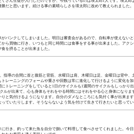
たくさん生徒が入門したのですが、今残っているのは瑛太郎1人です。瑛太郎
優勝だと思います。続ける事の素晴らしさを瑛太郎に改めて教えられました。
車がパンクしてしまいました。明日は審査会があるので、自転車が使えないと
てから買物に行き、いつもと同じ時間には食事をする事が出来ました。アクシ
夕食を摂ることが出来ました。
腕、指導の合間に首と腹筋と背筋、水曜日は肩、木曜日は足、金曜日は背中、
もトレーニングのフォームや重さや回数は常に進化して行けるように変化を加
間にトレーニングをしていると1日のサイクルも1週間のサイクルもしっかり
イクルが出来て、心も身体もそれをやる時間にはそれをやる心と身体になりま
かりと気付けるようになります。自分のダメなところにも気付く事が出来ます
なっていたりします。そうならないよう気を付けて生きて行きたいと思ってい
りに行き、釣って来た魚を自分で捌いて料理して食べさせてくれました。今日