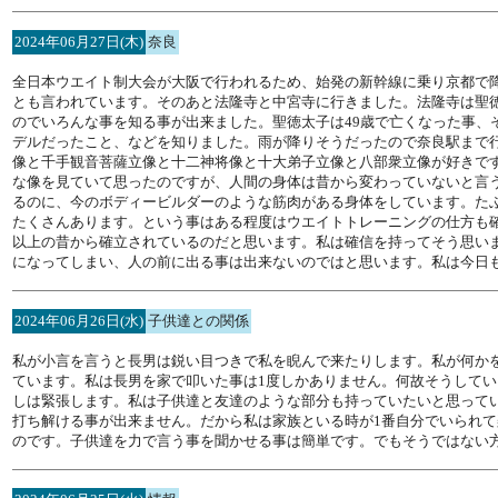
2024年06月27日(木)
奈良
全日本ウエイト制大会が大阪で行われるため、始発の新幹線に乗り京都で
とも言われています。そのあと法隆寺と中宮寺に行きました。法隆寺は聖
のでいろんな事を知る事が出来ました。聖徳太子は49歳で亡くなった事
デルだったこと、などを知りました。雨が降りそうだったので奈良駅まで
像と千手観音菩薩立像と十二神将像と十大弟子立像と八部衆立像が好きで
な像を見ていて思ったのですが、人間の身体は昔から変わっていないと言
るのに、今のボディービルダーのような筋肉がある身体をしています。た
たくさんあります。という事はある程度はウエイトトレーニングの仕方も
以上の昔から確立されているのだと思います。私は確信を持ってそう思い
になってしまい、人の前に出る事は出来ないのではと思います。私は今日
2024年06月26日(水)
子供達との関係
私が小言を言うと長男は鋭い目つきで私を睨んで来たりします。私が何か
ています。私は長男を家で叩いた事は1度しかありません。何故そうして
しは緊張します。私は子供達と友達のような部分も持っていたいと思って
打ち解ける事が出来ません。だから私は家族といる時が1番自分でいられ
のです。子供達を力で言う事を聞かせる事は簡単です。でもそうではない