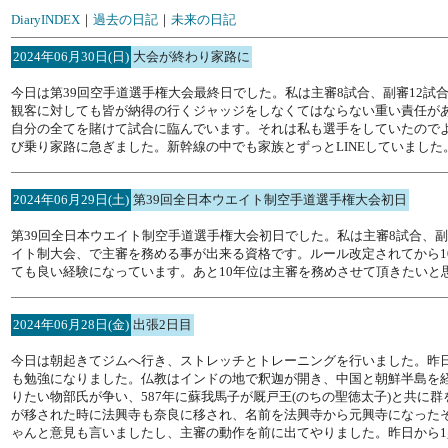
DiaryINDEX
｜
過去の日記
｜
未来の日記
2024年06月30日(日)
大会が終わり家路に
今日は第39回空手道選手権大会最終日でした。私は主審8試合、副審12
観客に対しても皆が納得の行くジャッジをしなくてはならない重い責任が
自分の全てを賭けて試合に臨んでいます。それは私も選手をしていたので
び乗り家路に急ぎました。新幹線の中でも家族とずっとLINEしていまし
2024年06月29日(土)
第39回全日本ウエイト制空手道選手権大会初日
第39回全日本ウエイト制空手道選手権大会初日でした。私は主審8試合、
イト制大会、で主審を務める事が出来る資格です。ルール改定されてから1
ても良い経験になっています。あと10年位は主審を務めさせて頂きたいと
2024年06月28日(金)
出張2日目
今日は朝起きてジムへ行き、ストレッチとトレーニングを行いました。昨
も勉強になりました。仏教はインドの地で釈迦が開き、中国と朝鮮半島を経
りたい物部氏が争い、587年に蘇我馬子が厩戸王(のちの聖徳太子)と共に
が移された時に法興寺も奈良に移され、名前を法興寺から元興寺になった
ゃんと意見も言いましたし、主審の動作を前に出てやりました。昨日から1