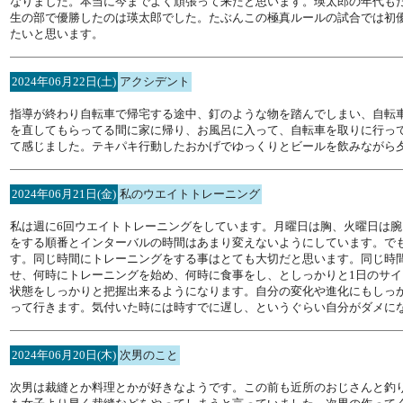
なりました。本当に今までよく頑張って来たと思います。瑛太郎の年代も
生の部で優勝したのは瑛太郎でした。たぶんこの極真ルールの試合では初
たいと思います。
2024年06月22日(土)
アクシデント
指導が終わり自転車で帰宅する途中、釘のような物を踏んでしまい、自転
を直してもらってる間に家に帰り、お風呂に入って、自転車を取りに行っ
て感じました。テキパキ行動したおかげでゆっくりとビールを飲みながら
2024年06月21日(金)
私のウエイトトレーニング
私は週に6回ウエイトトレーニングをしています。月曜日は胸、火曜日は
をする順番とインターバルの時間はあまり変えないようにしています。で
す。同じ時間にトレーニングをする事はとても大切だと思います。同じ時
せ、何時にトレーニングを始め、何時に食事をし、としっかりと1日のサ
状態をしっかりと把握出来るようになります。自分の変化や進化にもしっ
って行きます。気付いた時には時すでに遅し、というぐらい自分がダメに
2024年06月20日(木)
次男のこと
次男は裁縫とか料理とかが好きなようです。この前も近所のおじさんと釣