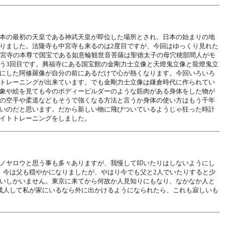
本の最初の天皇である神武天皇が即位した場所とされ、日本の始まりの地
りました。法隆寺も中宮寺も来るのは2度目ですが、今回はゆっくり見れた
中宮寺の本尊で国宝である如意輪観世音菩薩は聖徳太子の母穴穂部間人がモ
う3回目です。興福寺にある国宝館の金剛力士立像と天燈鬼立像と龍燈鬼立
にした阿修羅像が自分の前にあるだけで心が熱くなります。今回いろいろ
トレーニングが出来ています。でも金剛力士立像は鎌倉時代に作られてい
象や絵を見ても今のボディービルダーのような筋肉がある身体をした物が
の空手や柔道などもそうで強くなる方法と言うか身体の使い方はもう千年
いのだと思います。だから新しい物に飛びついているようじゃ狂った時計
イトトレーニングをしました。
ノヤロウと思う事も多々ありますが、我慢して叩いたりはしないようにし
。今は父も穏やかになりましたが、やはり今でも父と2人でいたりすると少
いしかいません。東京に来てから何故か人見知りにもなり、なかなか人と
成人して私が家にいるなら外に出かけるようになられたら、これも寂しいも