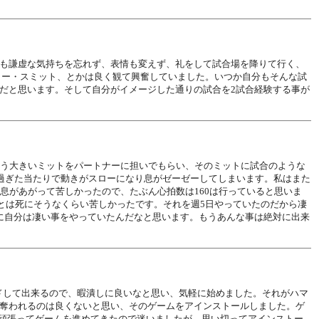
も謙虚な気持ちを忘れず、表情も変えず、礼をして試合場を降りて行く、
ター・スミット、とかは良く観て興奮していました。いつか自分もそんな試
だと思います。そして自分がイメージした通りの試合を2試合経験する事が
言う大きいミットをパートナーに担いでもらい、そのミットに試合のような
過ぎた当たりで動きがスローになり息がゼーゼーしてしまいます。私はまた
息があがって苦しかったので、たぶん心拍数は160は行っていると思いま
あとは死にそうなくらい苦しかったです。それを週5日やっていたのだから凄
に自分は凄い事をやっていたんだなと思います。もうあんな事は絶対に出来
ードして出来るので、暇潰しに良いなと思い、気軽に始めました。それがハマ
奪われるのは良くないと思い、そのゲームをアインストールしました。ゲ
構頑張ってゲームを進めてきたので迷いましたが、思い切ってアインストー