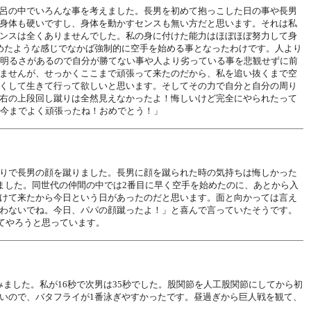
呂の中でいろんな事を考えました。長男を初めて抱っこした日の事や長男
身体も硬いですし、身体を動かすセンスも無い方だと思います。それは私
ンスは全くありませんでした。私の身に付けた能力はほぼほぼ努力して身
めたような感じでなかば強制的に空手を始める事となったわけです。人より
の明るさがあるので自分が勝てない事や人より劣っている事を悲観せずに前
ませんが、せっかくここまで頑張って来たのだから、私を追い抜くまで空
くして生きて行って欲しいと思います。そしてその力で自分と自分の周り
右の上段回し蹴りは全然見えなかったよ！悔しいけど完全にやられたって
！今までよく頑張ったね！おめでとう！」
りで長男の顔を蹴りました。長男に顔を蹴られた時の気持ちは悔しかった
ました。同世代の仲間の中では2番目に早く空手を始めたのに、あとから入
けて来たから今日という日があったのだと思います。面と向かっては言え
わないでね。今日、パパの顔蹴ったよ！」と喜んで言っていたそうです。
てやろうと思っています。
ました。私が16秒で次男は35秒でした。股関節を人工股関節にしてから初
いので、バタフライが1番泳ぎやすかったです。昼過ぎから巨人戦を観て、