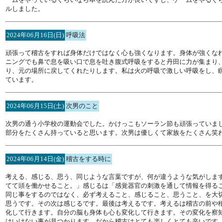
ルしました。
2024年06月16日(日)
呼吸法
頑張って稽古をすれば身体だけではなく心も強くなります。身体が強くな
ニングでも鼻で息を吸い口で息を吐き腹式呼吸をすると丹田に力が集まり
り、元の場所に戻してくれたりします。私は火の呼吸で激しい呼吸をし、
ています。
2024年06月15日(土)
次男のこと
次男の通う小学校の運動会でした。かけっこもソーラン節も頑張っていま
部分をたくさん持っていると思います。次男は優しくて家族をたくさん笑
2024年06月14日(金)
稽古をする時に
考える、感じる、思う、同じような言葉ですが、何が違うような気がしま
てて頭を働かせること。」感じるは「感覚器官の刺激を通して情報を得る
同じ事をするのではなく、必ず考えること、感じること、思うこと、を大
思うです。その次は感じるです。最後は考えるです。考えるは稽古の前や
化して行きます。自分の脳も身体も心も変化して行きます。その変化を察
はいけない事が見つかります。だから稽古はとても楽しくとても辛いです