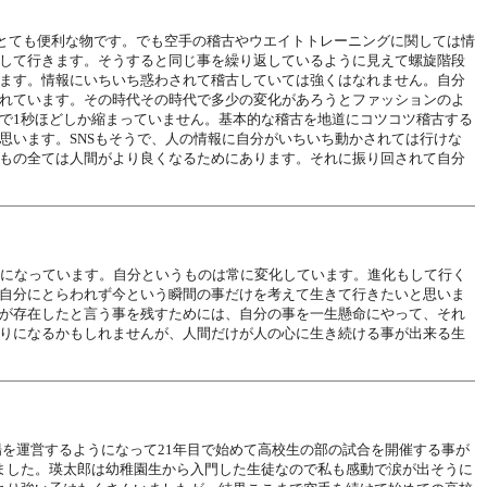
とてもとても便利な物です。でも空手の稽古やウエイトトレーニングに関しては情
して行きます。そうすると同じ事を繰り返しているように見えて螺旋階段
ます。情報にいちいち惑わされて稽古していては強くはなれません。自分
れています。その時代その時代で多少の変化があろうとファッションのよ
で1秒ほどしか縮まっていません。基本的な稽古を地道にコツコツ稽古する
思います。SNSもそうで、人の情報に自分がいちいち動かされては行けな
もの全ては人間がより良くなるためにあります。それに振り回されて自分
分になっています。自分というものは常に変化しています。進化もして行く
自分にとらわれず今という瞬間の事だけを考えて生きて行きたいと思いま
が存在したと言う事を残すためには、自分の事を一生懸命にやって、それ
りになるかもしれませんが、人間だけが人の心に生き続ける事が出来る生
場を運営するようになって21年目で始めて高校生の部の試合を開催する事が
ました。瑛太郎は幼稚園生から入門した生徒なので私も感動で涙が出そうに