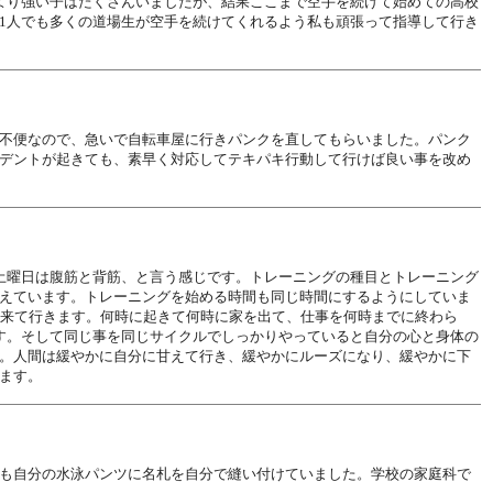
より強い子はたくさんいましたが、結果ここまで空手を続けて始めての高校
1人でも多くの道場生が空手を続けてくれるよう私も頑張って指導して行き
不便なので、急いで自転車屋に行きパンクを直してもらいました。パンク
デントが起きても、素早く対応してテキパキ行動して行けば良い事を改め
土曜日は腹筋と背筋、と言う感じです。トレーニングの種目とトレーニング
えています。トレーニングを始める時間も同じ時間にするようにしていま
出来て行きます。何時に起きて何時に家を出て、仕事を何時までに終わら
す。そして同じ事を同じサイクルでしっかりやっていると自分の心と身体の
。人間は緩やかに自分に甘えて行き、緩やかにルーズになり、緩やかに下
ます。
も自分の水泳パンツに名札を自分で縫い付けていました。学校の家庭科で