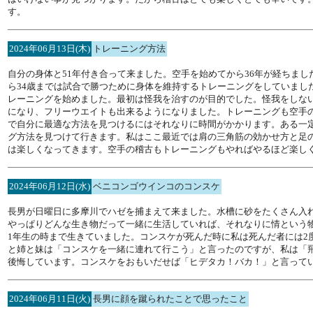
す。
2024年06月13日(木)
トレーニング方法
自分の身体と51年付き合って来ました。空手を始めてから36年が経ちまし
ら34歳までは試合で勝つために身体を維持するトレーニングをしていまし
レーニングを始めました。最初は怪我を治すのが目的でした。怪我をしな
になり、フリーウエイトも出来るようになりました。トレーニングも空手
で自分に最適な方法を見つけるにはそれなりに時間がかかります。ある一
グ方法を見つけて行きます。私はここ最近では肩の三角筋の効かせ方と足
は楽しくなってきます。空手の稽古もトレーニングもやればやるほど楽し
2024年06月12日(水)
ベニコンゴウインコのコンスケ
長男が日曜日に多摩川でハゼを捕まえて来ました。水槽に砂をたくさん入
やっぱりどんな生き物だって一緒に生活していれば、それなりに情という
1年生の時まで生きていました。コンスケが死んだ時に私は死んだ者には2
と姉と妹は「コンスケを一緒に連れて行こう」と言ったのですが、私は「
後悔しています。コンスケをおもいだせば「ヒデタカ！バカ！」と言って
2024年06月11日(火)
長男に顔を蹴られたことで思ったこと