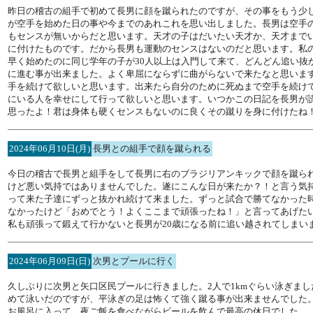
昨日の稽古の組手で初めて長男に顔を蹴られたのですが、その事をもう少
が空手を始めた日の事や今までのあれこれを思い出しました。長男は空手
もセンスが無いからだと思います。天才の子はだいたい天才か、天才まで
に付けたものです。だから長男も運動のセンスはないのだと思います。私
早く始めたのに同じ学年の子が30人以上は入門して来て、どんどん追い
に進む事が出来ました。よく卑屈にならずに曲がらないで来たなと思いま
手を続けて欲しいと思います。出来たら自分のために死ぬまで空手を続け
にいる人を幸せにして行って欲しいと思います。いつかこの日記を長男が
思ったよ！君は身体も硬くセンスもないのに良くその蹴りを身に付けたね
2024年06月10日(月)
長男との組手で顔を蹴られる
今日の稽古で長男と組手をして長男に右のブラジリアンキックで顔を蹴ら
けど悪い気持ではありませんでした。遂にこんな日が来たか？！と言う気持
って来た子達にずっと抜かれ続けて来ました。ずっと試合で勝てなかった
なかったけど「おめでとう！よくここまで頑張ったね！」と言ってあげた
私も頑張って鍛えて行かないと長男が20歳になる前に追い越されてしまい
2024年06月09日(日)
次男とプールに行く
久しぶりに次男と矢口区民プールに行きました。2人で1kmぐらい泳ぎまし
めて泳いだのですが、平泳ぎの足は怖くて強く蹴る事が出来ませんでした
お風呂に入って、夜ご飯を食べながらビールを飲んで最高の休日でした。