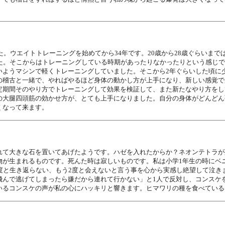
た。ウエイトトレーニングを始めてから34年です。20歳から28歳ぐらいま
た。そこからはトレーニングしている時期があったりなかったりという感じで
いようマシンで軽くトレーニングしていました。そこから2年ぐらいした頃に
の稽古と一緒で、やればやるほど身体の動かし方が上手になり、新しい感覚で
定期間そのやり方でトレーニングして効果を検証して、また新たなやり方をし
の大腿四頭筋の効かせ方が、とても上手になりました。自分の身体がどんどん
くなって来ます。
れて大きな石を置いてあげたようです。ハゼを入れたからか？ネオンテトラが
物が生まれるものです。死んた時は寂しいものです。私は小学1年生の時にベ
度と生き返らない、もう2度と会えないと言う事を心から実感し絶望して泣き
飛んで逃げてしまったら嫌だから連れて行かない」と1人で反対し、コンスケ
いるコンスケの声が私の心にハッキリと響きます。ヒマワリの種を食べている