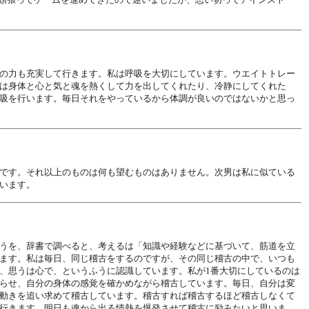
の力も充実して行きます。私は呼吸を大切にしています。ウエイトトレー
は身体と心と気と魂を熱くして力を出してくれたり、冷静にしてくれた
吸を行います。毎日それをやっているから体調が良いのではないかと思っ
です。それ以上のものは何も望むものはありません。次男は私に似ている
います。
うを、辞書で調べると、考えるは「知識や経験などに基づいて、筋道を立
ます。私は毎日、同じ稽古をするのですが、その同じ稽古の中で、いつも
、思うは心で、というふうに認識しています。私が1番大切にしているのは
らせ、自分の身体の感覚を確かめながら稽古しています。毎日、自分は変
動きを追い求めて稽古しています。稽古すれば稽古するほど稽古しなくて
行きます。明日も魂から出る情熱を爆発させて稽古に励みたいと思いま