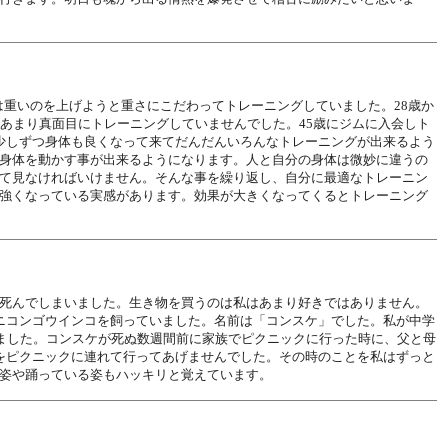
では重いのを上げようと重さにこだわってトレーニングしていました。28歳か
あまり真面目にトレーニングしていませんでした。45歳にジムに入会しト
少しずつ身体も良くなって来てだんだんいろんなトレーニングが出来るよう
身体を動かす事が出来るようになります。人と自分の身体は微妙に違うの
て見なければいけません。そんな事を繰り返し、自分に最適なトレーニン
強くなっている実感があります。効果が大きくなってくるとトレーニング
死んでしまいました。生き物を買うのは私はあまり好きではありません。
ニコンゴウインコを飼っていました。名前は「コンスケ」でした。私が中学
ました。コンスケが死ぬ数週間前に家族でピクニックに行った時に、父と母
をピクニックに連れて行ってあげませんでした。その時のことを私はずっと
姿や踊っている姿もハッキリと覚えています。