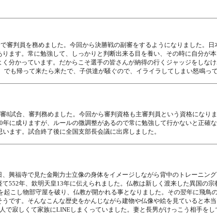
試合で審判員を務めました。今回から決勝戦の副審をするようになりました。
あります。常に勉強して、しっかりと判断出来る目を養い、その時に自分が本
よく分かっています。だからこそ選手の皆さんが納得の行くジャッジをしなけ
た。でも帰って来たら来たで、子供達が騒ぐので、イライラしてしまい怒鳴っ
副審8試合、審判務めました。今回から審判資格も主審判員という資格になり
0年に成りますが、ルールの微調整があるので常に勉強して行かないと正確な
思います。試合終了後に全国支部長会議に出席しました。
日、興福寺で見た金剛力士立像の身体をイメージしながら背中のトレーニング
て552年、欽明天皇13年に伝えられました。仏教は新しく渡来した異国の
群を起こし物部守屋を破り、仏教が開かれる事となりました。その翌年に飛鳥の
そうです。そんなこんな歴史をかんじながら建物や仏像や絵を見ていると本当
人で寂しくて家族にLINEしまくっていました。妻と長男がけっこう相手をし