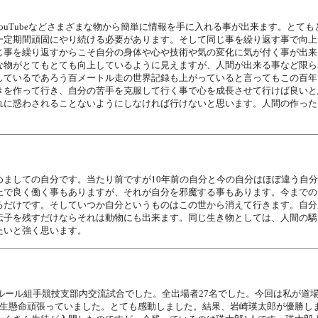
やYouTubeなどさまざまな物から簡単に情報を手に入れる事が出来ます。
一定期間頑固にやり続ける必要があります。そして同じ事を繰り返す事で向上
じ事を繰り返すからこそ自分の身体や心や技術や気の変化に気が付く事が出来
な物がとてもとても向上しているように見えますが、人間が出来る事など限ら
しているであろう百メートル走の世界記録も上がっていると言ってもこの百年
を作って行き、自分の苦手を克服して行く事で心を成長させて行けば良いと
れに惑わされることないようにしなければ行けないと思います。人間の作った
めましての自分です。当たり前ですが10年前の自分と今の自分はほぼ違う自
上で良く働く事もありますが、それが自分を邪魔する事もあります。今までの
るだけです。そしていつか自分というものはこの世から消えて行きます。自分
伝子を残すだけならそれは動物にも出来ます。同じ生き物としては、人間の驕
たいと強く思います。
真ルール組手競技支部内交流試合でした。全出場者27名でした。今回は私が道
一生懸命頑張っていました。とても感動しました。結果、岩崎瑛太郎が優勝し