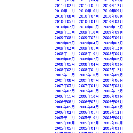
2011年05月
｜
2011年04月
｜
2011年03月
2011年02月
｜
2011年01月
｜
2010年12月
2010年11月
｜
2010年10月
｜
2010年09月
2010年08月
｜
2010年07月
｜
2010年06月
2010年05月
｜
2010年04月
｜
2010年03月
2010年02月
｜
2010年01月
｜
2009年12月
2009年11月
｜
2009年10月
｜
2009年09月
2009年08月
｜
2009年07月
｜
2009年06月
2009年05月
｜
2009年04月
｜
2009年03月
2009年02月
｜
2009年01月
｜
2008年12月
2008年11月
｜
2008年10月
｜
2008年09月
2008年08月
｜
2008年07月
｜
2008年06月
2008年05月
｜
2008年04月
｜
2008年03月
2008年02月
｜
2008年01月
｜
2007年12月
2007年11月
｜
2007年10月
｜
2007年09月
2007年08月
｜
2007年07月
｜
2007年06月
2007年05月
｜
2007年04月
｜
2007年03月
2007年02月
｜
2007年01月
｜
2006年12月
2006年11月
｜
2006年10月
｜
2006年09月
2006年08月
｜
2006年07月
｜
2006年06月
2006年05月
｜
2006年04月
｜
2006年03月
2006年02月
｜
2006年01月
｜
2005年12月
2005年11月
｜
2005年10月
｜
2005年09月
2005年08月
｜
2005年07月
｜
2005年06月
2005年05月
｜
2005年04月
｜
2005年03月