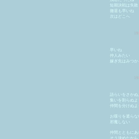
短期決戦は失敗
撤退も早いね
次はどこへ
1
早いね
仲人みたい
嫁ぎ先はみつか
1
語らいをさかぬ
集いを割らぬよ
仲間を分けぬよ
お喋りを遮らな
邪魔しない
仲間とともにあ
そう決めたから