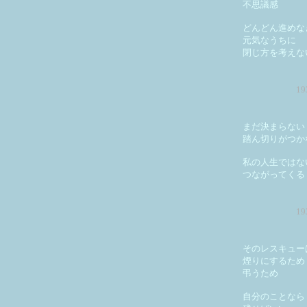
不思議感
どんどん進めな
元気なうちに
閉じ方を考えな
1
まだ決まらない
踏ん切りがつか
私の人生ではな
つながってくる
1
そのレスキュー
煙りにするため
弔うため
自分のことなら