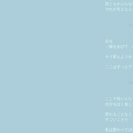
誰ともかぶらな
それが支えなん
1
岳を
―陽をあびて 
そう変えようか
ここはずっとア
1
ここで長い人た
自分をばく進し
変わることなく
すごいことだ
私は変わってば