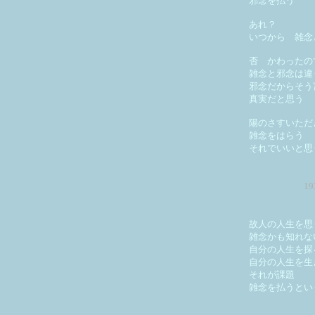
邪念を払う
あれ？
いつから 雑念
否 かわったの
雑念と邪念は違
邪念だからそう
真実だと思う
陽のさすいただ
雑念をはらう
それでいいと思
1
故人の人生を思
雑念かも知れな
自分の人生を探
自分の人生を生
それが課題
雑念を払うとい