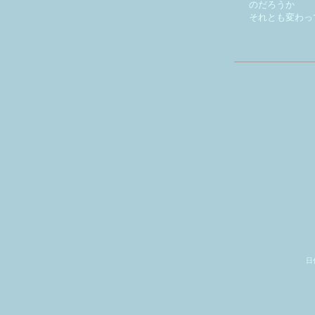
のだろうか
それとも変わっ
天
* * *
日付は通