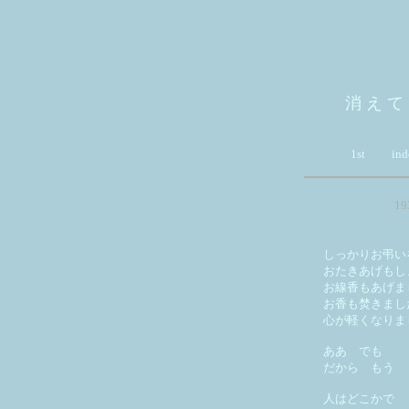
消 え て
1st
ind
1
しっかりお弔い
おたきあげもし
お線香もあげま
お香も焚きまし
心が軽くなりま
ああ でも
だから もう
人はどこかで