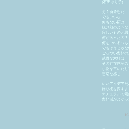
(石田ゆり子)
え？新発想だ
でもいいな
何もない額は
脱け殻のような
寂しいものと思
何があったの？
何をいれるつも
でもそうじゃな
ごっつい窓枠の
武骨な木枠は
その存在感その
小物を置いたり
窓辺な感じ
いいアイデアだ
飾り棚を探すよ
ナチュラルで素
窓枠感がよかっ
1