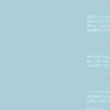
1
言葉をそぐのと
雑念のもとにな
要らないものは
身辺整理はそう
1
秘めた思いはあ
殺した思いはあ
それは君には伝
1
パララグビーの
有村架純さんの
(正確には覚え
好きだから