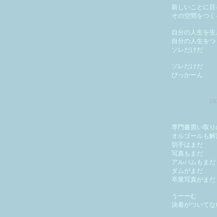
新しいことに目
その空間をつく
自分の人生を生
自分の人生をつ
ソレだけだ
ソレだけだ
ぴっかーん
1
専門書買い取り
オルゴールも解
切手はまだ
写真もまだ
アルバムもまだ
ダムがまだ
卒業写真がまだ
うーーむ
決着がついてな