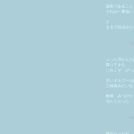
誠実であること
それが一番強い
と
まるで説法みた
1
ふっと浮かんだ
降りてきた
これこそ ぴっ
古いオルゴール
三味線みたいな
動画 みつけた
当たりだった
1
残念だったね