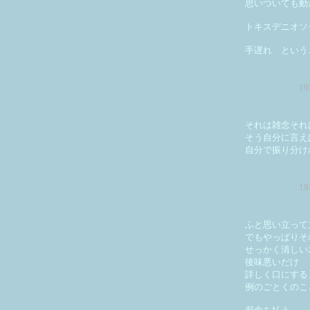
思いついても動
トキスデニオソ
手遅れ という
1
それは雑念それ
そう自分に言え
自分で振り分け
1
ふと思い立って
でもやっぱりそ
せっかく清しい
後味悪いだけ
詳しく口にする
例のごとくのこ