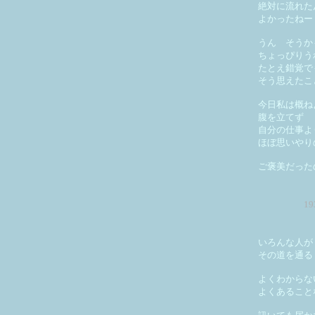
絶対に流れた
よかったねー
うん そうか
ちょっぴりう
たとえ錯覚で
そう思えたこ
今日私は概ね
腹を立てず
自分の仕事よ
ほぼ思いやり
ご褒美だった
1
いろんな人が
その道を通る
よくわからな
よくあること