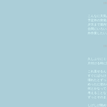
1
こんなに天気
予定外の突発
夕方まで屋内
合間にいろい
外作業したい
1
久しぶりにミ
片付ける時に
これ直せるん
すぐにばらけ
壊れたとずっ
めったに使わ
何とかなって
考えることな
ずっとそのま
しげしげ眺め