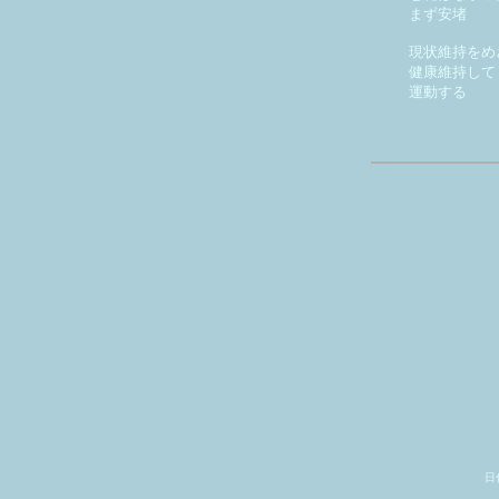
まず安堵
現状維持をめ
健康維持して
運動する
天
* * *
日付は通