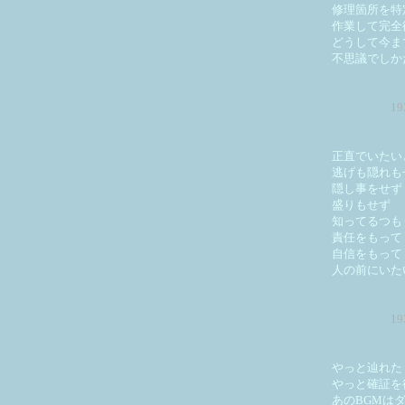
修理箇所を特
作業して完全
どうして今ま
不思議でしか
1
正直でいたい
逃げも隠れも
隠し事をせず
盛りもせず
知ってるつも
責任をもって
自信をもって
人の前にいた
1
やっと辿れた
やっと確証を
あのBGMは