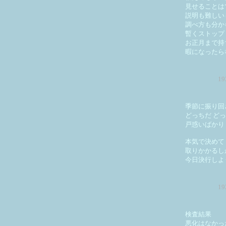
見せることは
説明も難しい
調べ方も分か
暫くストップ
お正月まで持
暇になったら
1
季節に振り回
どっちだ ど
戸惑いばかり
本気で決めて
取りかかるし
今日決行しよ
1
検査結果
悪化はなかっ