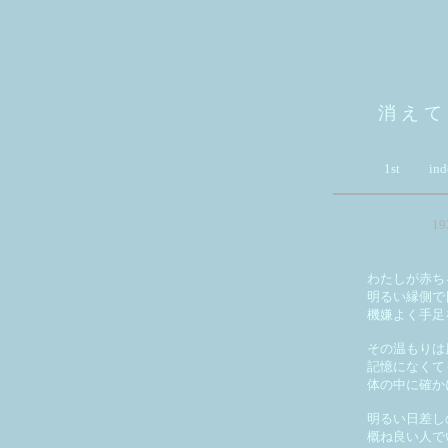
消 え て
1st
ind
1
わたしが赤ち
明るい縁側で
機嫌よく手足
その温もりは
記憶になくて
体の中に確か
明るい日差し
概ね良い人で