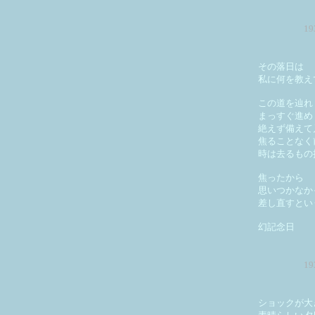
1
その落日は
私に何を教え
この道を辿れ
まっすぐ進め
絶えず備えて
焦ることなく
時は去るもの
焦ったから
思いつかなか
差し直すとい
幻記念日
1
ショックが大