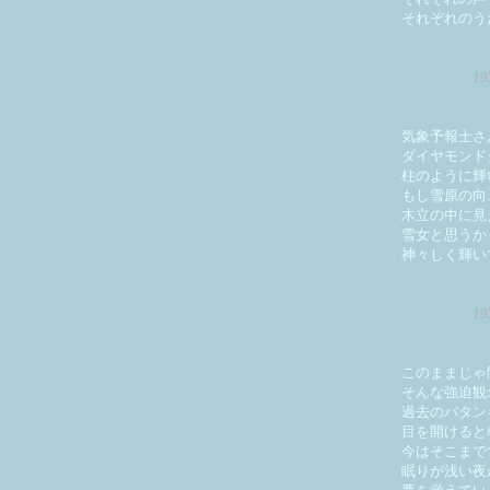
それぞれのう
1
気象予報士さ
ダイヤモンド
柱のように輝
もし雪原の向
木立の中に見
雪女と思うか
神々しく輝い
1
このままじゃ
そんな強迫観
過去のバタン
目を開けると
今はそこまで
眠りが浅い夜