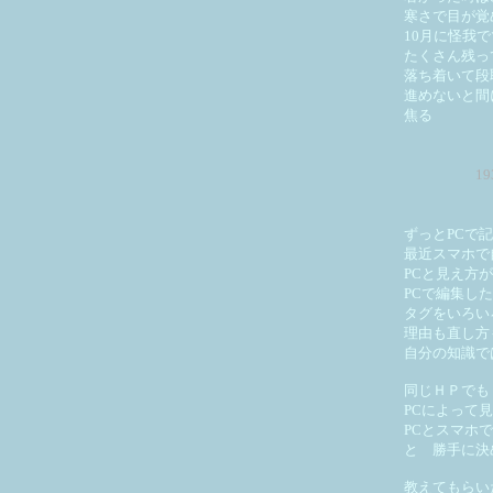
寒さで目が覚
10月に怪我
たくさん残っ
落ち着いて段
進めないと間
焦る
1
ずっとPCで
最近スマホで
PCと見え方
PCで編集し
タグをいろい
理由も直し方
自分の知識で
同じＨＰでも
PCによって
PCとスマホ
と 勝手に決
教えてもらい