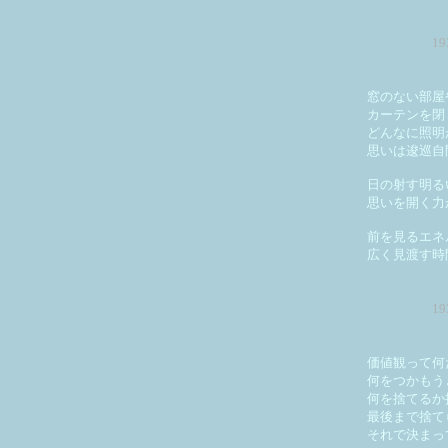
1
窓のない部屋
カーテンを閉
どんなに照明
思いは逡巡自
日の射す明る
思いを開く力
前を見るエネ
広く見渡す時
1
価値観って何
何をつかもう
何を捨てるか
最後まで捨て
それで決まっ