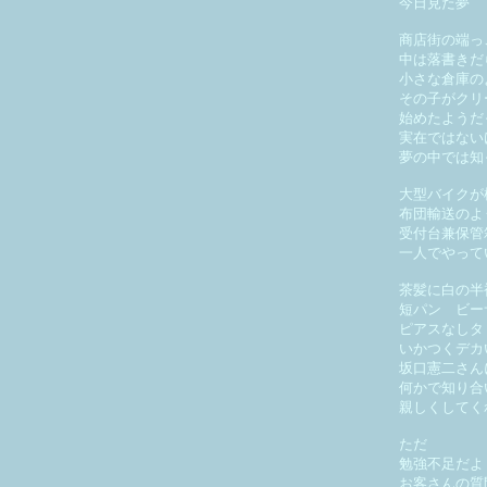
今日見た夢
商店街の端っ
中は落書きだ
小さな倉庫の
その子がクリ
始めたようだ
実在ではない
夢の中では知
大型バイクが
布団輸送のよ
受付台兼保管
一人でやって
茶髪に白の半
短パン ビー
ピアスなしタ
いかつくデカ
坂口憲二さん
何かで知り合
親しくしてく
ただ
勉強不足だよ
お客さんの質