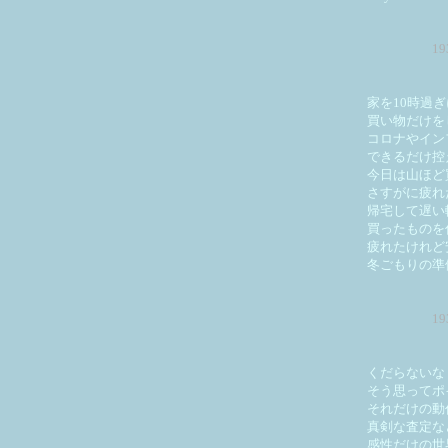
1
家を10時過
買い物だけを
コロナやイン
できるだけ控
今日は山ほど
さすがに疲れ
帰宅して遅い
買ったものを
疲れたけれど
冬ごもりの準
1
くだらないな
そう思ってポ
それだけの動
真剣な査定な
感性だけの世