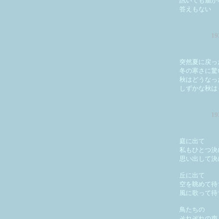
訊いても届か
答えもない
1
突然夏に戻っ
冬の寒さに驚
秋はどうなっ
しずかな秋は
1
庭に出て
私もひとつ決
思い出して決
丘に出て
空を眺めて待
風に歌って待
鳥たちの
それぞれの声