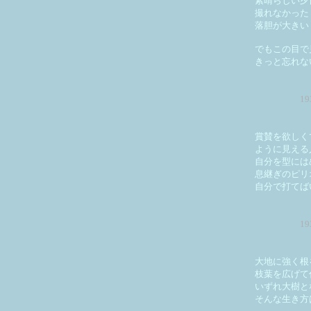
素晴らしい夕
撮れなかった
落胆が大きい
でもこの目で
きっと忘れな
1
賞賛を欲しく
ように見える
自分を型に
息継ぎのピリ
自分で打てば
1
大地に強く根
枝葉を広げて
いずれ大樹と
そんな生き方