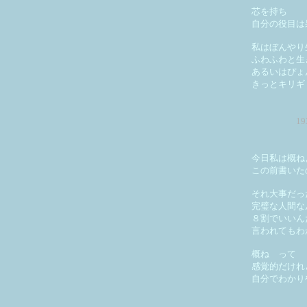
芯を持ち
自分の役目は
私はぼんやり
ふわふわと生
あるいはぴょ
きっとキリギ
1
今日私は概ね
この前書いた
それ大事だっ
完璧な人間な
８割でいいん
言われてもわ
概ね って
感覚的だけれ
自分でわかり