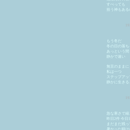
すべっても
拾う神もある
1
もう冬だ
冬の日の落ち
あっという間
静かで速い
無言のままに
私は一つ
ステップアッ
静かに生きる
1
急な寒さで縮
昨日2件 今日
まだまだ残っ
暑かった時は