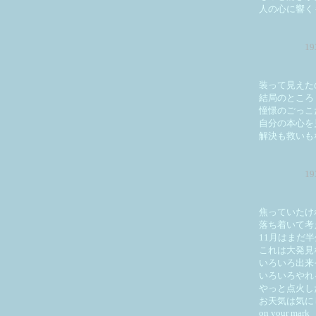
人の心に響く
1
装って見えた
結局のところ
憧憬のごっこ
自分の本心を
解決も救いも
1
焦っていたけ
落ち着いて考
11月はまだ
これは大発見
いろいろ出来
いろいろやれ
やっと点火し
お天気は気に
on your mark