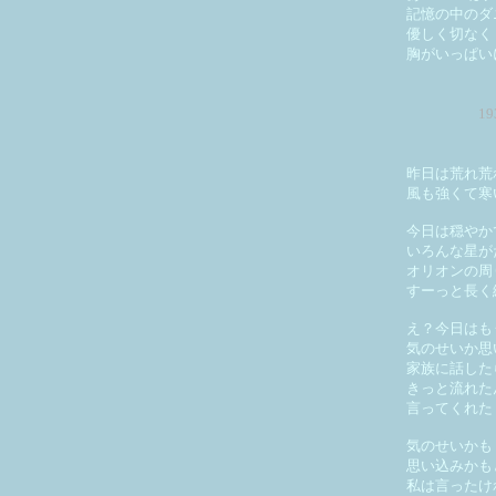
記憶の中のダ
優しく切なく
胸がいっぱい
1
昨日は荒れ荒
風も強くて寒
今日は穏やか
いろんな星が
オリオンの周
すーっと長く
え？今日はも
気のせいか思
家族に話した
きっと流れた
言ってくれた
気のせいかも
思い込みかも
私は言ったけ