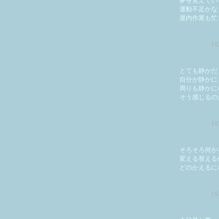
夢を覚えてい
運動不足かな
屋内作業も忙
1
とても静かだ
自分が静かに
周りも静かに
そう感じるの
1
そろそろ何か
変える替える
どのかえるに
1