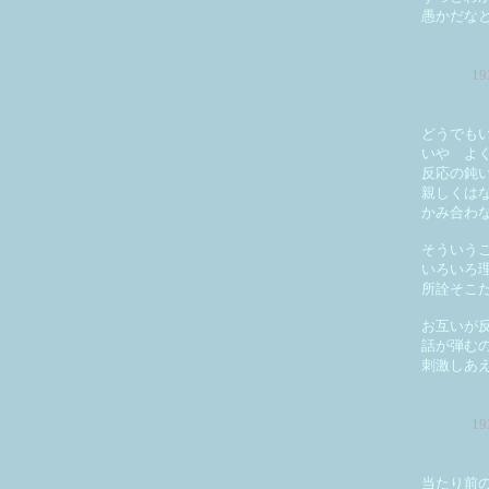
愚かだな
1
どうでも
いや よ
反応の鈍
親しくは
かみ合わ
そういう
いろいろ
所詮そこ
お互いが
話が弾む
刺激しあ
1
当たり前