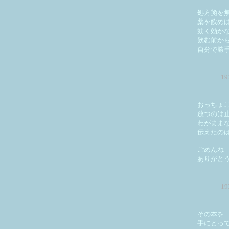
処方箋を
薬を飲め
効く効か
飲む前か
自分で勝
1
おっちょ
放つのは
わがまま
伝えたの
ごめんね
ありがと
1
その本を
手にとっ