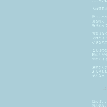
こころの
人は落胆
黙ってハ
肩を抱く
寄り添っ
言葉はな
それだけ
小さな気
ことばの
国のちが
伝わるは
落胆から
ふわりと
そんな本
1
読めばい
読む気な