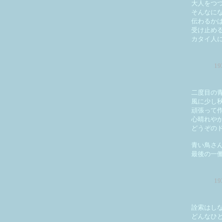
大人をつ
そんなに
伝わるか
受け止め
カタイ人
1
二度目の
風に少し
頑張って
心晴れや
どうぞの
青い鳥さ
最後の一
1
詮索はし
どんなひ