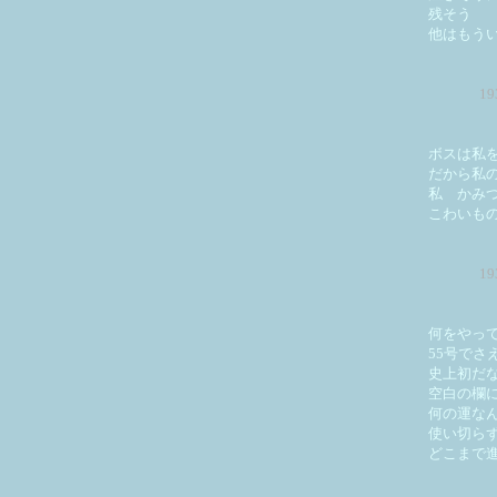
残そう
他はもう
1
ボスは私
だから私
私 かみ
こわいも
1
何をやっ
55号でさ
史上初だ
空白の欄
何の運な
使い切ら
どこまで