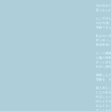
AIが自分
喜ぶなら
人に不評
AIが共感
理解でき
私はAIに
寄り添う
要望希望
だって機
心臓の鼓
きっと涙
自分に感
感動した
理解を 
個人的な
ただの自
作文した
詩だとす
みなさま
ずっとわ