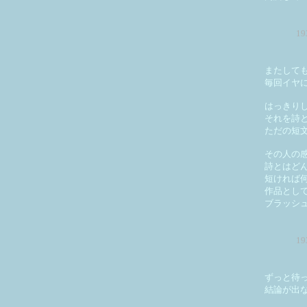
1
またして
毎回イヤ
はっきり
それを詩
ただの短
その人の
詩とはど
短ければ
作品とし
ブラッシ
1
ずっと待
結論が出