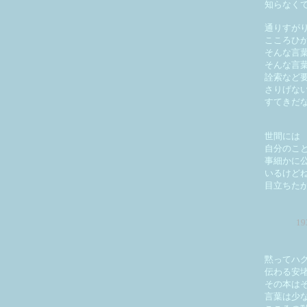
知らなく
通りすが
こころひ
そんな言
そんな言
詮索など
さりげな
すてきだ
世間には
自分のこ
事細かに
いるけど
目立ちた
1
黙ってハ
伝わる安
その本は
言葉は少