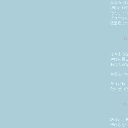
単なるぼ
理由がわ
そんなト
ビョーキ
後遺症で
1
はやま
やけを起
あわてる
自分との
そうだね
たいせつ
1
語りかけ
伝わらな