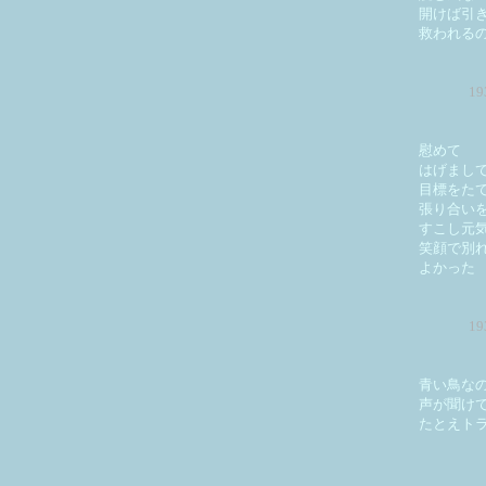
開けば引
救われる
1
慰めて
はげまし
目標をた
張り合い
すこし元
笑顔で別
よかった
1
青い鳥な
声が聞け
たとえト