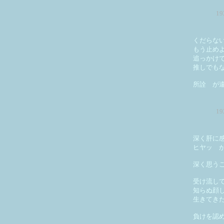
1
くだらな
もう止め
追っかけ
推しでも
所詮 が
1
深く肝に
ヒヤッ 
深く思う
受け流し
知らぬ顔
生きてき
負けを認