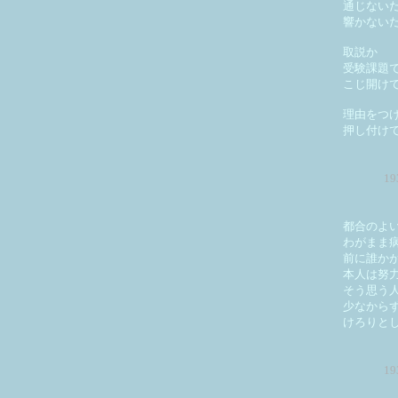
通じない
響かない
取説か
受験課題
こじ開け
理由をつ
押し付け
1
都合のよ
わがまま
前に誰か
本人は努
そう思う
少なから
けろりと
1