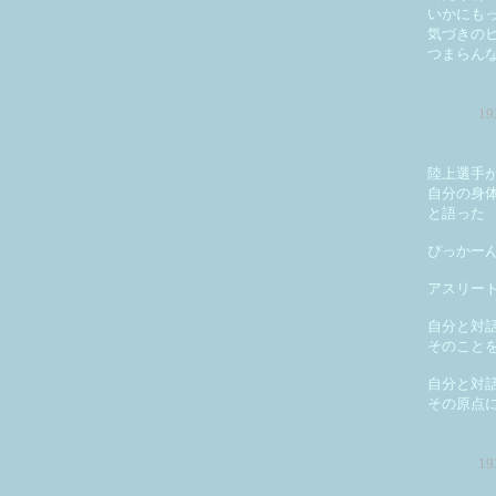
いかにも
気づきの
つまらん
1
陸上選手
自分の身
と語った
ぴっかー
アスリー
自分と対
そのこと
自分と対
その原点
1