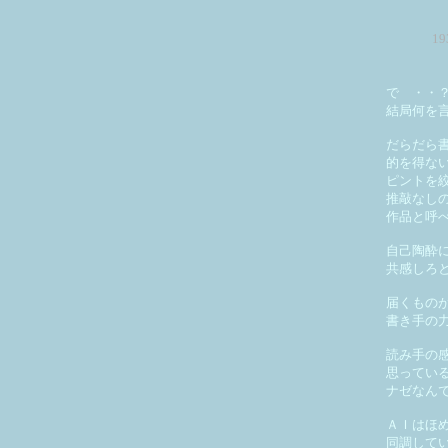
1
で ・・
結局何を
だらだら
的を得な
ピントを
推敲なし
作品と呼
自己陶酔
共感しろ
届くもの
書き手の
読み手の
思ってい
ナゼなん
ＡＩはほ
同調して