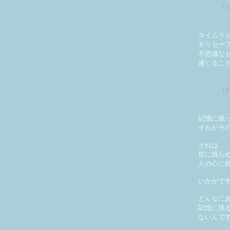
1
タイムリ
ギリセー
不思議な
通じるこ
1
記憶に残
それがそ
それは
世に残ら
人の心に
いかがで
どんなに
記憶に残
ないんで