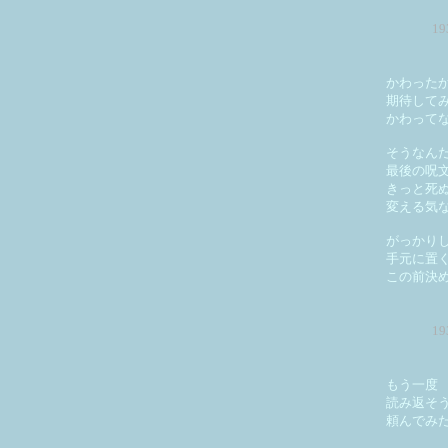
1
かわった
期待して
かわって
そうなん
最後の呪
きっと死
変える気
がっかり
手元に置
この前決
1
もう一度
読み返そ
頼んでみ