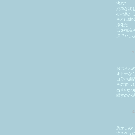
決めた
純粋な涙
心の奥か
それは純
浄化だ
己を枯渇
涙でやし
1
おじさん
オトナな
自分の感
そのすべ
出すのか
隠すのか
1
胸がしめ
泣きそう