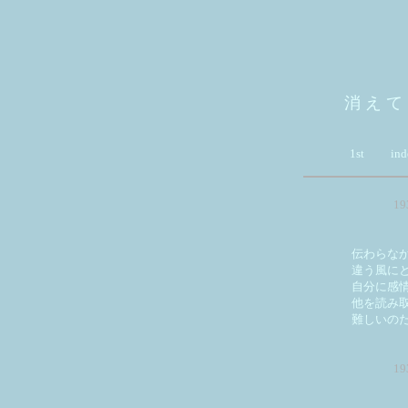
消 え て
1st
ind
1
伝わらな
違う風に
自分に感
他を読み
難しいの
1