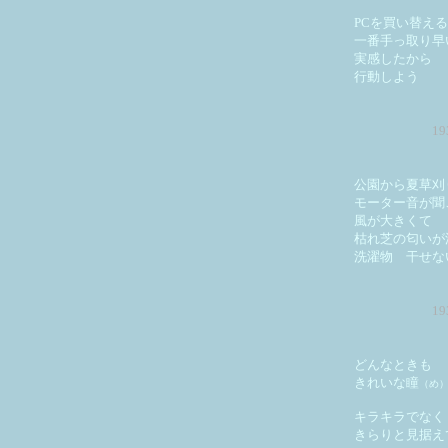
PCを買い替え
一番手っ取り早
実感したから
行動しよう
1
公園から夏草刈
モーター音が聞
風が大きくて
枯れ芝の匂いが
洗濯物 干せな
1
どんなときも
きれいな瞳
（め
キラキラでなく
きらりと見据え