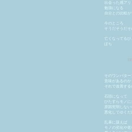
出会った感アリ
勉強になる
自分との比較が
今のところ
そうだそうだそ
亡くなってるひ
ぽち
1
そのワンパター
意味があるのか
それで改善する
石頭になって
ひたすらモノに
原因究明しない
悪化してゆくだ
乱暴に扱えば
モノの劣化や老