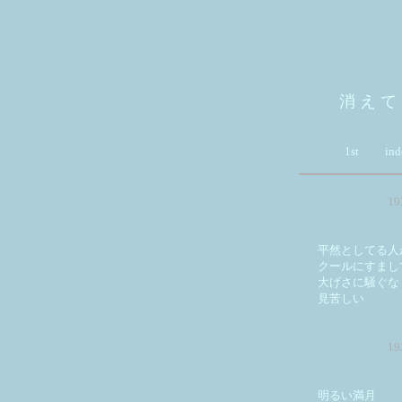
消 え て
1st
ind
1
平然としてる人
クールにすまし
大げさに騒ぐな
見苦しい
1
明るい満月