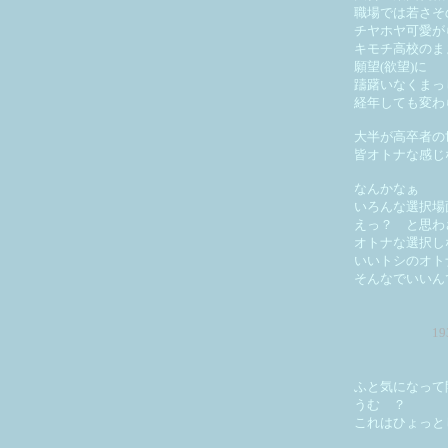
職場では若さそ
チヤホヤ可愛が
キモチ高校のま
願望(欲望)に
躊躇いなくまっ
経年しても変わ
大半が高卒者の
皆オトナな感じ
なんかなぁ
いろんな選択場
えっ？ と思わ
オトナな選択し
いいトシのオト
そんなでいいん
1
ふと気になって
うむ ？
これはひょっと