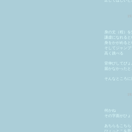
正してほしいと
1
身の丈（程）を
謙虚になれると
身をかがめると
そしてジャンプ
高く跳べる
背伸びしてぴょ
届かなかったと
そんなところに
1
何かね
その字面がひょ
あちらもこちら
ひょっとこを思