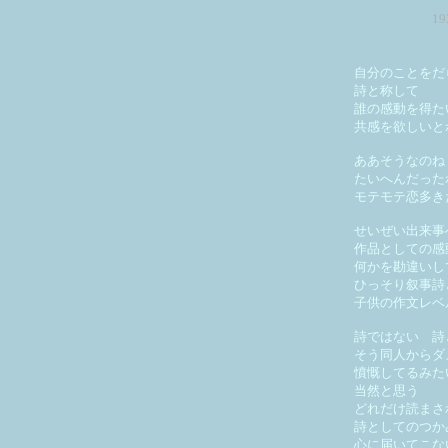
1
自分のことをだ
詩と称して
誰の感動を得た
共感を欲しいと
ああそうなのね
たいへんだった
モテモテ恋多き
せいぜい出来事
作品としての感
何かを勘違いし
ひっそり叙事詩
子供の作文レベ
詩ではない 詩
そう同人からダ
憤慨してるみた
当然と思う
どれだけ読まさ
詩としてのつか
心に届いてこな