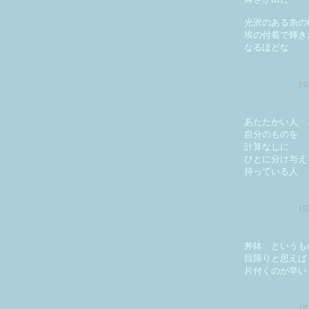
光沢のある糸の
埃の付着で輝き
なるほどな
1
あたたかい人 
自分のものを
計算なしに
ひとに分け与え
持っている人
1
丼鉢 というも
目障りと思えば
片付くのが早い
1