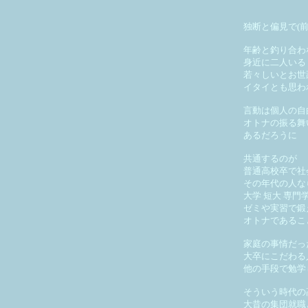
独断と偏見で(
年齢と釣り合わ
身近に二人いる
若々しいとお世
イタイとも思わ
言動は個人の自
オトナの振る舞
あるだろうに
共通するのが
普通高校卒で社
その年代の人な
大学 短大 専門
ゼミや実習で鍛
オトナであるこ
家庭の事情だっ
大卒にこだわる
他の手段で勉学
そういう時代の
大昔の集団就職