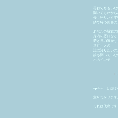
尋ねてももいな
聞いてもわから
長々語りだす年
隣で待つ田舎の
あなたの親族の
身内の悪口など
若き日の遍歴な
道行く人の
誰に誇りたいの
誰も聞いていな
木のベンチ
1
update し続
意味わかります
それは使命です