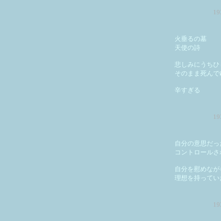
1
火垂るの墓
天使の詩
悲しみにうちひ
そのまま死んで
辛すぎる
1
自分の意思だっ
コントロールさ
自分を慰めなが
理想を持ってい
1