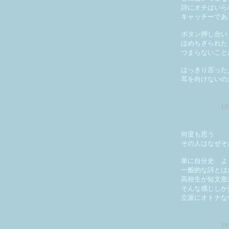
詩にオチはいら
キャッチーであ
ボタン押し合い
ほめちぎられた
つまらないこと
はっきり言った
耳を向けないの
1
何度も思う
その人はなぜそ
単に自分史 よ
一般的な詩とは
高校生が短文形
そんな感じしか
立派にオトナな
1