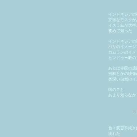
インドネシアの
立派なモスクが
イスラムが大半
初めて知った
インドネシアの
バリのイメージ
ガムランのイメ
ヒンドゥー教の
あとは寺院の遺
密林とかの映像
奥深い自然のイ
国のこと
あまり知らなか
1
色々変更手続き
疲れた