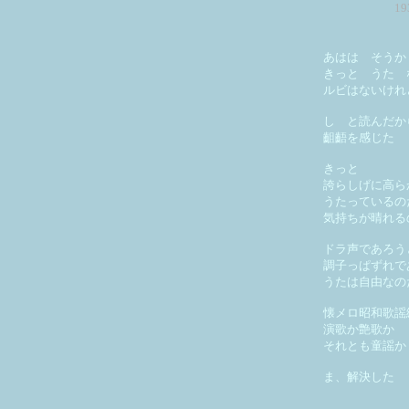
1
あはは そう
きっと うた 
ルビはないけれ
し と読んだか
齟齬を感じた
きっと
誇らしげに高ら
うたっているの
気持ちが晴れる
ドラ声であろう
調子っぱずれで
うたは自由なの
懐メロ昭和歌謡
演歌か艶歌か
それとも童謡か
ま、解決した