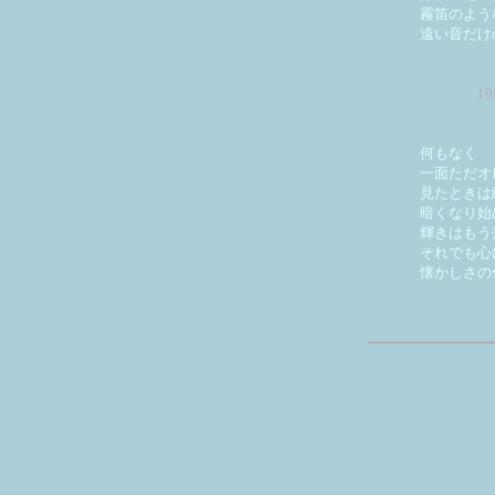
霧笛のよう
遠い音だけ
1
何もなく
一面ただオ
見たときは
暗くなり始
輝きはもう
それでも心
懐かしさの
天