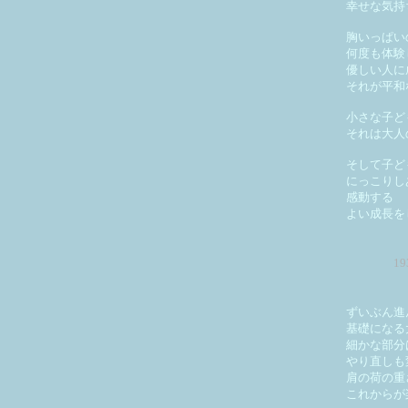
幸せな気持
胸いっぱい
何度も体験
優しい人に
それが平和
小さな子ど
それは大人
そして子ど
にっこりし
感動する
よい成長を
1
ずいぶん進
基礎になる
細かな部分
やり直しも
肩の荷の重
これからが