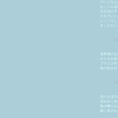
だいじなん
おこりんぼ
泣き虫の子
それでいい
にっこりし
きっとだい
1
違和感のな
かたちが落
プラス２件
秋の佳き日
1
滝のそばの
流れゆく水
鳥の囀りの
瞬く星のや