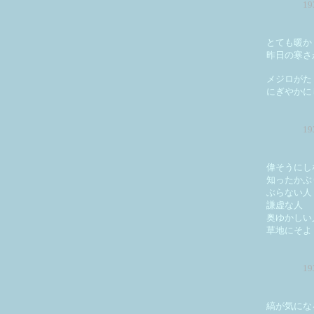
1
とても暖か
昨日の寒さ
メジロがた
にぎやかに
1
偉そうにし
知ったかぶ
ぶらない人
謙虚な人
奥ゆかしい
草地にそよ
1
縞が気にな