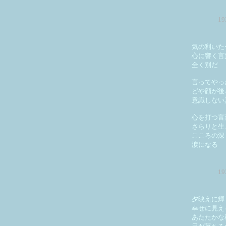
1
気の利いた
心に響く言
全く別だ
言ってやっ
どや顔が後
意識しない
心を打つ言
さらりと生
こころの深
涙になる
1
夕映えに輝
幸せに見え
あたたかな