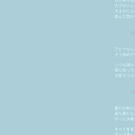
日が落ちる
大プロジェ
大まかに１
進んだ気が
1
アピールし
そう決めて
いつも誰か
張り合って
大変そうだ
1
夏だか秋だ
落ち着かな
やっと決着
すべて冬支
あとは暑く