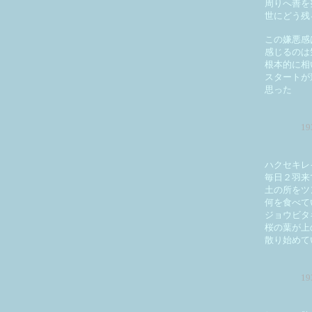
周りへ善を
世にどう残
この嫌悪感
感じるのは
根本的に相
スタートが
思った
1
ハクセキレ
毎日２羽来
土の所をツ
何を食べて
ジョウビタ
桜の葉が上
散り始めて
1