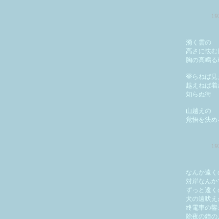
1
湧く雲の
高さに怯む
胸の高鳴る
登らねば見
越えねば着
知らぬ街
山越えの
覚悟を決め
1
なんか遠く
対岸なんか
ずっと遠く
犬の遠吠え
終電車の響
除夜の鐘の