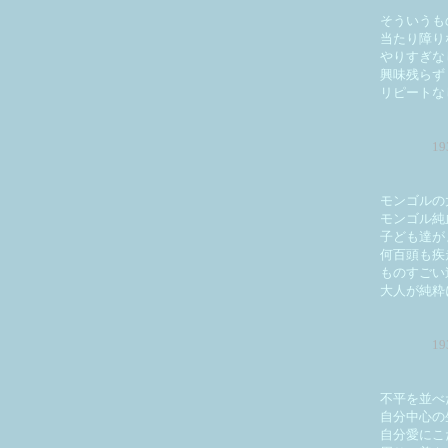
そういうも
当たり障り
やりすぎな
興味残らず
リピートな
1
モンゴルの
モンゴル純
子ども達が
何百頭も疾
ものすごい
大人が純粋
1
不平を並べ
自分中心の
自分愛にこ