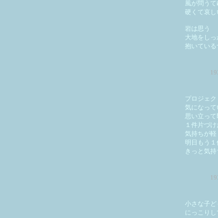
風が問うて
硬くて哀し
岩は思う
大地をしっ
抱いている
1
プロジェク
気になって
思い立って
１件片づけ
気持ちが軽
明日もう１
きっと気持
1
小さな子ど
にっこりし