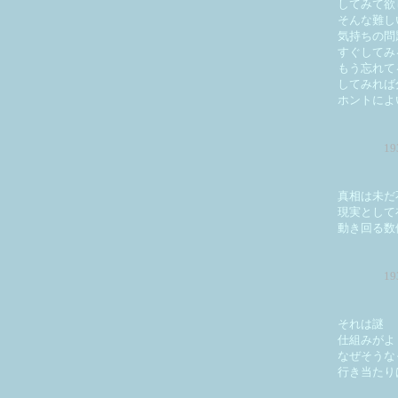
してみて欲
そんな難し
気持ちの問
すぐしてみ
もう忘れて
してみれば
ホントによ
1
真相は未だ
現実として
動き回る数
1
それは謎
仕組みがよ
なぜそうな
行き当たり