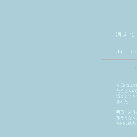
消 え て
1st
ind
1
今日は出か
たくさんの
済ませてき
疲れた
明日 外作
寒そうなん
年内に終わ