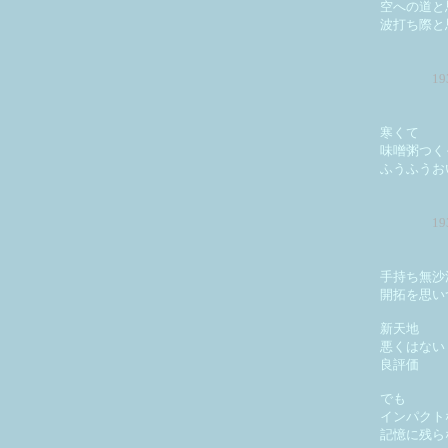
空への道と
波打ち際と
1
寒くて
味噌粥つく
ふうふうお
1
手持ち無沙
開拓を思い
新天地
悪くはない
良評価
でも
インパクト
記憶に残ら