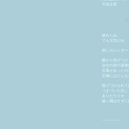
天候次第
1
疲れたね
でも元気だね
前にカレンダー
敵から投げつけ
自分の砦の基礎
言葉があったの
正確にはどんな
投げつけられて
つまづいた石こ
ありだろうか
蹴っ飛ばさずに
～～～～～