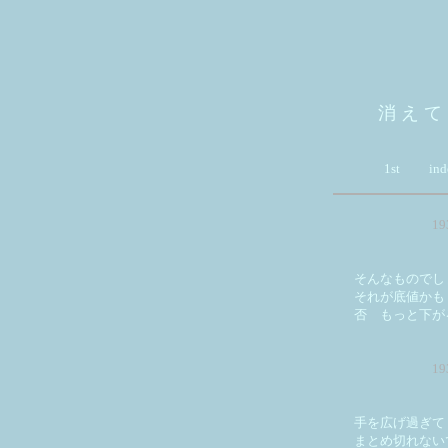
消 え て
1st
ind
1
そんなものでし
それが底値かも
否 もっと下が
1
手を広げ過ぎて
まとめ切れない