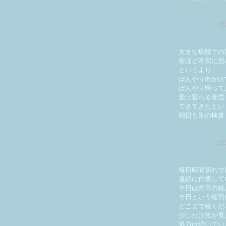
1
大きな病院での
前ほど不安に思
というより
ぼんやり出かけ
ぼんやり帰って
受け容れる覚悟
できてきたとい
明日も別の検査
1
毎日時間切れ寸
連続に作業して
今日は昨日の続
今日という曜日
どこまで続くだ
少しだけ先が見
気力は続いてい