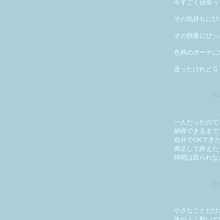
今すごく頑張っ
その気持ちにぴ
その熱量にぴっ
色柄のポーチに
迷ったけれどＧ
1
一人だったので
納得できるまで
自分でOKでき
満足して終えた
時間は取られな
1
小さなことだけ
体がよく動いて