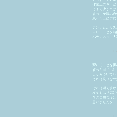
作業上のキーだ
うまく決まれば
すべてが噛み合
思う以上に進む
テンポとかリズ
スピードとか範
バランスって大
1
変わることを拒
ずっと同じ形に
しがみついてい
それは拘りなの
それは楽ですか
枝葉をはり広げ
その自由な形は
思いませんか
1