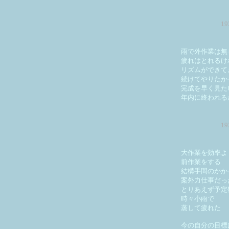
1
雨で外作業は無
疲れはとれるけ
リズムができて
続けてやりたか
完成を早く見た
年内に終われる
1
大作業を効率よ
前作業をする
結構手間のかか
案外力仕事だっ
とりあえず予定
時々小雨で
蒸して疲れた
今の自分の目標