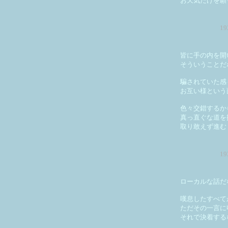
お天気だけを願
1
皆に手の内を開
そういうことだ
騙されていた感
お互い様という
色々交錯するか
真っ直ぐな道を
取り敢えず進む
1
ローカルな話だ
嘆息したすべて
ただその一言に
それで決着する