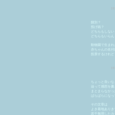
1
餞別？
投げ銭？
どちらもしない
どちらもいらん
動物園で生まれ
赤ちゃんの名付
投票するけれど
1
ちょっと良いな
辿って感想を書
まとまらなかっ
ばらばらになっ
その文章は
よき着地ありき
若干無理したカ