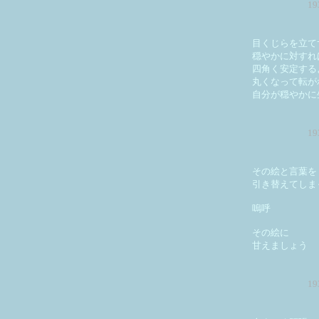
1
目くじらを立て
穏やかに対すれ
四角く安定する
丸くなって転が
自分が穏やかに
1
その絵と言葉を
引き替えてしま
嗚呼
その絵に
甘えましょう
1