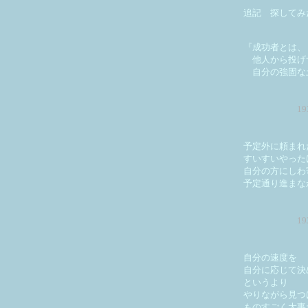
追記 探してみ
『成功者とは、
他人から投げ
自分の強固な
1
予定外に頼まれ
すいすいやった
自分の方にしわ
予定通り進まな
1
自分の速度を
自分に応じて
というより
やりながら見つ
ものすごく大事