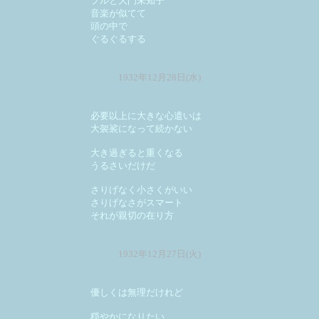
プルと大門未知子
音楽が似てて
頭の中で
ぐるぐるする
1932年12月28日(水)
必要以上に大きな心遣いは
大袈裟になって続かない
大き過ぎると重くなる
うるさいだけだ
さりげなく小さくがいい
さりげなさがスマート
それが親切の在り方
1932年12月27日(火)
優しくは無理だけれど
穏やかになりたい