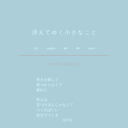
消 え て ゆ く 小 さ な こ と
1st
index
≪
≫
new
1932年12月31日(土)
答えを探して
見つからなくて
疲れた
答えは
見つけるんじゃなくて
つくればいい
自分でつくる
Q.E.D.