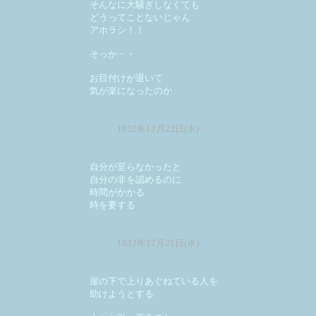
そんなに大騒ぎしなくても
どうってことないじゃん
アホラシ！！
そっか・・
お目付けが退いて
気が楽になったのか
1932年12月22日(木)
自分が至らなかったと
自分の非を認めるのに
時間がかかる
時を要する
1932年12月21日(水)
崖の下で上りあぐねている人を
助けようとする