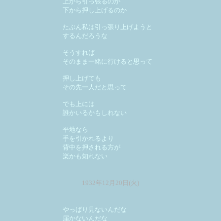
上から引っ張るのか
下から押し上げるのか
たぶん私は引っ張り上げようと
するんだろうな
そうすれば
そのまま一緒に行けると思って
押し上げても
その先一人だと思って
でも上には
誰かいるかもしれない
平地なら
手を引かれるより
背中を押される方が
楽かも知れない
1932年12月20日(火)
やっぱり見ないんだな
届かないんだな