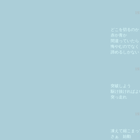
1
どこを切るのか
赤か青か
間違っていたら
悔やむのでなく
諦めるしかない
1
突破しよう
駆け抜ければよ
突っ走れ
1
凍えて縮こまっ
さぁ 始動