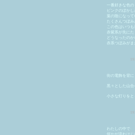
一番好きな色の
ピンクのぼかし
葉の陰になって
たくさんつぼみ
この色はいつも
赤紫系が先にた
どうなったのか
赤系つぼみがま
1
街の電飾を背に
黒々とした山合
小さな灯りをと
1
わたしの中で
何かが流れはじ