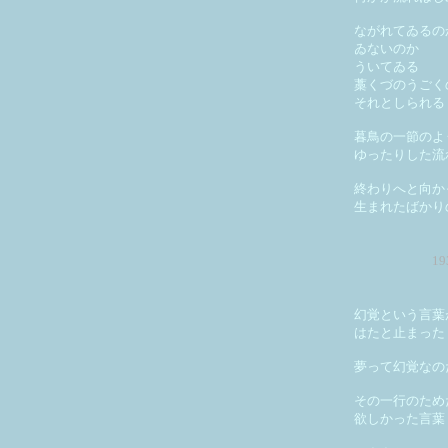
ながれてゐるの
ゐないのか
ういてゐる
藁くづのうごく
それとしられる
暮鳥の一節のよ
ゆったりした流
終わりへと向か
生まれたばかり
1
幻覚という言葉
はたと止まった
夢って幻覚なの
その一行のため
欲しかった言葉