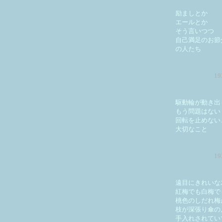
励ましとか
エールとか
そう言いつつ
自己満足のお節
の人たち
1
駆動輪が動き出
もう問題はない
回転を止めない
大切なこと
1
遠目にきれいな
紅梅でも白梅で
桃色のしだれ梅
枝が深張り傘の
手入れされてい