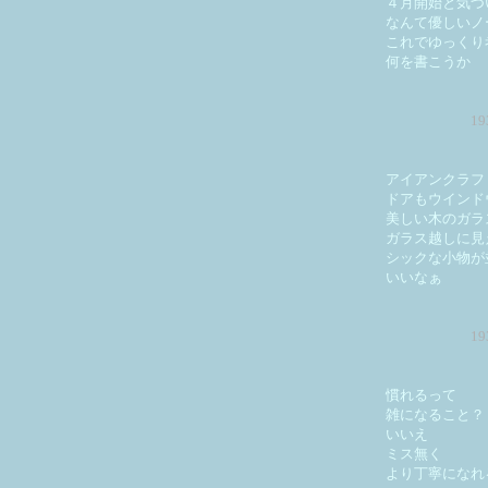
４月開始と気づ
なんて優しいノ
これでゆっくり
何を書こうか
1
アイアンクラフ
ドアもウインド
美しい木のガラ
ガラス越しに見
シックな小物が
いいなぁ
1
慣れるって
雑になること？
いいえ
ミス無く
より丁寧になれ