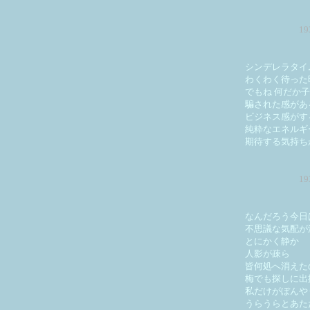
1
シンデレラタイ
わくわく待った
でもね 何だか
騙された感があ
ビジネス感がす
純粋なエネルギ
期待する気持ち
1
なんだろう今日
不思議な気配が
とにかく静か
人影が疎ら
皆何処へ消えた
梅でも探しに出
私だけがぼんや
うらうらとあた