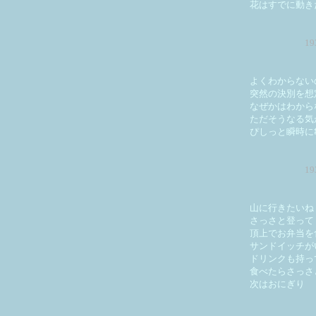
花はすでに動き
1
よくわからない
突然の決別を想
なぜかはわから
ただそうなる気
ぴしっと瞬時に
1
山に行きたいね
さっさと登って
頂上でお弁当を
サンドイッチが
ドリンクも持っ
食べたらさっさ
次はおにぎり