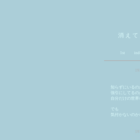
消 え て
1st
ind
1
知らずにいるの
強引にしてるの
自分だけの世界
でも
気付かないのか
1