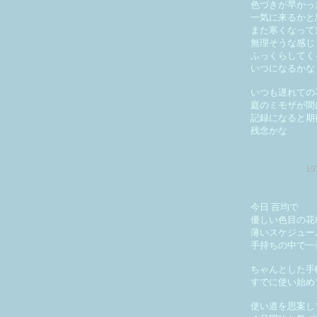
色づきが早かっ
一気に来るかと
また寒くなって
無理そうな感じ
ふっくらしてく
いつになるかな
いつも遅れての
庭のミモザが間
記録になると期
残念かな
1
今日 百均で
優しい色目の花
薄いスケジュー
手持ちの中で一
ちゃんとした手
すでに使い始め
使い道を思案し