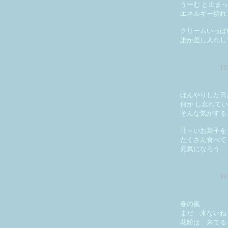
うーむ と止ま
エネルギー切れ
クリームいっぱ
誰か差し入れし
1
ぼんやりした日
何か し忘れて
そんな気がする
甘～いお菓子を
たくさん食べて
元気になろう
1
春の嵐
まだ 来ないね
花粉は 来てる