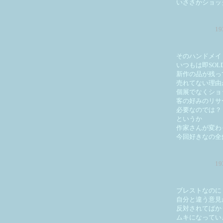
いささかショッ
1
そのハンドメイ
いつもは即SOLD
新作の品が残っ
売れてない理由
個展でなくショ
客の好みのリサ
必要なのでは？
というか
作家さんが変わ
今回好きなの全
1
ブレストなのに
自分と違う意見
反対されてばか
ムキになってい