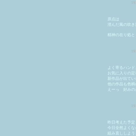
1
原点は
澄んだ風の吹き
精神の在り処と
1
よく寄るハンド
お気に入りの定
新作品が出てい
他の作品も色柄
えーっ 好みの
1
昨日考えた予定
今日全然よくな
組み直ししよう