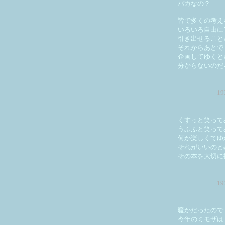
バカなの？
皆で多くの考え
いろいろ自由に
引き出せること
それからあとで
企画してゆくと
分からないのだ
1
くすっと笑って
うふふと笑って
何か楽しくてゆ
それがいいのと
その本を大切に
1
暖かだったので
今年のミモザは