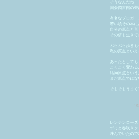
そうなんだね
国会図書館の登
有名なブロガー
若い頃その本に
自分の原点と言
その倍も生きて
ぶらぶら歩きも
私の原点といえ
あったとしても
ころころ変わる
結局原点という
まだ原点ではな
そもそもうまく
1
レンテンローズ
ずっと春咲きク
呼んでいたので