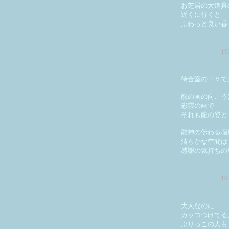
お芝居の大道具
近くに行くと
ふわっと良い香
1
待合室のＴＶで
龍の画の向こう
彩雲の画で
それも龍の姿と
龍神の伝わる場
清らかな空間は
感謝の気持ちの
1
大人なのに
カッコつけてる
ぶりっこの人も