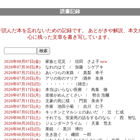
読書記録
が読んだ本を忘れないための記録です。 あとがきや解説、本文
心に残った文章を書き写しています。
2026年08月07日(金)
家族と厄災 / 信田 さよ子
new
2026年07月30日(木)
なれのはて / 加藤 シゲアキ
2026年07月25日(土)
あいつらの末路 / 真梨 幸子
2026年07月20日(月)
アリの街のマリア /酒井 友身
2026年07月19日(日)
・・・・・・・（雑念）
2026年07月17日(金)
本当はいらない医療 / 鳥集 徹
2026年07月13日(月)
老後がめんどくさい / 勢古 浩爾
2026年07月11日(土)
文豪の死に様 / 門賀 美央子
2026年07月07日(火)
作家 池田小菊 / 吉川 仁子
2026年07月02日(木)
キッチンとマルシェのあいだ / 辻 仁成
2026年06月27日(土)
それでも、安楽死の話をするのなら / 西 智弘
2026年06月20日(土)
ジェンダークライム / 天童 荒太
2026年06月14日(日)
果鋭 / 黒川 博行
2026年06月09日(火)
生き急ぐ / 磯部 一郎