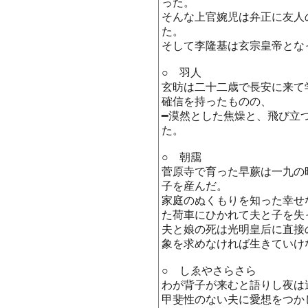
った。
そんな上官婉児は弁正に友人
た。
そして李隆基は玄宗皇帝とな
○ 羽人
玄昉は二十二歳で長安に来て
確信を持ったものの、
━漠然とした焦燥と、飛び立
た。
○ 朝靄
菅原寺で育った早蕨は一九の
子を産んだ。
家庭のぬくもりを知った幸せ
た荷車にひかれて夫と子を失
夫と娘の死は光明皇后に直接
象を求めなければ生きていけ
○ しゑやさらさら
わが背子が来むと語りし夜は
甲斐性のない夫に愛想をつか