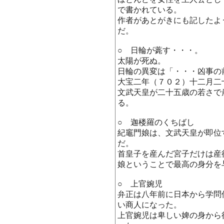
で書かれている。
作者があとがきにも記したよ
だ。
○ 日輪が薧す・・・。
太陽が死ぬ。
日輪の異変は「・・・凶事の
大宝二年（７０２）十二月二
文武天皇が二十五歳の若さで
る。
○ 迦楼羅のくちばし
紀竈門娘は、文武天皇が即位
だ。
首皇子を産んだ宮子だけは産
娘ということで最高の身分を
○ 上官婉児
弁正は八年前に日本から学問
い商人になった。
上官婉児は卑しい婢の身から