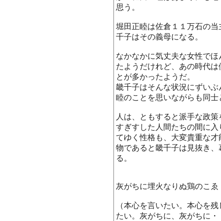
思う。
堀田正睦は佐倉１１万石の当
千子はその義母になる。
なかなかに気丈夫な女性でほ
たようだけれど、あの時代は
とが多かったようだ。
畿千子はそんな状況にずいぶ
睦のことを思いながらも同士
人は、ともすると派手な政策
すぎすした人間たちの間に入
てゆく性格も、大変貴重な才
物であると畿千子は見抜き、
る。
灰がちに埋火なりぬ鶏のこゑ
（本心を言いたい。本心を残
たい。灰がちに、灰がちに・