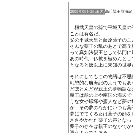
2009年09月29日(火)
高丘親
桓武天皇の孫で平城天皇の
ことは有名だ。
父の平城天皇と藤原薬子のこ
そんな薬子の乱のあとで高丘
って真如法親王として仏門に
あの時代 仏教を極めんとし
となると唐以上に未知の世界
それにしてもこの物語は不思
幻想的な航海記のようでもあ
どほとんどが親王の夢物語な
親王は船の上や南国の海辺で
うな女や蟻塚や蜜人など夢の
が その夢のなかにいつも薬
夢にでてくる女は薬子の顔を
ささやかれた薬子の声となっ
薬子の存在は親王のなかでか
添うようでもある。