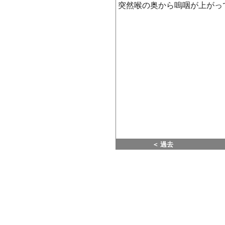
突然喉の奥から嗚咽が上がっ
＜ 過去