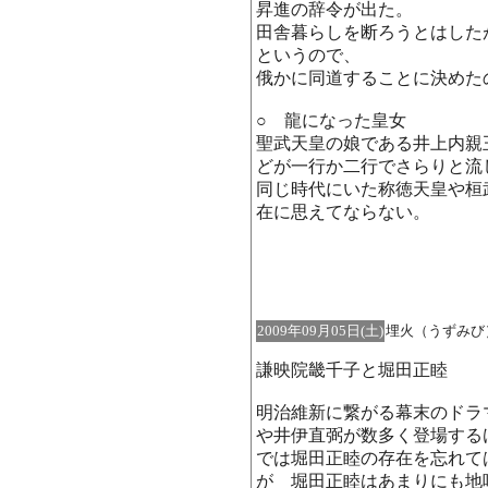
昇進の辞令が出た。
田舎暮らしを断ろうとはした
というので、
俄かに同道することに決めた
○ 龍になった皇女
聖武天皇の娘である井上内親
どが一行か二行でさらりと流
同じ時代にいた称徳天皇や桓
在に思えてならない。
2009年09月05日(土)
埋火（う
謙映院畿千子と堀田正睦
明治維新に繋がる幕末のドラ
や井伊直弼が数多く登場する
では堀田正睦の存在を忘れて
が 堀田正睦はあまりにも地