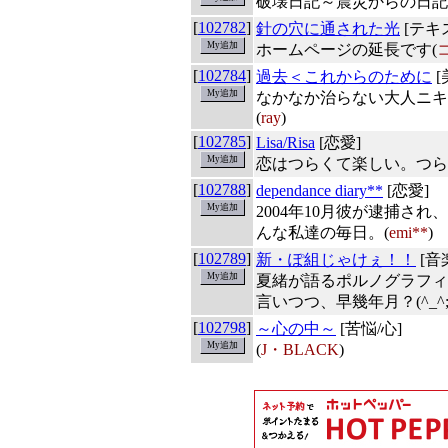
破壊日記～震災からの日記
[
102782
]
針の穴に通された光
[テキ
ホームページの延長です(
[
102784
]
過去＜これからのために
[
なかなか治らない大人ニキ
(
ray
)
[
102785
]
Lisa/Risa
[恋愛]
恋はつらくて楽しい。つら
[
102788
]
dependance diary**
[恋愛]
2004年10月彼が逮捕され
んな私達の毎日。(
emi**
)
[
102789
]
新・ぽ組じゃけぇ！！
[音
夏緒が語るポルノグラフィ
言いつつ、早幾年月？(^_^;)
[
102798
]
～心の中～
[苦悩/心]
(
J・BLACK
)