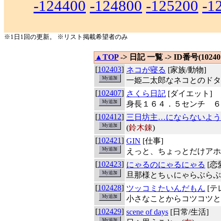
-124400
-124800
-125200
-1
※1日1回の更新。 ※リスト掲載希望者のみ
▲TOP
-> 日記 一覧 -> ID番号(102401
[
102403
]
ネコが寝る
[家族/動物]
一姫二太郎なネコとのドタ
[
102407
]
さくら日記
[ダイエット]
身長１６４．５センチ ６
[
102412
]
三日坊主…にならないよう
(
鈴木錬
)
[
102421
]
GIN
[仕事]
えっと、ちょっとだけアホ
[
102423
]
にゃるのにゃるにゃる
[恋
旦那様とちぃにゃらぶらぶです
[
102428
]
ツッコミたいんだもん
[テ
小さなことからコツコツと
[
102429
]
scene of days
[日常/生活]