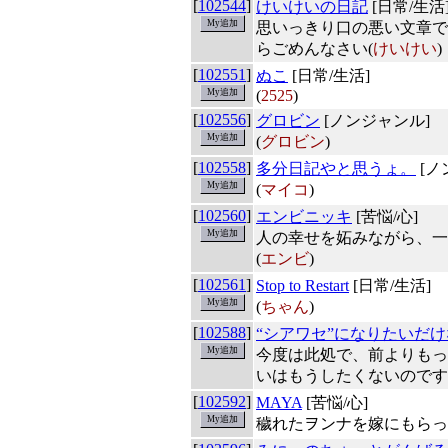
[
102544
]
けいけいの日記
[日常/生活
思いっきり口の悪い文章で
らごめんなさい(
けいけい
)
[
102551
]
ぬこ
[日常/生活]
(
2525
)
[
102556
]
グロビン
[ノンジャンル]
(
グロビン
)
[
102558
]
多分日記やと思うょ。
[ノ
(
マイコ
)
[
102560
]
エンビニッキ
[苦悩/心]
人の幸せを妬みながら、一
(
エンビ
)
[
102561
]
Stop to Restart
[日常/生活]
(
ちゃん
)
[
102588
]
“シアワセ”になりたいだ
今度は此処で、前よりもっ
いはもうしたくないのです
[
102592
]
MAYA
[苦悩/心]
穢れたヲンナを嫁にもらっ