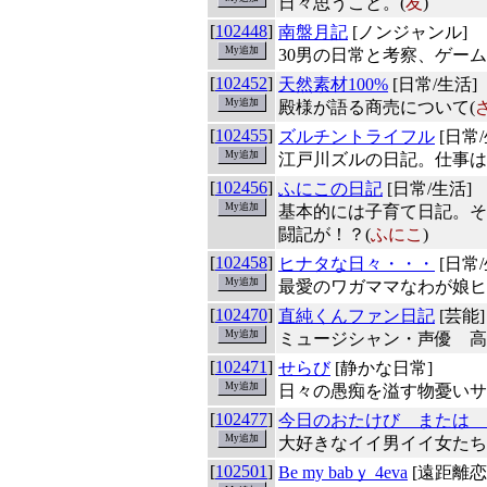
日々思うこと。(
友
)
[
102448
]
南盤月記
[ノンジャンル]
30男の日常と考察、ゲー
[
102452
]
天然素材100%
[日常/生活]
殿様が語る商売について(
[
102455
]
ズルチントライフル
[日常/
江戸川ズルの日記。仕事は
[
102456
]
ふにこの日記
[日常/生活]
基本的には子育て日記。そ
闘記が！？(
ふにこ
)
[
102458
]
ヒナタな日々・・・
[日常/
最愛のワガママなわが娘ヒ
[
102470
]
直純くんファン日記
[芸能]
ミュージシャン・声優 高
[
102471
]
せらび
[静かな日常]
日々の愚痴を溢す物憂いサ
[
102477
]
今日のおたけび または 
大好きなイイ男イイ女たち
[
102501
]
Be my babｙ 4eva
[遠距離恋