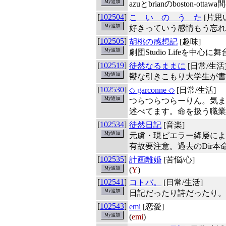
azuとbrianのboston-ot
[
102504
]
こ い の う た
[片思
好きっていう感情もう忘れ
[
102505
]
胡桃の感想記
[趣味]
劇団Studio Lifeを中
[
102519
]
徒然なるままに
[日常/生活
鬱な引きこもり大学生が書
[
102530
]
◇ garconne ◇
[日常/生活]
つらつらつらーりん。気ま
述べてます。命を扱う職業
[
102534
]
徒然日記
[音楽]
元虜・現ピエラー絳屡による
有故要注意。過去のDir本
[
102535
]
計画離婚
[苦悩/心]
(
Y
)
[
102541
]
コトバ。
[日常/生活]
日記だったり詩だったり。
[
102543
]
emi
[恋愛]
(
emi
)