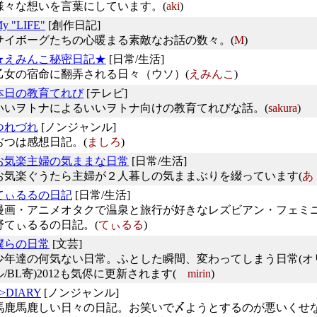
様々な想いを言葉にしています。(
aki
)
y "LIFE"
[創作日記]
サイボーグたちの心暖まる素敵なお話の数々。(
M
)
★えみんこ秘密日記★
[日常/生活]
乙女の宿命に翻弄される日々（ウソ）(
えみんこ
)
本日の教育てれび
[テレビ]
いいヲトナによるいいヲトナ向けの教育てれびな話。(
sakura
)
つれづれ
[ノンジャンル]
ぢつは感想日記。(
ましろ
)
お気楽主婦の気ままな日常
[日常/生活]
お気楽ぐうたら主婦が２人暮しの気ままぶりを綴っています(
あ
てぃるるの日記
[日常/生活]
漫画・アニメオタクで温泉と旅行が好きなレズビアン・フェミ
野てぃるるの日記。(
てぃるる
)
僕らの日常
[文芸]
少年達の何気ない日常。ふとした瞬間、変わってしまう日常(オ
ル/BL寄)2012も気侭に更新されます(
mirin
)
>DIARY
[ノンジャンル]
馬鹿馬鹿しい日々の日記。お笑いで〆ようとするのが悪いくせ