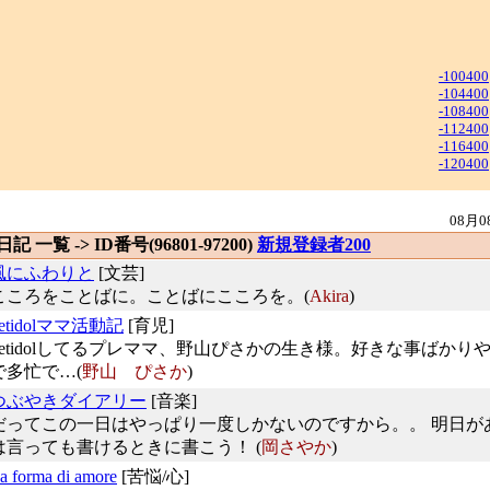
-100400
-104400
-108400
-112400
-116400
-120400
08月0
 日記 一覧 -> ID番号(96801-97200)
新規登録者200
風にふわりと
[文芸]
こころをことばに。ことばにこころを。(
Akira
)
netidolママ活動記
[育児]
netidolしてるプレママ、野山ぴさかの生き様。好きな事ばかり
で多忙で…(
野山 ぴさか
)
つぶやきダイアリー
[音楽]
だってこの一日はやっぱり一度しかないのですから。。 明日が
は言っても書けるときに書こう！ (
岡さやか
)
a forma di amore
[苦悩/心]