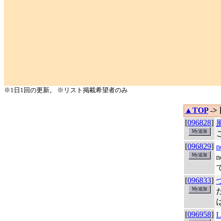
※1日1回の更新。 ※リスト掲載希望者のみ
▲TOP
->
[
096828
]
[
096829
]
[
096833
]
[
096958
]
L