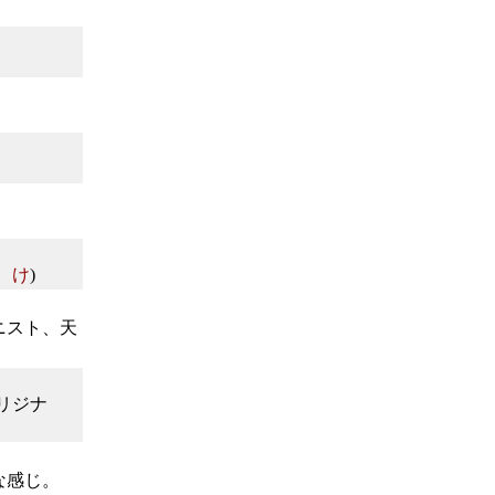
 け
)
ニスト、天
リジナ
な感じ。