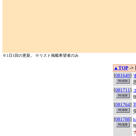
※1日1回の更新。 ※リスト掲載希望者のみ
▲TOP
->
[
081649
]
[
081711
]
[
081764
]
[
081788
]
l