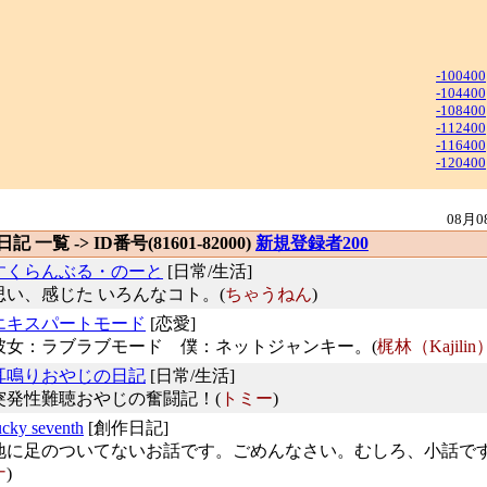
-100400
-104400
-108400
-112400
-116400
-120400
08月0
 日記 一覧 -> ID番号(81601-82000)
新規登録者200
すくらんぶる・のーと
[日常/生活]
思い、感じた いろんなコト。(
ちゃうねん
)
エキスパートモード
[恋愛]
彼女：ラブラブモード 僕：ネットジャンキー。(
梶林（Kajilin
耳鳴りおやじの日記
[日常/生活]
突発性難聴おやじの奮闘記！(
トミー
)
ucky seventh
[創作日記]
地に足のついてないお話です。ごめんなさい。むしろ、小話です
ナ
)