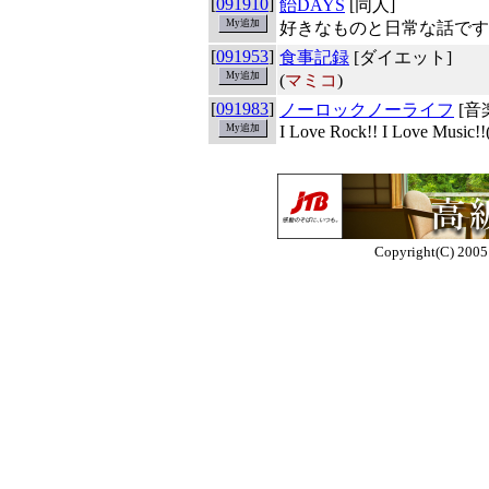
[
091910
]
飴DAYS
[同人]
好きなものと日常な話です
[
091953
]
食事記録
[ダイエット]
(
マミコ
)
[
091983
]
ノーロックノーライフ
[音
I Love Rock!! I Love Music!!
Copyright(C) 2005 E