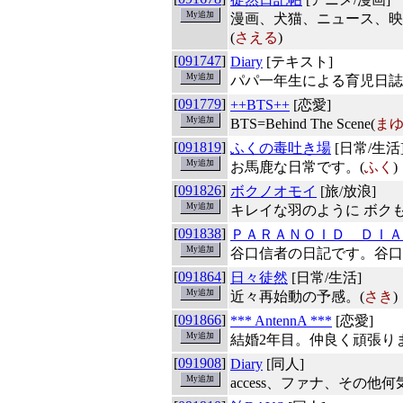
漫画、犬猫、ニュース、映
(
さえる
)
[
091747
]
Diary
[テキスト]
パパ一年生による育児日誌
[
091779
]
++BTS++
[恋愛]
BTS=Behind The Scene(
ま
[
091819
]
ふくの毒吐き場
[日常/生活
お馬鹿な日常です。(
ふく
)
[
091826
]
ボクノオモイ
[旅/放浪]
キレイな羽のように ボクも 
[
091838
]
ＰＡＲＡＮＯＩＤ ＤＩＡ
谷口信者の日記です。谷口
[
091864
]
日々徒然
[日常/生活]
近々再始動の予感。(
さき
)
[
091866
]
*** AntennA ***
[恋愛]
結婚2年目。仲良く頑張り
[
091908
]
Diary
[同人]
access、ファナ、その他