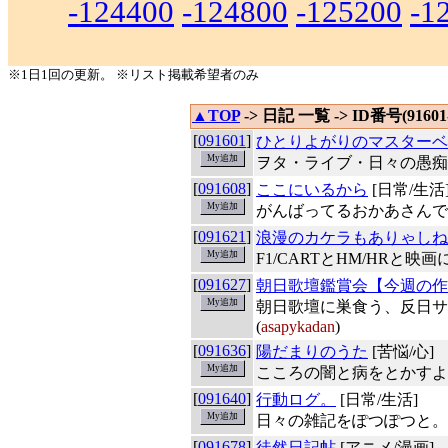
-124400
-124800
-125200
-1
※1日1回の更新。 ※リスト掲載希望者のみ
▲TOP
-> 日記 一覧 -> ID番号(91601-
[
091601
]
ひとりよがりのマスターベ
ヲタ・ライブ・日々の愚痴
[
091608
]
ここにいるから
[日常/生活
がんばってるおかあさんで
[
091621
]
浪漫のカケラもありゃしね
F1/CARTとHM/HRと
[
091627
]
朝日歌壇鑑賞会【今週の作
朝日歌壇に巣食う、反日サ
(
asapykadan
)
[
091636
]
陽だまりのうた
[苦悩/心]
こころの闇と病をとかすよ
[
091640
]
行動ログ。
[日常/生活]
日々の雑記をぽつぽつと。
[
091678
]
徒然日記帖
[アニメ/漫画]