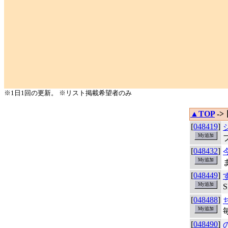
※1日1回の更新。 ※リスト掲載希望者のみ
▲TOP
->
[
048419
]
[
048432
]
[
048449
]
[
048488
]
[
048490
]