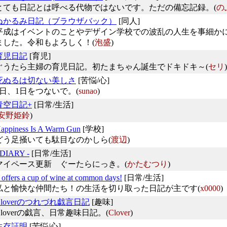
とても日記とは呼べる代物ではないです。ただの備忘記録。(
の
ぬかるみ日記（ブラウザバック）
[同人]
平成はイベントのことやデザイン学校での波乱の人生を事細か
ました。令和もよろしく！(
泡盛
)
育児日記
[育児]
ぐうたら主婦の育児日記。初たまちゃん誕生でドキドキ～(
セリ
)
死ぬるは切ない美しさ
[苦悩/心]
1日、1日をつないで。(
sunao
)
青空日記+
[日常/生活]
安野姫鈴
)
appiness Is A Warm Gun
[学校]
どう足掻いても駄目なのかしら(
渡辺
)
 DIARY -
[日常/生活]
マイペース更新 ぐーたらにっき。(
かたむつり
)
t offers a cup of wine at common days!
[日常/生活]
私と愉快な仲間たち！の生活を切り取った日記が主です(
x0000
)
Cloverのつれづれ戯言日記
[趣味]
Cloverの戯言、日常趣味日記。(
Clover
)
生存証明
[苦悩/心]