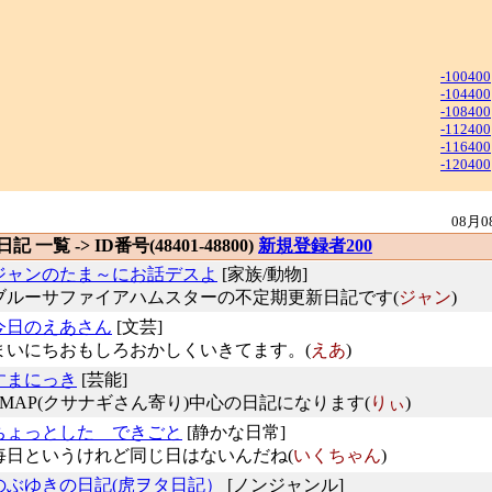
-100400
-104400
-108400
-112400
-116400
-120400
08月0
 日記 一覧 -> ID番号(48401-48800)
新規登録者200
ジャンのたま～にお話デスよ
[家族/動物]
ブルーサファイアハムスターの不定期更新日記です(
ジャン
)
今日のえあさん
[文芸]
まいにちおもしろおかしくいきてます。(
えあ
)
すまにっき
[芸能]
SMAP(クサナギさん寄り)中心の日記になります(
りぃ
)
ちょっとした できごと
[静かな日常]
毎日というけれど同じ日はないんだね(
いくちゃん
)
のぶゆきの日記(虎ヲタ日記）
[ノンジャンル]