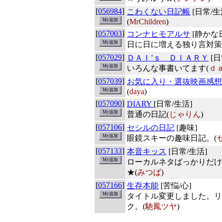
[
056984
]
こわくない日記帳
[日常/生
(
MrChildren
)
[
057003
]
コンナヒモアルサ
[静かな
日に日に増える独り言対策
[
057029
]
ＤＡＩ’ｓ ＤＩＡＲＹ
[日
いろんな事書いてます(
ｄ
[
057039
]
お気に入り・選抜映画感想
(
daya
)
[
057090
]
DIARY
[日常/生活]
普通の日記(
じゃりん
)
[
057106
]
セシルの日記
[趣味]
眼鏡スキーの趣味日記。(
[
057133
]
本音キッス
[日常/生活]
ローカルネタばっかりだけ
★(
みつば
)
[
057166
]
生存本能
[苦悩/心]
タイトル変更しました。リ
ク。(
馳鳳ツヤ
)