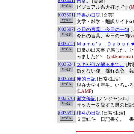
[
003401
]
日常。
[音楽]
ビジュアル系大好きです(
[
003501
]
読書の日記
[文芸]
文学・雑学・翻訳サイトschaz
[
003507
]
今日の言葉、今日の一句
[
今日の言葉、今日の一句(
z
[
003512
]
Ｍａｍａ’ｓ Ｄａｂｕｎ
日常の出来事で感じたこと
みました(^^ゞ(
yakkomama
)
[
003524
]
スキが何か解るまで。
[片
癒えない傷。揺れる心。報
[
003556
]
俺的日記
[日常/生活]
現在大学４年生。いろいろ
(
LAMP
)
[
003576
]
蹴文修記
[ノンジャンル]
サッカーを愛する男の日記
[
003597
]
緋斗の日記
[日常/生活]
Ｓ雪緋斗 日記書く。 書