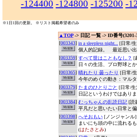
-124400
-124800
-125200
-1
※1日1回の更新。 ※リスト掲載希望者のみ
▲TOP
-> 日記 一覧 -> ID番号(3201-
[
003343
]
in a sleepless night...
[日常/生
個人的記録。 最近思い出
[
003359
]
すべて世はこともなし？
[
日々の生活、プロ野球とか
[
003365
]
晴れたり 曇ったり
[日常/生
今年のめぐの動き：マルタ
[
003379
]
たまのひとりごと
[日常/生
日記というわけではありま
[
003384
]
むっちゃんの乱読日記
[読
平凡だと思いたい日常と偏
[
003398
]
へそおもい
[ノンジャンル]
まいにち頭の中に流れるも
(
はたさとみ
)