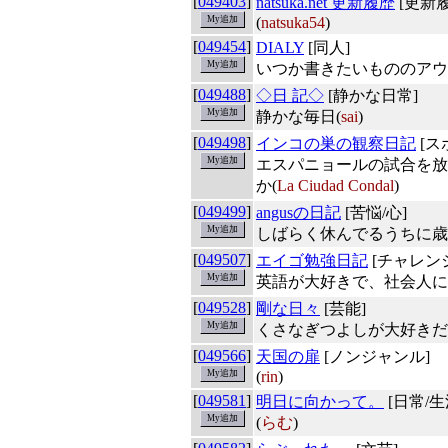
[
049403
]
natsuka.net 更新履歴
[更新履
(
natsuka54
)
[
049454
]
DIALY
[同人]
いつか書きたいもののアウ
[
049488
]
◇日 記◇
[静かな日常]
静かな毎日(
sai
)
[
049498
]
インコの巣の観察日記
[ス
エスパニョールの試合を放
か(
La Ciudad Condal
)
[
049499
]
angusの日記
[苦悩/心]
しばらく休んでるうちに歳
[
049507
]
エイゴ勉強日記
[チャレン
英語が大好きで、社会人に
[
049528
]
剛な日々
[芸能]
くさなぎつよしが大好きだ
[
049566
]
天国の扉
[ノンジャンル]
(
rin
)
[
049581
]
明日に向かって。
[日常/生
(
らむ
)