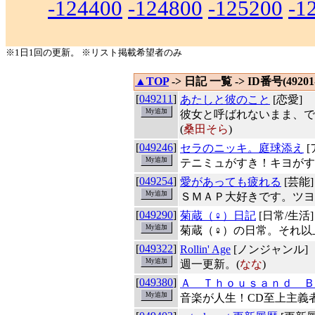
-124400
-124800
-125200
-1
※1日1回の更新。 ※リスト掲載希望者のみ
▲TOP
-> 日記 一覧 -> ID番号(49201-
[
049211
]
あたしと彼のこと
[恋愛]
彼女と呼ばれないまま、で
(
桑田そら
)
[
049246
]
セラのニッキ。庭球添え
[
テニミュがすき！キヨがすき
[
049254
]
愛があっても疲れる
[芸能]
ＳＭＡＰ大好きです。ツヨ
[
049290
]
菊蔵（♀）日記
[日常/生活]
菊蔵（♀）の日常。それ以
[
049322
]
Rollin' Age
[ノンジャンル]
週一更新。(
なな
)
[
049380
]
Ａ Ｔｈｏｕｓａｎｄ Ｂ
音楽が人生！CD至上主義