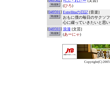
[
049582
]
らぶ・れたー
[文芸]
(
ひろ
)
[
049591
]
Estrellitaの日記
[音楽]
おもに僕の毎日のサクソフ
心に綴っていきたいと思い
[
049593
]
浪漫
[文芸]
(
あーにゃ
)
Copyright(C) 2005 E