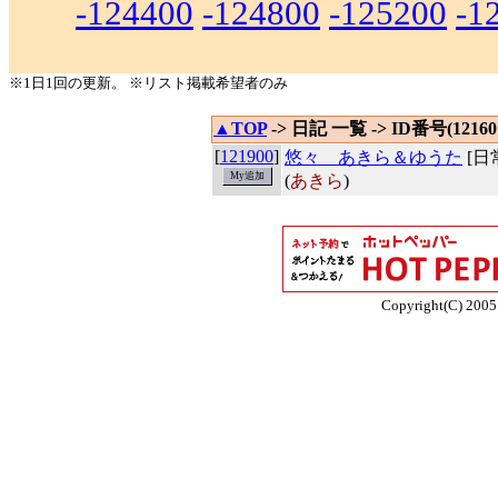
-124400
-124800
-125200
-1
※1日1回の更新。 ※リスト掲載希望者のみ
▲TOP
-> 日記 一覧 -> ID番号(121601
[
121900
]
悠々 あきら＆ゆうた
[日
(
あきら
)
Copyright(C) 2005 E