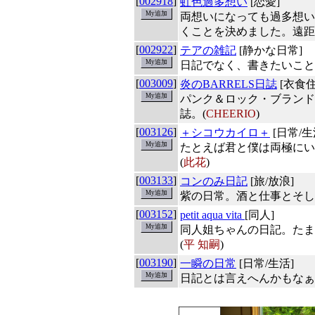
[
002918
]
虹色過多想い
[恋愛]
両想いになっても過多想い
くことを決めました。遠距
[
002922
]
テアの雑記
[静かな日常]
日記でなく、書きたいこと
[
003009
]
炎のBARRELS日誌
[衣食住
パンク＆ロック・ブランド「
誌。(
CHEERIO
)
[
003126
]
＋シコウカイロ＋
[日常/生
たとえば君と僕は両極にい
(
此花
)
[
003133
]
コンのみ日記
[旅/放浪]
紫の日常。酒と仕事とそし
[
003152
]
petit aqua vita
[同人]
同人姐ちゃんの日記。たま
(
平 知嗣
)
[
003190
]
一瞬の日常
[日常/生活]
日記とは言えへんかもなぁ