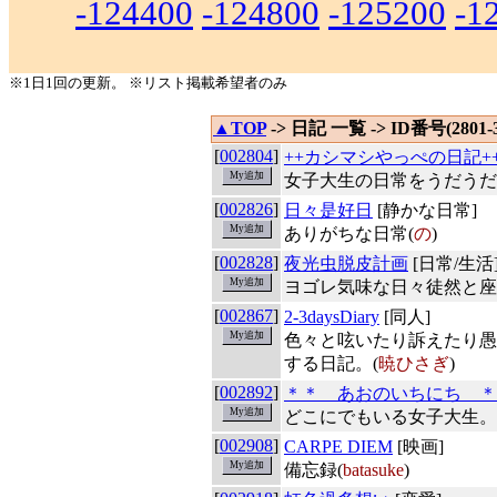
-124400
-124800
-125200
-1
※1日1回の更新。 ※リスト掲載希望者のみ
▲TOP
-> 日記 一覧 -> ID番号(2801-
[
002804
]
++カシマシやっぺの日記+
女子大生の日常をうだうだ
[
002826
]
日々是好日
[静かな日常]
ありがちな日常(
の
)
[
002828
]
夜光虫脱皮計画
[日常/生活
ヨゴレ気味な日々徒然と座
[
002867
]
2-3daysDiary
[同人]
色々と呟いたり訴えたり愚
する日記。(
暁ひさぎ
)
[
002892
]
＊＊ あおのいちにち ＊
どこにでもいる女子大生。
[
002908
]
CARPE DIEM
[映画]
備忘録(
batasuke
)