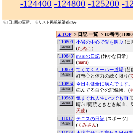
-124400
-124800
-125200
-1
※1日1回の更新。 ※リスト掲載希望者のみ
▲TOP
-> 日記 一覧 -> ID番号(110801
[
110809
]
小岩の中心で愛を叫ぶ
[日
(
たぬこ
)
[
110843
]
maruの日記
[静かな日常]
(
maru
)
[
110879
]
てくてくミーハー道場
[芸
好奇心と体力の続く限り(
[
110894
]
今日も健全に病んでます。
病んでる自分の記録帳。(
[
110960
]
気まぐれ人生いつでも雨
[
晴ﾁｬﾘ雨読ときどき献血
天使
)
[
111017
]
テニスの日記
[スポーツ]
(
くみさん
)
[
111074
]
小坊主サンを忘れる日が来