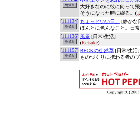
大好きなのに彼に向って飛
そうになった時に綴る。(
[
111134
]
ちょっといい日。
[静かな
ほんとに色んなこと。日常
[
111136
]
風景
[日常/生活]
(
Keisuke
)
[
111157
]
BECKの徒然草
[日常/生活]
ものづくりに携わる者のブ
Copyright(C) 2005 E