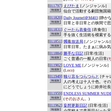
[
011797
]
えびたま
[ノンジャンル]
仙台で活動する劇団無国籍
[
011820
]
Daily Journel＠M403
[静か
日常と非日常との狭間で思
[
011831
]
ぐーたら衣食住
[衣食住]
手を抜く生活術を模索する
[
011851
]
髑毒放送局
[ノンジャンル]
日常日常。たまぁに病み気
[
011884
]
勝手な日記
[日常/生活]
ごく普通の一般人の日常(
[
011902
]
LOVE ME
[ノンジャンル]
(
Loco
)
[
011949
]
独り言をつらつらと
[チャ
人の考えは十人十色。その
にどうでしょうに鈴井社長
[
011959
]
ENDLESS SUMMER NUD
(
そのおさん。
)
[
011962
]
妄想更新日記
[日常/生活]
小学校まで真面目だった兄