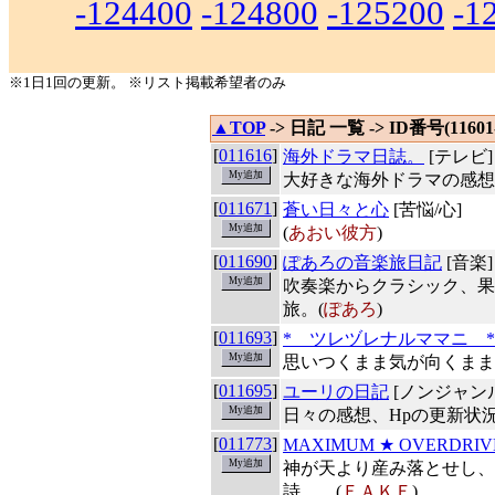
-124400
-124800
-125200
-1
※1日1回の更新。 ※リスト掲載希望者のみ
▲TOP
-> 日記 一覧 -> ID番号(11601-
[
011616
]
海外ドラマ日誌。
[テレビ]
大好きな海外ドラマの感想
[
011671
]
蒼い日々と心
[苦悩/心]
(
あおい彼方
)
[
011690
]
ぽあろの音楽旅日記
[音楽]
吹奏楽からクラシック、果
旅。(
ぽあろ
)
[
011693
]
* ツレヅレナルママニ *
思いつくまま気が向くまま
[
011695
]
ユーリの日記
[ノンジャン
日々の感想、Hpの更新状況
[
011773
]
MAXIMUM ★ OVERDRIV
神が天より産み落とせし、
詩…。(
ＦＡＫＥ
)