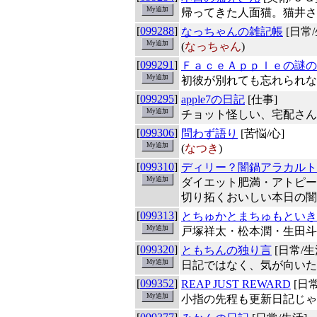
帰ってきた人面猫。猫井さ
[
099288
]
なっちゃんの雑記帳
[日常/
(
なっちゃん
)
[
099291
]
ＦａｃｅＡｐｐｌｅの謎の
初彼が別れても忘れられな
[
099295
]
apple7の日記
[仕事]
チョット怪しい、宅配さん
[
099306
]
問わず語り
[苦悩/心]
(
なつき
)
[
099310
]
ディリー？闇鍋アラカルト
ダイエット肥満・アトピー
切り拓くおいしい本日の闇
[
099313
]
とちゅかとまちゅもといき
戸塚祥太・松本潤・生田斗
[
099320
]
ともちんの独り言
[日常/生
日記ではなく、気が向いた
[
099352
]
REAP JUST REWARD
[日常
小指の先程も更新日記じゃ