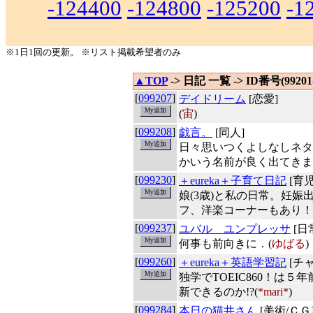
-124400
-124800
-125200
-1
※1日1回の更新。 ※リスト掲載希望者のみ
▲TOP
-> 日記 一覧 -> ID番号(99201-
[
099207
]
デイドリーム
[恋愛]
(
宙
)
[
099208
]
戯言。
[同人]
日々思いつくよしなしネタ
かいう名前が良く出てきま
[
099230
]
＋eureka＋子育て日記
[育児
娘(3歳)と私の日常。妊
フ、洋楽コーナーもあり！
[
099237
]
ユバル ユンプレッサ
[日
何事も前向きに．(
ゆばる
)
[
099260
]
＋eureka＋英語学習記
[チ
独学でTOEIC860！は
新できるのか!?(
*mari*
)
[
099284
]
本日の猫井さん
[美術/ＣＧ