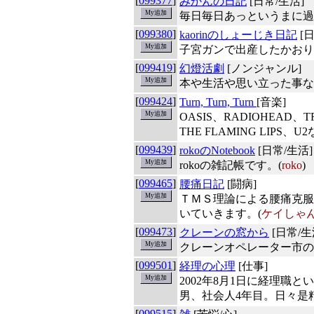
[
099377
]
みかんの日記
[日常/生活]
毎日毎日あっというまに過
[
099380
]
kaorinのしょーじき日記
[日
子宮ガンで出産したかおり
[
099419
]
幻燈活劇
[ノンジャンル]
本や生活や思い立った事な
[
099424
]
Turn, Turn, Turn
[音楽]
OASIS、RADIOHEAD、TR
THE FLAMING LIPS
[
099439
]
rokoのNotebook
[日常/生活]
rokoの雑記帳です。(
roko
)
[
099465
]
腰痛日記
[闘病]
ＴＭＳ理論による腰痛克服
いていきます。(
ケイしゃ
[
099473
]
クレーンの窓から
[日常/生
クレーンオペレーター市の
[
099501
]
経理の心理
[仕事]
2002年8月1日に経理職
男、社会人4年目。日々是
[
099515
]