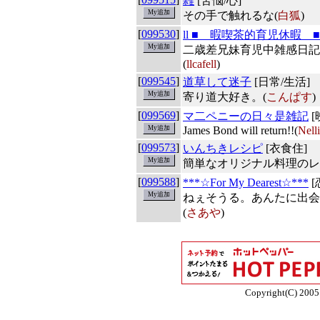
雑
[苦悩/心]
その手で触れるな(
白狐
)
[
099530
]
ll ■ 暇喫茶的育児休暇 ■l
二歳差兄妹育児中雑感日記
(
llcafell
)
[
099545
]
道草して迷子
[日常/生活]
寄り道大好き。(
こんぱす
)
[
099569
]
マ二ペニーの日々是雑記
[
James Bond will return!!(
Nell
[
099573
]
いんちきレシピ
[衣食住]
簡単なオリジナル料理のレ
[
099588
]
***☆For My Dearest☆***
[
ねぇそうる。あんたに出会
(
さあや
)
Copyright(C) 2005 E