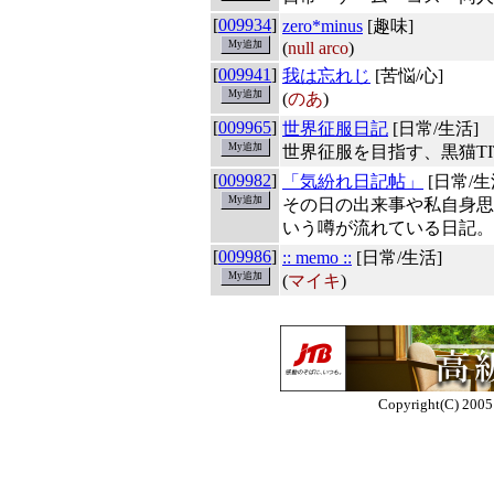
[
009934
]
zero*minus
[趣味]
(
null arco
)
[
009941
]
我は忘れじ
[苦悩/心]
(
のあ
)
[
009965
]
世界征服日記
[日常/生活]
世界征服を目指す、黒猫TI
[
009982
]
「気紛れ日記帖」
[日常/生
その日の出来事や私自身思
いう噂が流れている日記。
[
009986
]
:: memo ::
[日常/生活]
(
マイキ
)
Copyright(C) 2005 E