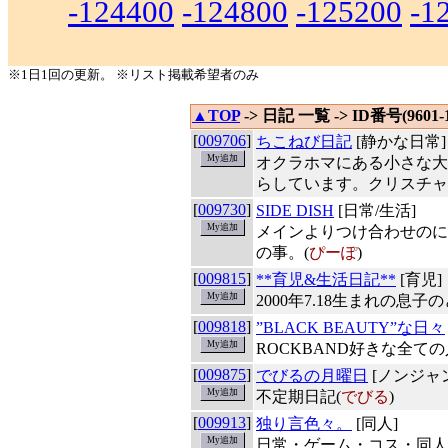
-124400
-124800
-125200
-1
※1日1回の更新。 ※リスト掲載希望者のみ
▲TOP
-> 日記 一覧 -> ID番号(9601-1
[
009706
]
ちこねび日記
[静かな日常]
オクラホマにある小さな大
らしています。クリスチャ
[
009730
]
SIDE DISH
[日常/生活]
メインよりつけ合わせのに
の事。(
ぴーぽ
)
[
009815
]
**育児&生活日記**
[育児]
2000年7.18生まれの息
[
009818
]
”BLACK BEAUTY”な日々
ROCKBAND好きな全ての
[
009875
]
でびるの月曜日
[ノンジャ
不定期日記(
でびる
)
[
009913
]
独り言色々。
[同人]
日常・ゲーム・コス・同人