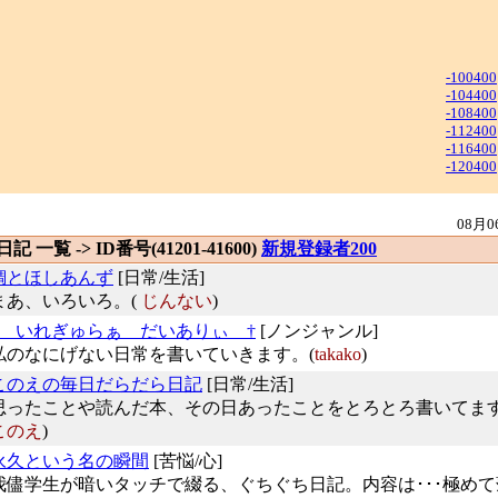
-100400
-104400
-108400
-112400
-116400
-120400
08月0
 日記 一覧 -> ID番号(41201-41600)
新規登録者200
鯛とほしあんず
[日常/生活]
まあ、いろいろ。(
じんない
)
† いれぎゅらぁ だいありぃ †
[ノンジャンル]
私のなにげない日常を書いていきます。(
takako
)
このえの毎日だらだら日記
[日常/生活]
思ったことや読んだ本、その日あったことをとろとろ書いてます
このえ
)
永久という名の瞬間
[苦悩/心]
我儘学生が暗いタッチで綴る、ぐちぐち日記。内容は･･･極め