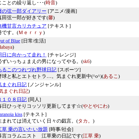
じことの繰り返し･･･(
時音
)
馨の弦一郎ダイアリー
[アニメ/漫画]
真田弦一郎が好きです(
馨
)
無機甘言カリカチュア
[テキスト]
詩です。(
Ｍｅｒｒｙ
)
ut of Blue
[日常/生活]
dabaya
)
明日に向かって走れ！
[チャレンジ]
必ずいっちょまえの男になってやる。(
sk6
)
あるこのつれづれ野球日記
[スポーツ]
野球と私とエトセトラ…。気まぐれ更新中(^o^)(
あるこ
)
気まぐれ日記
[ノンジャンル]
気まぐれ日記
)
８１０８日記
[同人]
毎日ひっそりコッソリ更新してます☆(
やとやにわ
)
aranoia kiss
[テキスト]
生まれては消えていく日々の戯言。(
タカ。
)
江草 乗の言いたい放題
[時事/社会]
暴言コラムニスト 江草乗の日記です(
江草 乗
)