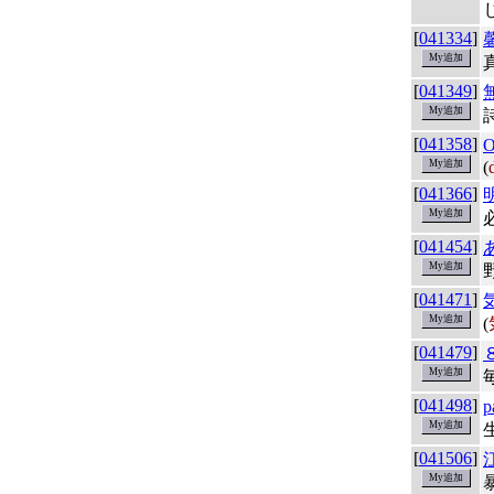
[
041334
]
[
041349
]
[
041358
]
O
(
[
041366
]
[
041454
]
[
041471
]
(
[
041479
]
[
041498
]
p
[
041506
]