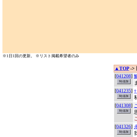
※1日1回の更新。 ※リスト掲載希望者のみ
▲TOP
->
[
041208
]
[
041235
]
[
041308
]
[
041326
]