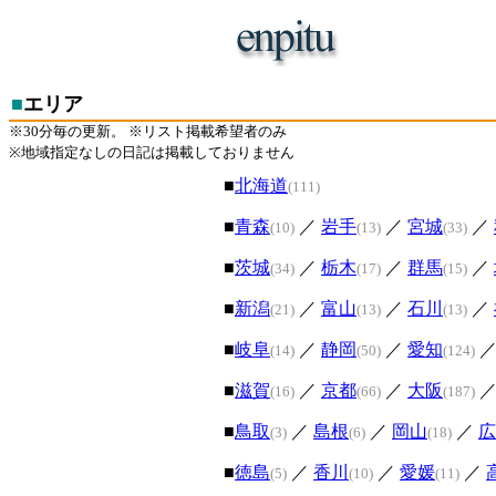
■
エリア
※30分毎の更新。 ※リスト掲載希望者のみ
※地域指定なしの日記は掲載しておりません
■
北海道
(111)
■
青森
／
岩手
／
宮城
／
(10)
(13)
(33)
■
茨城
／
栃木
／
群馬
／
(34)
(17)
(15)
■
新潟
／
富山
／
石川
／
(21)
(13)
(13)
■
岐阜
／
静岡
／
愛知
(14)
(50)
(124)
■
滋賀
／
京都
／
大阪
(16)
(66)
(187)
■
鳥取
／
島根
／
岡山
／
広
(3)
(6)
(18)
■
徳島
／
香川
／
愛媛
／
(5)
(10)
(11)