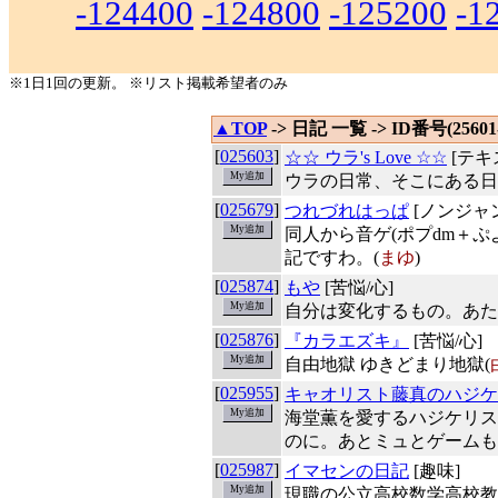
-124400
-124800
-125200
-1
※1日1回の更新。 ※リスト掲載希望者のみ
▲TOP
-> 日記 一覧 -> ID番号(25601-
[
025603
]
☆☆ ウラ's Love ☆☆
[テキ
ウラの日常、そこにある日
[
025679
]
つれづれはっぱ
[ノンジャ
同人から音ゲ(ポプdm＋
記ですわ。(
まゆ
)
[
025874
]
もや
[苦悩/心]
自分は変化するもの。あた
[
025876
]
『カラエズキ』
[苦悩/心]
自由地獄 ゆきどまり地獄(
[
025955
]
キャオリスト藤真のハジケ
海堂薫を愛するハジケリス
のに。あとミュとゲームも
[
025987
]
イマセンの日記
[趣味]
現職の公立高校数学高校教