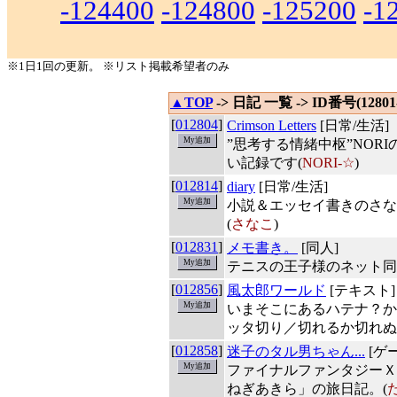
-124400
-124800
-125200
-1
※1日1回の更新。 ※リスト掲載希望者のみ
▲TOP
-> 日記 一覧 -> ID番号(12801-
[
012804
]
Crimson Letters
[日常/生活]
”思考する情緒中枢”NO
い記録です(
NORI-☆
)
[
012814
]
diary
[日常/生活]
小説＆エッセイ書きのさな
(
さなこ
)
[
012831
]
メモ書き。
[同人]
テニスの王子様のネット同
[
012856
]
風太郎ワールド
[テキスト]
いまそこにあるハテナ？か
ッタ切り／切れるか切れぬ
[
012858
]
迷子のタル男ちゃん...
[ゲ
ファイナルファンタジーＸ
ねぎあきら」の旅日記。(