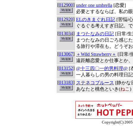
[
012900
]
under one umbrella
[恋愛]
必要とするならば、私の眼
[
012920
]
ELのきまぐれ日記
[苦悩/心
ぐるぐる考えすぎ日記。で
[
013034
]
まつたなみの日記
[日常/生
まつたなみの日ごろ感じた
る旅行や滞在も。どうぞお
[
013067
]
＋Wild Strawberry＋
[日常/
遠距離恋愛とか仕事とか、
[
013152
]
@十三四〇一的男料理@
[
一人暮らしの男の料理日記
[
013183
]
ステネコブルース
[静かな
あなたと桃色といき(
ねこ
)
Copyright(C) 2005 E