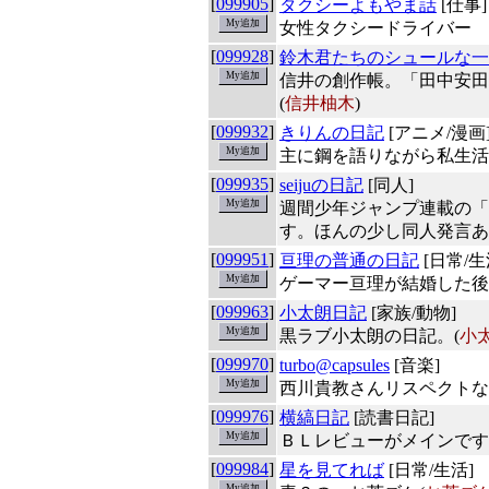
[
099905
]
タクシーよもやま話
[仕事]
女性タクシードライバー 
[
099928
]
鈴木君たちのシュールな一
信井の創作帳。「田中安田
(
信井柚木
)
[
099932
]
きりんの日記
[アニメ/漫画
主に鋼を語りながら私生活
[
099935
]
seijuの日記
[同人]
週間少年ジャンプ連載の「
す。ほんの少し同人発言あ
[
099951
]
亘理の普通の日記
[日常/生
ゲーマー亘理が結婚した後
[
099963
]
小太朗日記
[家族/動物]
黒ラブ小太朗の日記。(
小
[
099970
]
turbo@capsules
[音楽]
西川貴教さんリスペクトなM
[
099976
]
横縞日記
[読書日記]
ＢＬレビューがメインです
[
099984
]
星を見てれば
[日常/生活]