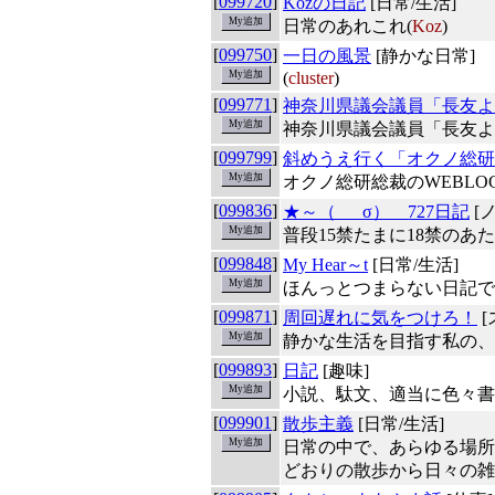
[
099720
]
Kozの日記
[日常/生活]
日常のあれこれ(
Koz
)
[
099750
]
一日の風景
[静かな日常]
(
cluster
)
[
099771
]
神奈川県議会議員「長友よ
神奈川県議会議員「長友よ
[
099799
]
斜めうえ行く「オクノ総研 
オクノ総研総裁のWEBLOG
[
099836
]
★～（ゝ_σ） 727日記
[
普段15禁たまに18禁のあ
[
099848
]
My Hear～t
[日常/生活]
ほんっとつまらない日記で
[
099871
]
周回遅れに気をつけろ！
[
静かな生活を目指す私の、
[
099893
]
日記
[趣味]
小説、駄文、適当に色々書
[
099901
]
散歩主義
[日常/生活]
日常の中で、あらゆる場所
どおりの散歩から日々の雑