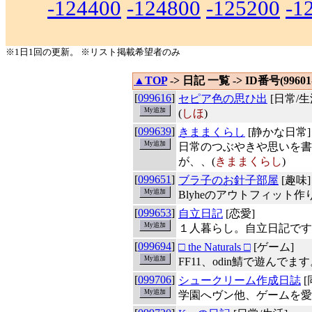
-124400
-124800
-125200
-1
※1日1回の更新。 ※リスト掲載希望者のみ
▲TOP
-> 日記 一覧 -> ID番号(99601-
[
099616
]
セピア色の思ひ出
[日常/生
(
しほ
)
[
099639
]
きままくらし
[静かな日常]
日常のつぶやきや思いを書
が、、(
きままくらし
)
[
099651
]
ブラ子のお針子部屋
[趣味]
Blyheのアウトフィット
[
099653
]
自立日記
[恋愛]
１人暮らし。自立日記です
[
099694
]
□ the Naturals □
[ゲーム]
FF11、odin鯖で遊んで
[
099706
]
シュークリーム作成日誌
[
学園へヴン他、ゲームを愛