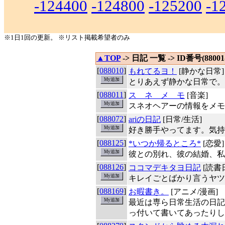
-124400
-124800
-125200
-1
※1日1回の更新。 ※リスト掲載希望者のみ
▲TOP
-> 日記 一覧 -> ID番号(88001-
[
088010
]
もれてるヨ！
[静かな日常]
とりあえず静かな日常で。
[
088011
]
ス ネ メ モ
[音楽]
スネオヘアーの情報をメモ
[
088072
]
ariの日記
[日常/生活]
好き勝手やってます。気持ち
[
088125
]
*いつか帰るところ*
[恋愛]
彼との別れ、彼の結婚、私
[
088126
]
ココマデキタヨ日記
[読書
キレイごとばかり言うヤツ
[
088169
]
お暇書き。
[アニメ/漫画]
最近は専ら日常生活の日記
っ付いて書いてあったりし