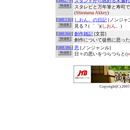
[
088279
]
スタンドから眺める木漏れ
スタレビと万年筆と寿司で
(
Shiratama Akkey
)
[
088336
]
しおん。の日記
[ノンジャ
見る？(゜゜)(
しおん。
)
[
088360
]
創作雑記
[文芸]
創作について徒然に思った
[
088386
]
思
[ノンジャンル]
日々の思いをつらつらと(
y
Copyright(C) 2005 E