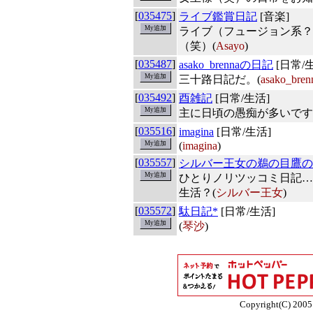
[
035475
]
ライブ鑑賞日記
[音楽]
ライブ（フュージョン系？
（笑）(
Asayo
)
[
035487
]
asako_brennaの日記
[日常/
三十路日記だ。(
asako_bren
[
035492
]
酉雑記
[日常/生活]
主に日頃の愚痴が多いです
[
035516
]
imagina
[日常/生活]
(
imagina
)
[
035557
]
シルバー王女の鵜の目鷹の
ひとりノリツッコミ日記…
生活？(
シルバー王女
)
[
035572
]
駄日記*
[日常/生活]
(
琴沙
)
Copyright(C) 2005 E