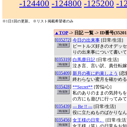
-124400
-124800
-125200
-1
※1日1回の更新。 ※リスト掲載希望者のみ
▲TOP
-> 日記 一覧 -> ID番号(35201-
[
035272
]
今日の出来事
[日常/生活]
ビートルズ好きのオデッセ
りの出来事について書いて
[
035319
]
白馬鹿日記
[日常/生活]
泣き言、言い訳、責任転嫁
[
035409
]
新月の夜に約束しよう
[恋
終わらない蜜月を確かめる
[
035428
]
**Secret**
[苦悩/心]
私のありのままの気持ちを
の方にも遊びに行ってみて
[
035439
]
--- Be !! ---
[日常/生活]
役に立たぬものばかりなん
[
035456
]
女王様の日常。
[日常/生活
女王様（笑）の日常をお知