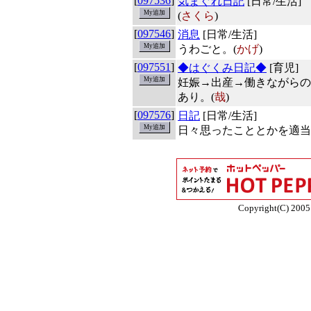
[
097536
]
気まぐれ日記
[日常/生活]
(
さくら
)
[
097546
]
消息
[日常/生活]
うわごと。(
かげ
)
[
097551
]
◆はぐくみ日記◆
[育児]
妊娠→出産→働きながらの
あり。(
哉
)
[
097576
]
日記
[日常/生活]
日々思ったこととかを適当
Copyright(C) 2005 E