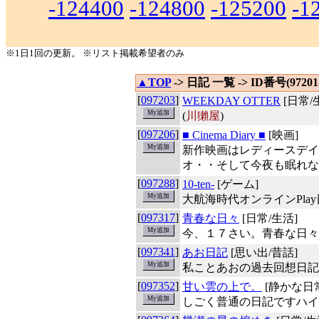
-124400
-124800
-125200
-1
※1日1回の更新。 ※リスト掲載希望者のみ
▲TOP
-> 日記 一覧 -> ID番号(97201-
[
097203
]
WEEKDAY OTTER
[日常/
(
川獺屋
)
[
097206
]
■ Cinema Diary ■
[映画]
新作映画はレディースデイ
オ・・そして今夜も眠れな
[
097288
]
10-ten-
[ゲーム]
大航海時代オンラインPlay
[
097317
]
青春な日々
[日常/生活]
今、１７さい。青春な日々
[
097341
]
あお日記
[思い出/昔話]
私ことあおの過去回想日記
[
097352
]
甘い雲の上で。
[静かな日
しごく普通の日記ですハイ