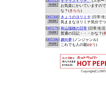
[
005533
]
キララスイッチ。
[スポー
お気楽にかいていますので
な？(
きらら
)
[
005568
]
きょうのヨリミチ
[日常/生
気ままなヨリミチ気分でつ
[
005579
]
有山瑞穂の日常
[日常/生活
普通の日記・・・かな？(
[
005596
]
趨向夢
[ノンジャンル]
これでも人の親(
ゆう
)
Copyright(C) 2005 E