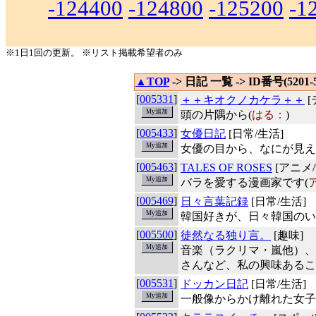
-124400
-124800
-125200
-1
※1日1回の更新。 ※リスト掲載希望者のみ
▲TOP
-> 日記 一覧 -> ID番号(5201-
[
005331
]
＋＋キオクノカケラ＋＋
[
頭の片隅から(
はる：
)
[
005433
]
女優日記
[日常/生活]
女優の目から、なにが見え
[
005463
]
TALES OF ROSES
[アニメ/
バラを愛する漫画家です(
[
005469
]
日々言葉記録
[日常/生活]
韓国好きが、日々韓国のい
[
005500
]
徒然なる独り言。
[趣味]
音楽（ラクリマ・嵐他）、
さんなど、私の興味あるこ
[
005531
]
ドッカン日記
[日常/生活]
一般像からかけ離れた女子