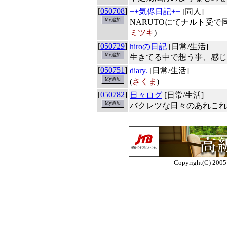
[
050708
]
++気侭日記++
[同人]
NARUTOにてナルト受
ミツキ
)
[
050729
]
hiroの日記
[日常/生活]
生きてる中で想う事、感じ
[
050751
]
diary.
[日常/生活]
(
さくま
)
[
050782
]
日々ログ
[日常/生活]
バクレツな日々のあれこれ
Copyright(C) 2005 E