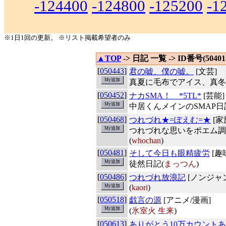
-124400
-124800
-125200
-1
※1日1回の更新。 ※リスト掲載希望者のみ
▲TOP
-> 日記 一覧 -> ID番号(50401-
[
050443
]
君の嘘、僕の嘘。
[文芸]
真夏に毛布でアイス、真冬
[
050452
]
ナカSMA！ *5TL*
[芸能]
中居くんメインのSMAP日
[
050468
]
つれづれ★=ぽえむ=★
[家
つれづれな思いをポエム調
(
whochan
)
[
050481
]
そして今日も眼精疲労
[趣
徒然日記(
まっつん
)
[
050486
]
つれづれ放浪記
[ノンジャ
(
kaori
)
[
050518
]
戯言の源
[アニメ/漫画]
(
氷室火 生来
)
[
050613
]
ありがとう10万カウント