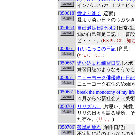
インパルスﾏﾝｾｰ！ジョビ
[
050618
]
愛より淡く
[恋愛]
愛より淡い日々のつぶやき
[
050653
]
自己満足日記vol.2
[日常/生
知の自己満足日記！！普段
ど・・・。(
EXPLICIT"
[
050661
]
れいこっこの日記
[育児]
(
れいこっこ
)
[
050667
]
追い込まれ練習日記
[スポ
練習日誌のようなそうでも
[
050671
]
ニューヨーク俳優修行日記
ニューヨーク在住のYosh
[
050681
]
break the monotony of my life
４月からの新社会人（美術
[
050704
]
リリズム。
[片思い、純愛]
リリの日々を語る場所。そ
た存在。(
リリ。
)
[
050706
]
孤単的地点
[創作日記]
不定期に詩のようなものを