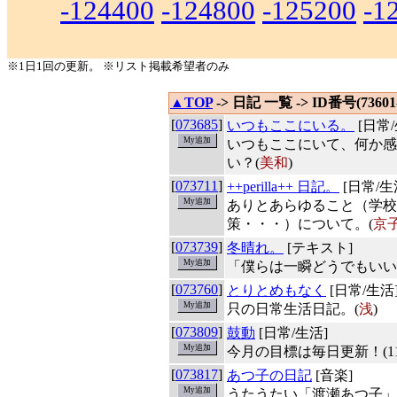
-124400
-124800
-125200
-1
※1日1回の更新。 ※リスト掲載希望者のみ
▲TOP
-> 日記 一覧 -> ID番号(73601-
[
073685
]
いつもここにいる。
[日常/
いつもここにいて、何か感
い？(
美和
)
[
073711
]
++perilla++ 日記。
[日常/生
ありとあらゆること（学校
策・・・）について。(
京
[
073739
]
冬晴れ。
[テキスト]
「僕らは一瞬どうでもいい
[
073760
]
とりとめもなく
[日常/生活
只の日常生活日記。(
浅
)
[
073809
]
鼓動
[日常/生活]
今月の目標は毎日更新！(11
[
073817
]
あつ子の日記
[音楽]
うたうたい「渡瀬あつ子」