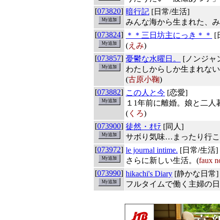
[
073820
]
暗行記
[日常/生活]
みんな海から生まれた、みん
[
073824
]
＊＊三日坊主にっき＊＊
[
(
えみ
)
[
073857
]
憂鬱な水曜日。
[ノンジャ
わたしからしか生まれない
(
古原小鞠
)
[
073882
]
この人と今
[恋愛]
１1年前に離婚。娘と二人
(
くろ
)
[
073900
]
徒然・ｵﾓﾃ
[同人]
サボり気味…まったり行こ
[
073972
]
le journal intime.
[日常/生活]
さらに新しい生活。(
faux 
[
073990
]
hikachi's Diary
[静かな日常]
フルタイムで働く主婦の日