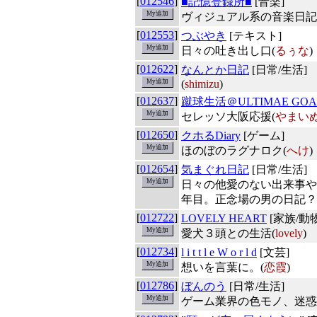
[
012546
]
■記憶登録所■
[音楽]
ヴィジュアル系の音楽日記。
[
012553
]
つぶやき
[テキスト]
日々の吐き出し口(
るぅな
)
[
012622
]
なんとか日記
[日常/生活]
(
shimizu
)
[
012637
]
蹴球生活＠ULTIMAE GOA
セレッソ大阪応援(
やまい
[
012650
]
クホるDiary
[ゲーム]
ほのぼのラグナロク(
へけ
)
[
012654
]
気まぐれ日記
[日常/生活]
日々の他愛のない出来事や
年目。正念場の男の日記？
[
012722
]
LOVELY HEART
[家族/動物
愛犬３頭との生活(
lovely
)
[
012734
]
l i t t l e W o r l d
[文芸]
想いを言葉に。(
恋霞
)
[
012786
]
ぼんのう
[日常/生活]
ゲーム業界の色モノ、迷惑