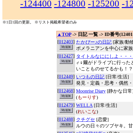
-124400
-124800
-125200
-1
※1日1回の更新。 ※リスト掲載希望者のみ
▲TOP
-> 日記 一覧 -> ID番号(12401-
[
012403
]
たかぴー♪の日記
[家族/動物
ポメラニアンを中心に家族
[
012427
]
タイトルなににしよ・・・
♂♀爾がドライブに行った
いことものせてるかも！？
[
012449
]
いつもの日記
[日常/生活]
発見・定義・思考・偶然・
[
012468
]
Moonrise Diary
[静かな日常
(
もーりす
)
[
012479
]
WELLA
[日常/生活]
(
れいこな
)
[
012488
]
クチグセ
[恋愛]
ルウの日々のツブヤキ。甘