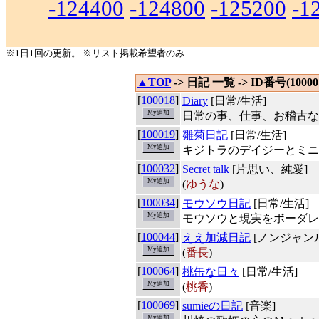
-124400
-124800
-125200
-1
※1日1回の更新。 ※リスト掲載希望者のみ
▲TOP
-> 日記 一覧 -> ID番号(100001
[
100018
]
Diary
[日常/生活]
日常の事、仕事、お稽古な
[
100019
]
雛菊日記
[日常/生活]
キジトラのデイジーとミニ
[
100032
]
Secret talk
[片思い、純愛]
(
ゆうな
)
[
100034
]
モウソウ日記
[日常/生活]
モウソウと現実をボーダレ
[
100044
]
ええ加減日記
[ノンジャン
(
番長
)
[
100064
]
桃缶な日々
[日常/生活]
(
桃香
)
[
100069
]
sumieの日記
[音楽]