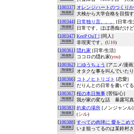
[
100337
]
オレンジハートのつくりか
大検から大学合格を目指す
[
100344
]
日常独り言。。。
[日常/生
日常です。ほぼ愚痴だけど
[
100347
]
KeeP OuT !
[同人]
非現実です。(
U10
)
[
100361
]
隠れ家
[日常/生活]
ココロの隠れ家(
you
)
[
100362
]
じゆうちょう
[アニメ/漫画
オタクな事を叫んでいたり
[
100366
]
コトノヒトリゴト
[恋愛]
だりんとの日常を書いてる
[
100367
]
桜の本日無事
[苦悩/心]
我が家の変な話 暴露写真
[
100383
]
約束の場所
[ノンジャンル]
(
シル
)
[
100388
]
すべての肉球に 愛をこめ
いま狙ってるのは某鈴村さ