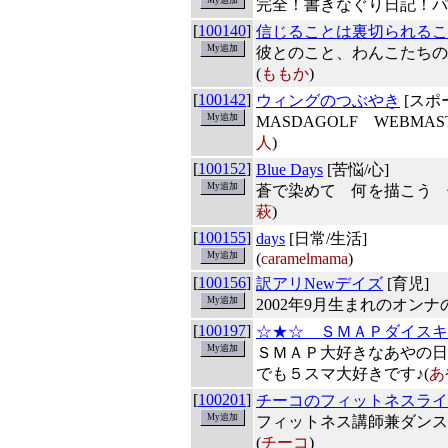
完全！書きなぐり日記！パ
[
100140
]
信じることは裏切られるこ
彼とのこと、わんこたちの
(
ももか
)
[
100142
]
ウィングのつぶやき
[スポ
MASDAGOLF WEBMA
人
)
[
100152
]
Blue Days
[苦悩/心]
蒼で染めて 何を描こう 
萩
)
[
100155
]
days
[日常/生活]
(
caramelmama
)
[
100156
]
訳アリNewデイズ
[育児]
2002年9月生まれのオン
[
100197
]
☆★☆ ＳＭＡＰダイスキ
ＳＭＡＰ大好きなあやの日
でも５スマ大好きです♪(
あ
[
100201
]
チーコのフィットネスライ
フィットネス講師兼ダンス
(
チーコ
)