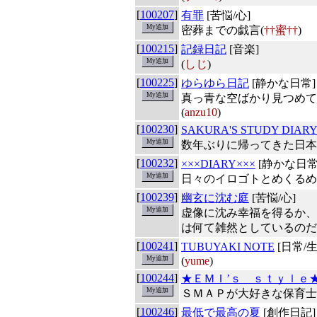
[
100207
]
有罪
[苦悩/心]
密葬までの戯言(
††蜜††
)
[
100215
]
記録日記
[音楽]
(
しじ
)
[
100225
]
ゆらゆら日記
[静かな日常]
真っ青な空ばかり見つめて
(
anzu10
)
[
100230
]
SAKURA'S STUDY DIARY
数年ぶりに帰ってきた日本
[
100232
]
×××DIARY×××
[静かな日常
日々のイロゴトとめくるめ
[
100239
]
幽玄に沈む庭
[苦悩/心]
虚像に沈み幸福を得るか、
は何て雑然としているのだ
[
100241
]
TUBUYAKI NOTE
[日常/生
(
yume
)
[
100244
]
★ＥＭＩ’ｓ ｓｔｙｌｅ
ＳＭＡＰが大好きな保育士
[
100246
]
最低で最高の夏
[創作日記]