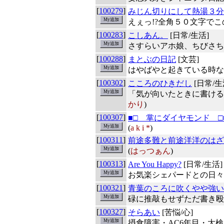
[
100279
]
みじん切りにして熱湯３分
えぇっ!?全角５０文字でこ
[
100283
]
こしあん。
[日常/生活]
さすらいアホ娘、ちびさち
[
100288
]
まとぶの日記
[文芸]
はやばやと起きている時な
[
100302
]
こころのひきだし
[日常/生
「気が向いたときに書ける
かり
)
[
100307
]
■□ 掌にダイヤモンド □
(
a k i *
)
[
100311
]
前途多難と前途洋洋のはざ
(
はっつぁん
)
[
100313
]
Are You Happy?
[日常/生活]
お気楽シェパードとの日々
[
100321
]
青葉のころに吹くやや強い
碌に推敲もせずただ書き殴
[
100327
]
そらあい
[苦悩/心]
摂食障害・AC6年目・大検