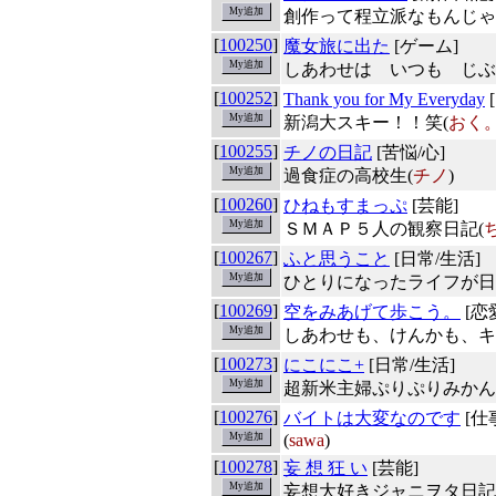
創作って程立派なもんじゃ
[
100250
]
魔女旅に出た
[ゲーム]
しあわせは いつも じぶ
[
100252
]
Thank you for My Everyday
新潟大スキー！！笑(
おく
[
100255
]
チノの日記
[苦悩/心]
過食症の高校生(
チノ
)
[
100260
]
ひねもすまっぷ
[芸能]
ＳＭＡＰ５人の観察日記(
[
100267
]
ふと思うこと
[日常/生活]
ひとりになったライフが日
[
100269
]
空をみあげて歩こう。
[恋
しあわせも、けんかも、キ
[
100273
]
にこにこ+
[日常/生活]
超新米主婦ぷりぷりみかん
[
100276
]
バイトは大変なのです
[仕
(
sawa
)
[
100278
]
妄 想 狂 い
[芸能]
妄想大好きジャニヲタ日記