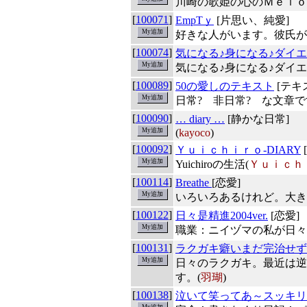
川崎の歌姫の心のＭｅｌｏ
[
100071
]
EmpTｙ
[片思い、純愛]
好きな人がいます。彼氏が
[
100074
]
気になる♪身になる♪ダイ
気になる♪身になる♪ダイエ
[
100089
]
50の愛しのテキスト
[テキ
日常? 非日常? な文章で
[
100090
]
… diary …
[静かな日常]
(
kayoco
)
[
100092
]
Ｙｕｉｃｈｉｒｏ-DIARY
Yuichiroの生活(
Ｙｕｉｃｈ
[
100114
]
Breathe
[恋愛]
いろいろあるけれど。大き
[
100122
]
日々是精進2004ver.
[恋愛]
職業：ニイヅマの私が日々
[
100131
]
ラクガキ癖いまだ完治せず
日々のラクガキ。最近は逆
す。(
羽瑚
)
[
100138
]
泣いて笑ってあ～スッキ