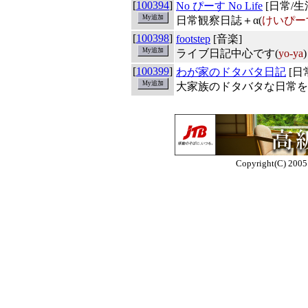
[
100394
]
No ぴーす No Life
[日常/生
日常観察日誌＋α(
けいぴー
[
100398
]
footstep
[音楽]
ライブ日記中心です(
yo-ya
)
[
100399
]
わが家のドタバタ日記
[日
大家族のドタバタな日常を
Copyright(C) 2005 E