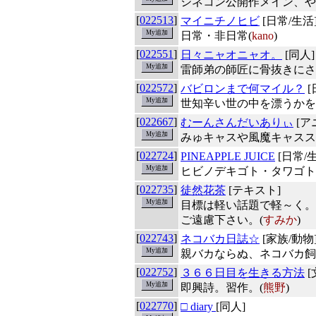
シネコン公開作メイン、や
[
022513
]
マイニチノヒビ
[日常/生活
日常・非日常(
kano
)
[
022551
]
日々ニャオニャオ。
[同人]
雷師弟の師匠に骨抜きにさ
[
022572
]
バビロンまで何マイル？
[
世知辛い世の中を漂うかを
[
022667
]
むーんさんだいありぃ
[ア
みゅキャスや風魔キャスス
[
022724
]
PINEAPPLE JUICE
[日常/
ヒビノデキゴト・タワゴト
[
022735
]
徒然花茶
[テキスト]
目標は軽い話題で軽～く。
ご遠慮下さい。(
すみか
)
[
022743
]
ネコバカ日誌☆
[家族/動物
親バカならぬ、ネコバカ飼
[
022752
]
３６６日目を生きる方法
[
即興詩。習作。(
熊野
)
[
022770
]
□ diary
[同人]