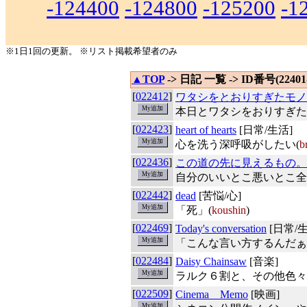
-124400
-124800
-125200
-1
※1日1回の更新。 ※リスト掲載希望者のみ
▲TOP
-> 日記 一覧 -> ID番号(22401-
[
022412
]
ワタシをとおりすぎたモノ
本日とワタシをおりすぎた
[
022423
]
heart of hearts
[日常/生活]
心を洗う深呼吸がしたい(
b
[
022436
]
この道の先に見えるもの。
自分のいいとこ悪いとこ全
[
022442
]
dead
[苦悩/心]
「死」(
koushin
)
[
022469
]
Today's conversation
[日常/生
「こんな言い方するんだぁ
[
022484
]
Daisy Chainsaw
[音楽]
ラルク６割と、その他色々
[
022509
]
Cinema Memo
[映画]